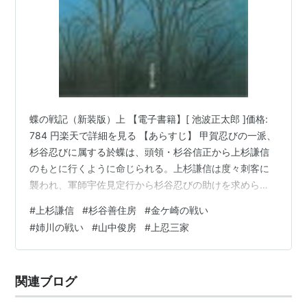
蝶の戦記（新装版）上 【電子書籍】[ 池波正太郎 ]価格:
784 円楽天で詳細を見る 【あらすじ】 甲賀忍びの一派、
杉谷忍びに属する於蝶は、頭領・杉谷信正から上杉謙信
のもとに行くように命じられる。上杉謙信は度々刺客に
襲われ、軍師宇佐見定行から杉谷忍びの助けを求められ
たのだ。於蝶は蝶丸と名を変えて上杉謙信の小姓にな
#
上杉謙信
#
杉谷善住房
#
金ケ崎の戦い
り、謙信のお椀に毒が入れられたことを見破り、謙信の
#
姉川の戦い
#
山中俊房
#
上忍三家
信頼を得る。 この頃、上杉謙信は策略で事を進めようと
する武田信玄に対し、今後立ち上がれない位の打撃を与
える決意をしていた。決戦の場は川中島。その頃於蝶の
関連ブログ
叔父、新田小兵衛も鉄砲の名手である杉谷善住坊と組ん
で武田信玄の首を狙っていた。善住…