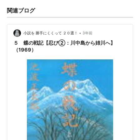
関連ブログ
•
小説を 勝手にくくって ２０選！
3年前
５ 蝶の戦記【忍び②：川中島から姉川へ】
（1969）