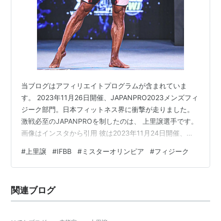
当ブログはアフィリエイトプログラムが含まれていま
す。 2023年11月26日開催、JAPANPRO2023メンズフィ
ジーク部門。日本フィットネス界に衝撃が走りました。
激戦必至のJAPANPROを制したのは、 上里譲選手です。
画像はインスタから引用 彼は2023年11月24日開催、
「オリンピアアマチュアジャパン2023」でIFBBプロカー
#
上里譲
#
IFBB
#
ミスターオリンピア
#
フィジーク
ドを獲得。2023年11月26日開催、「JAPANPRO2023」
も優勝。プロキャリア2日目でオリンピアを決め、新時代
のスーパースターとなりました。 2023年、フィットネス
関連ブログ
界に雷神のごとく現れたこのスーパースターはいったい
どのようなキャリアを歩み、どのよう…