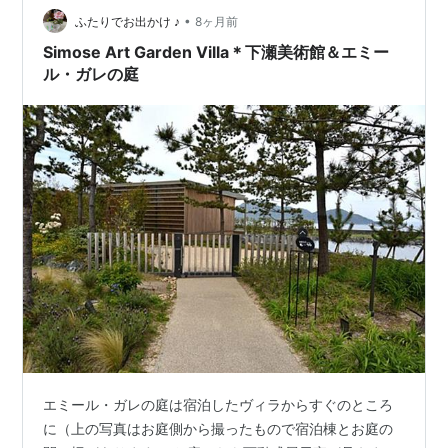
•
屋も支柱から天井に向かって木の素晴らしいデザインで
ふたりでお出かけ ♪
8ヶ月前
す♪ 1階受付フロア 1階受付フロア 美術館案内図 美術館模
Simose Art Garden Villa＊下瀬美術館＆エミー
型 ごあいさつ …
ル・ガレの庭
エミール・ガレの庭は宿泊したヴィラからすぐのところ
に（上の写真はお庭側から撮ったもので宿泊棟とお庭の