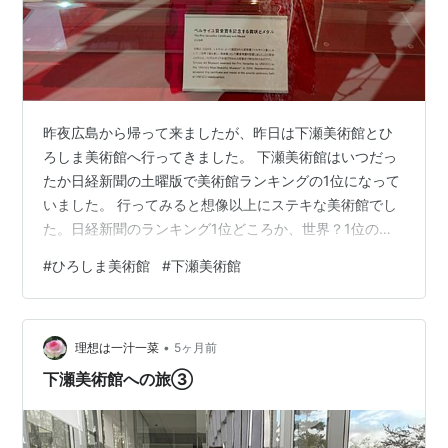
昨夜広島から帰って来ましたが、昨日は下瀬美術館とひ
ろしま美術館へ行ってきました。 下瀬美術館はいつだっ
たか日経新聞の土曜版で美術館ランキングの1位になって
いました。 行ってみると想像以上にステキな美術館でし
た。日経新聞のランキング1位どころか、世界？1位の美
術館に認定されているようですね(⁠@⁠_⁠@⁠) 「世界でもっと
#
ひろしま美術館
#
下瀬美術館
も美しい美術館」だそうです（ベルサイユ賞受賞） 形が
不思議（笑） カラフルなだけでなくミラーも多用してい
るので（どこもピカピカで汚れていない）、映り込むも
•
のが万華鏡みたい。 お庭も可愛らしいお花でいっぱい。
理想は一汁一菜
5ヶ月前
展示室はカラフルなコンテナ様の箱。飛行機の搭乗口の
下瀬美術館への旅③
ように連結されていて…