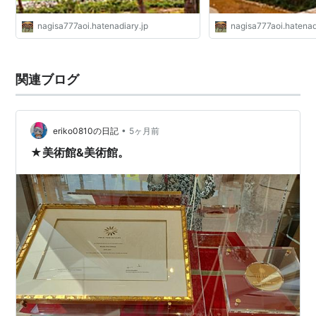
nagisa777aoi.hatenadiary.jp
nagisa777aoi.hatenad
関連ブログ
•
eriko0810の日記
5ヶ月前
★美術館&美術館。