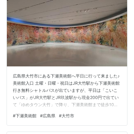
広島県大竹市にある下瀬美術館へ平日に行って来ました♪
美術館入口 土曜・日曜・祝日はJR大竹駅から下瀬美術館
行き無料シャトルバスが出ていますが、平日は「こいこ
いバス」がJR大竹駅とJR玖波駅から現金200円で出てい
て「ゆめタウン大竹」で降り、下瀬美術館まで徒歩10分
となります。 下瀬美術館は敷地が緑あふれ素晴らしく、
#
下瀬美術館
#
広島県
#
大竹市
建物も外壁が鏡張りとなっていて素晴らしいデザインの
美術館です。 近くに海があり美しく、また庭園もとても
素晴らしかったですね♪ また1階の受付やカフェがある部