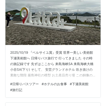
2025/10/19 『ベルサイユ賞』受賞 世界一美しい美術館
下瀬美術館へ 日帰りバス旅行で 行ってきました その時
の旅記録です 先ずはここから 来島海峡SA 来島海峡大橋
小谷SA(下り) そして、 安芸グランドホテル 吹き抜けの
素敵な階段 厳島神社の模型 お土産品売り場 この銅像の
意味がわからないϵ( 'Θ' )϶ さて、お昼食です 安芸グラン
#
日帰りバスツアー
#
ホテルのお食事
#
下瀬美術館
ドホテルの 『瀬戸内御膳』です 左の器の蓋を開けると
#
旅行記
海の幸の海鮮丼！！！ 煮物、なんだか忘れました 瀬戸内
のお刺身 デザート 後から出された揚げたて天麩羅！ 美
味しくいただきました ごちそうさまでした😋 が、全てが