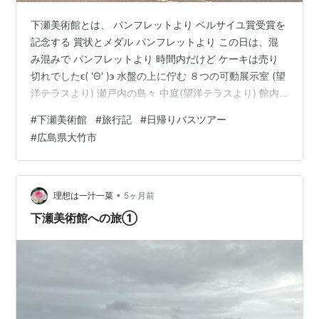
下瀬美術館とは、 パンフレットより ベルサイユ賞受賞を
記念する 賞状とメダル パンフレットより この日は、混
み混みで パンフレットより 時間内だけど ケーキは売り
切れでしたϵ( 'Θ' )϶ 水盤の上に佇む ８つの可動展示室 (望
洋テラスより) 瀬戸内の島々 中庭(望洋テラスより) 館内
通路より展示室を見る 展示室の中 自動ドアで仕切られて
#
下瀬美術館
#
旅行記
#
日帰りバスツアー
る 作品は、ブログアップ禁止です！ 館内通路より エン
#
広島県大竹市
トランス棟 ３つの建物はミラーガラスの外壁 周囲の自然
を映し出す パンフレットより 望洋テラスまでの坂道に
コスモスが満開でした♪ この時期は松山智一さんの 前期
展示でした 玄関右側の 望洋テラスへの坂道…
•
理想は一汁一菜
5ヶ月前
下瀬美術館への旅①