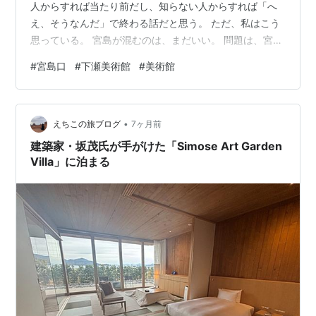
人からすれば当たり前だし、知らない人からすれば「へ
え、そうなんだ」で終わる話だと思う。 ただ、私はこう
思っている。 宮島が混むのは、まだいい。 問題は、宮島
口。 そう、宮島に行くためには、どうしても宮島口を通
#
宮島口
#
下瀬美術館
#
美術館
らなければならない。 私は別に、フェリーに乗りたいわ
けでもなく、初詣をしたいわけでもなく、ただ通過した
いだけ。 なのに、その「通過」に、めちゃくちゃ時間が
•
かかる。 年始特有の渋滞。 私は勝手に、「全部厳島神社
えちこの旅ブログ
7ヶ月前
のせいだ」ということにして、笑って流している。 そん
建築家・坂茂氏が手がけた「Simose Art Garden
な話をなぜ今するかというと…
Villa」に泊まる