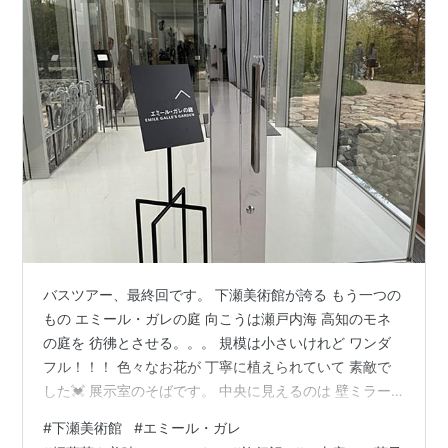
バスツアー、最終回です。 下瀬美術館が誇る もう一つの
もの エミール・ガレの庭 向こうは瀬戸内海 高知のモネ
の庭を 彷彿とさせる。。。 規模は小さいけれど ワンダ
フル！！！ 色々なお花が 丁寧に植えられていて 素敵で
した💓 展示室のそばです。 中央に見えるのは 壁ミラー
景色が映り込んで 広々と見える 左側、ミラー 睡蓮も咲
#
下瀬美術館
#
エミール・ガレ
いていた 中庭 右半分は外壁ミラー 我が家へお土産 桐葉