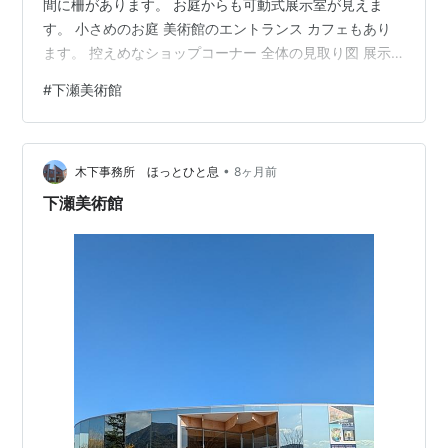
間に柵があります。 お庭からも可動式展示室が見えま
す。 小さめのお庭 美術館のエントランス カフェもあり
ます。 控えめなショップコーナー 全体の見取り図 展示
品の内容は時期によって異なると思いますが 私たちが訪
#
下瀬美術館
れた５月の初めは現代アートだったようで 正直あまり興
味が持てなかったかも 可動式展示室もすべて観ましたが
内容はあまり記憶に残っていない (;^ω^) 建物から外に出
•
て望洋テラスへ向かう途中の眺め 美術館のエントランス
木下事務所 ほっとひと息
8ヶ月前
棟 こちらはヴィラのレセプション 下の写真も美術館内へ
下瀬美術館
の通路 宿泊ゲストは…