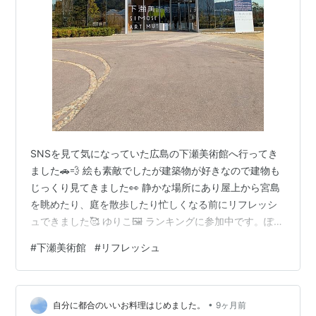
SNSを見て気になっていた広島の下瀬美術館へ行ってき
ました🚗💨 絵も素敵でしたが建築物が好きなので建物も
じっくり見てきました👀 静かな場所にあり屋上から宮島
を眺めたり、庭を散歩したり忙しくなる前にリフレッシ
ュできました🥰 ゆりこ🖼️ ランキングに参加中です。ぽち
っとお願いいたします。 ↓にほんブログ村 山口県宇部市
#
下瀬美術館
#
リフレッシュ
の総合コンサルタントグループ ◆確定申告のご相談なら
→ 木下税理士事務所 https://www.kinonet.jp ◆相続のご
相談なら → 山口相続相談センター
•
https://www.kinonet.jp/souzoku.html/ ◆人事・労務・
自分に都合のいいお料理はじめました。
9ヶ月前