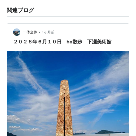
関連ブログ
•
一体全体
1ヶ月前
２０２６年６月１０日 ho散歩 下瀬美術館