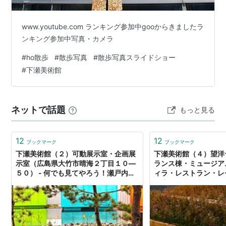
www.youtube.com ランキング参加中gooからきましたラ
ンキング参加中写真・カメラ
#
ho散歩
#
散歩写真
#
散歩写真スライドショー
#
下瀬美術館
ネットで話題
もっと見る
12
12
ブックマーク
ブックマーク
下瀬美術館（２）可動展示室・企画展
下瀬美術館（４）望洋
示室（広島県大竹市晴海２丁目１０―
ランス棟・ミュージア
５０） - 何でも見てやろう！瀬戸内海
ィラ・レストラン・レ
の小さな旅！
（広島県大竹市晴海２
０） - 何でも見てや
小さな旅！