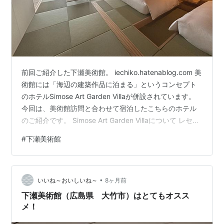
前回ご紹介した下瀬美術館。 iechiko.hatenablog.com 美
術館には「海辺の建築作品に泊まる」というコンセプト
のホテルSimose Art Garden Villaが併設されています。
今回は、美術館訪問と合わせて宿泊したこちらのホテル
のご紹介です。 Simose Art Garden Villaについて レセプ
ション 水辺のヴィラ「キールスティックの家」 レストラ
#
下瀬美術館
ン おまけ Simose Art Garden Villaについて Simose Art
Garden Villaは、下瀬美術館と同様、建築家・坂茂さんが
手がけられた施設です。 美術館内にあった周辺施設の模
•
型。 左側…
いいね～おいしいね～
8ヶ月前
下瀬美術館（広島県 大竹市）はとてもオスス
メ！