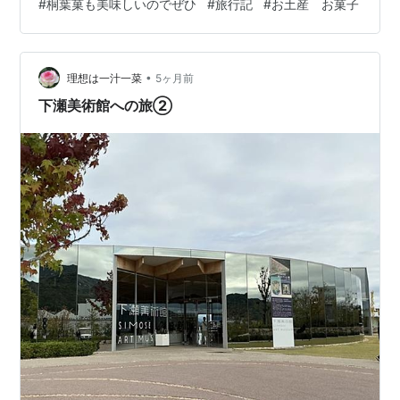
#
桐葉菓も美味しいのでぜひ
#
旅行記
#
お土産 お菓子
菓(とうようか) バスの中で話題になったので購入 もみじ
饅頭のもっちりしたもの 美味しかったです^_^ この旅は
私独り参加でした バスで相席となった方と 仲良くなって
とても楽しい旅でした♪ 旅行会社が目新しい所を …
•
理想は一汁一菜
5ヶ月前
下瀬美術館への旅②