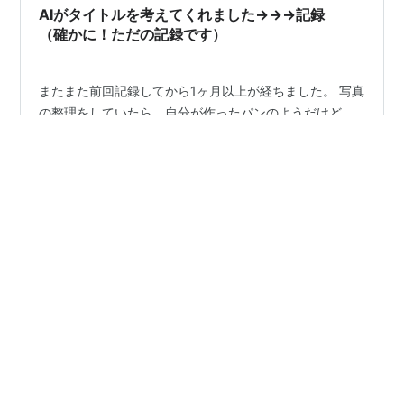
年金のご相談なら → 木下社…
AIがタイトルを考えてくれました→→→記録
（確かに！ただの記録です）