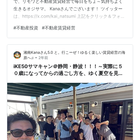
で、リモワと不動産賃貸経営で毎日をちょ～気持ちよく
生きるオジサマ。 Kanaさんでございます！ ツイッター
は、https://x.com/kai_natsumi 上記をクリック＆フォロ
ー（＾▽°）ｖ きっとあなたの人生が劇的に変わる、、、
#
不動産投資
#
不動産賃貸経営
わけがありません°д°)。 が、あなたの人生にちょっとし
た「愉しみの」スパイスを与えることができる。 そんな
意識ぬるい系ブログでございます♪ 大変ご無沙汰しており
湘南Kanaさん5.0 と。行こーぜ！ゆるく楽しい賃貸経営の海
ますｗ。 さて、１０月ころから意図的にX、、、といい
•
原へ♫
2年前
ますか、SNSデトックス（LINE除く…
iKE50サマキャン＠静岡・静波！！！～実際に５
０歳になってからの過ごし方を、ゆく夏空を見な
がら考える、の巻～