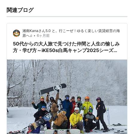
関連ブログ
湘南Kanaさん5.0 と。行こーぜ！ゆるく楽しい賃貸経営の海
•
原へ♫
6ヶ月前
50代からの大人旅で見つけた仲間と人生の愉しみ
方・学び方～iKE50s白馬キャンプ2025シーズン
を終えて～