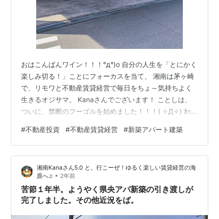
おはこんばんワイン！！！°д°)o 自分の人生を「とにかく
楽しみ切る！」ことにフォーカスを当て、 湘南は茅ヶ崎
で、リモワと不動産賃貸経営で毎日をちょ～気持ちよく
生きるオジサマ。 Kanaさんでございます！ ことしは、
ついに、禁断のフーゴルを始めました！！！( ✧Д✧) ｶｯ!!
PWのスイングスピード、距離はだいぶコントローラブル
#
不動産投資
#
不動産賃貸経営
#
新築アパート建築
になってきました。 課題は打角とハンドファースト（ま
ぁ、セットなんですが）。ここをクリアできればようや
く次のステージにむかえそうです。 最近、ようやく打ち
湘南Kanaさん5.0 と。行こーぜ！ゆるく楽しい賃貸経営の海
っぱなしに行きましたが、最高に気持ちよかった（ずー
•
原へ♫
2年前
っと室内で練習してたので）。 これがコースとなる
苦節１年半。ようやく県央アパ新築の引き渡しが
と、、、ムフフな…
完了しました。その他近況をば。