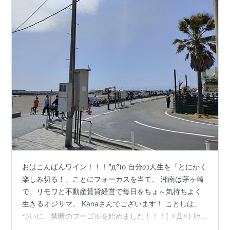
おはこんばんワイン！！！°д°)o 自分の人生を「とにかく
楽しみ切る！」ことにフォーカスを当て、 湘南は茅ヶ崎
で、リモワと不動産賃貸経営で毎日をちょ～気持ちよく
生きるオジサマ。 Kanaさんでございます！ ことしは、
ついに、禁断のフーゴルを始めました！！！( ✧Д✧) ｶｯ!!
( 現在スリークォーターショットの練習中ですが、ちょっ