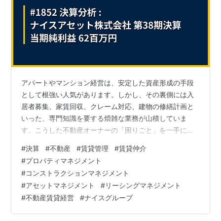
アパートやマンション経営は、安定した資産形成の手段
として根強い人気があります。しかし、その裏側には入
居者募集、家賃回収、クレーム対応、建物の修繕計画と
いった、専門知識を要する煩雑な業務が山積していま
す。こうした不動産オーナーの「困りごと」を一手に引
き受け、賃貸経営を成功に導くのが「プロパティマネジ
#
決算
#
不動産
#
賃貸管理
#
賃貸仲介
メント」の専門家です。今回は、東証スタンダード上場
#
プロパティマネジメント
のナイスグループの一員として、横浜・川崎エリアを地
#
コンストラクションマネジメント
盤に約7,800戸の賃貸物件を管理する「ナイスアセット株
#
アセットマネジメント
#
リーシングマネジメント
式会社」の決算公告を深く読み解きます。地域に寄り添
#
不動産賃貸経営
#
ナイスグループ
うプロ集団の堅実な経営と、不動産管理ビジネスのリア
ルに、財務データから迫ります。 今回は、「信頼…