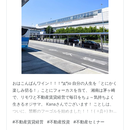
おはこんばんワイン！！！°д°)o 自分の人生を「とにかく
楽しみ切る！」ことにフォーカスを当て、 湘南は茅ヶ崎
で、リモワと不動産賃貸経営で毎日をちょ～気持ちよく
生きるオジサマ。 Kanaさんでございます！ ことしは、
ついに、禁断のフーゴルを始めました！！！( ✧Д✧) ｶｯ!!
早く原英莉花様とラウンドできるように頑張ります♫ ツ
#
不動産賃貸経営
#
不動産投資
#
不動産セミナー
イッターは、https://x.com/kai_natsumi 上記をクリック