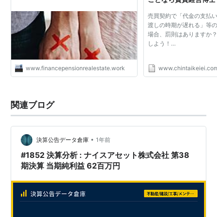
売買契約で「代金の支払
渡しの時期が遅れる」等
場合、罰則はありますか？
しよう！…
www.financepensionrealestate.work
www.chintaikeiei.co
関連ブログ
•
決算公告データ倉庫
1年前
#1852 決算分析 : ナイスアセット株式会社 第38
期決算 当期純利益 62百万円