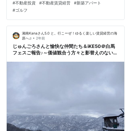
#
不動産投資
#
不動産賃貸経営
#
新築アパート
と前に飛び始めましたが、不動産と同じく他の方より成
#
ゴルフ
長の度合いが低いということがわかり納得しておりま
す。ムハハ。） ツイッターは、
https://twitter.com/kai_natsumi 上記をクリック＆フォ
湘南Kanaさん5.0 と。行こーぜ！ゆるく楽しい賃貸経営の海
ロー（＾▽°）ｖ きっとあなたの人生が劇的に変わり、、
•
原へ♫
2年前
…
じゅんごろさんと愉快な仲間たち＆iKE50＠白馬
フェスご報告♪～価値観合う方々と影替えのない時
間を共に♪～