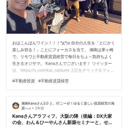
おはこんばんワイン！！！°д°)o 自分の人生を「とにかく
楽しみ切る！」ことにフォーカスを当て、 湘南は茅ヶ崎
で、リモワと不動産賃貸経営で毎日をちょ～気持ちよく
生きるオジサマ。 Kanaさんでございます！ ツイッター
は、https://x.com/kai_natsumi 上記をクリック＆フォロ
ー（＾▽°）ｖ きっとあなたの人生が劇的に変わる、、、
#
不動産投資
#
不動産賃貸経営
わけがありません°д°)。 が、あなたの人生にちょっとし
たスパイスを与えることができる。 そんな意識ぬるい系
ブログでございます♪ 今回も暑く、そしてパッショナブル
湘南Kanaさん5.0 と。行こーぜ！ゆるく楽しい賃貸経営の海
なiKE50オジサン達で楽しみましたよ！！！ えー、最初
•
原へ♫
2年前
にお詫びを。 前回から「ぼくの夏休…
Kanaさんアラフィフ、大阪の陣（後編：DX大家
の会、わん＆ひーやんさん新築セミナーと、せと