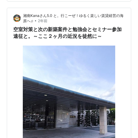
＆フォロー（＾▽°）ｖ きっとあなたの人生が劇的に変わ
り、、、ません°д°)。 が、あなたの人生にちょっとした
湘南Kanaさん5.0 と。行こーぜ！ゆるく楽しい賃貸経営の海
スパイスを与えることができる。 そんな意識ぬるい系ブ
•
原へ♫
2年前
ログでございます♪ 来たぜ大…
空室対策と次の新築案件と勉強会とセミナー参加
遠征と。～ここ２ヶ月の近況を徒然に～