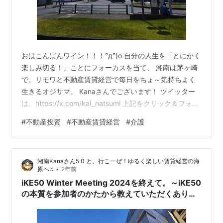
おはこんばんワイン！！！°д°)o 自分の人生を「とにかく
楽しみ切る！」ことにフォーカスを当て、 湘南は茅ヶ崎
で、リモワと不動産賃貸経営で毎日をちょ～気持ちよく
生きるオジサマ。 Kanaさんでございます！ ツイッター
は、https://x.com/kai_natsumi 上記をクリック＆フォロ
ー（＾▽°）ｖ きっとあなたの人生が劇的に変わる、、、
#
不動産投資
#
不動産賃貸経営
#
介護
わけがありません°д°)。 が、あなたの人生にちょっとし
た「愉しみの」スパイスを与えることができる。 そんな
意識ぬるい系ブログでございます♪ 久々にブログを綴って
湘南Kanaさん5.0 と。行こーぜ！ゆるく楽しい賃貸経営の海
おります。 不動産はパッとしませんが、仕事とプライベ
•
原へ♫
2年前
ートが大変充実しており、あと、宅建士の…
iKE50 Winter Meeting 2024を終えて。～iKE50
の本質を参加者のかたから教えていただくありが
たい話、と春のスピンオフの予告っす～