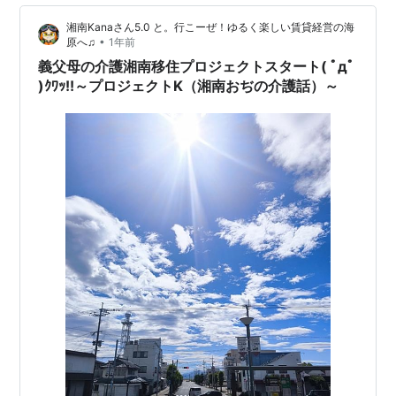
湘南Kanaさん5.0 と。行こーぜ！ゆるく楽しい賃貸経営の海
•
原へ♫
1年前
義父母の介護湘南移住プロジェクトスタート( ﾟдﾟ
)ｸﾜｯ!!～プロジェクトK（湘南おぢの介護話）～