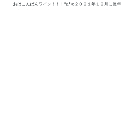
おはこんばんワイン！！！°д°)o２０２１年１２月に長年
の夢、湘南移住を実現！ (このくだりは、これで最後にし