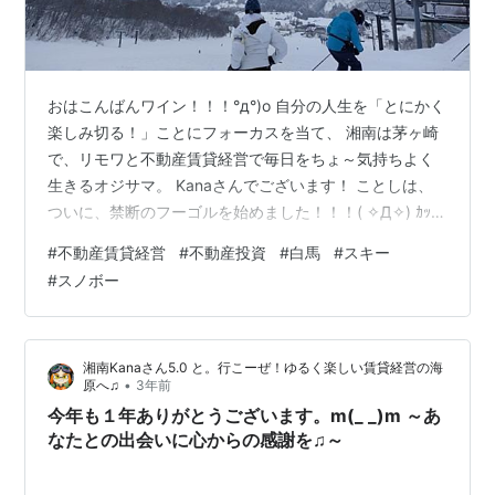
おはこんばんワイン！！！°д°)o 自分の人生を「とにかく
楽しみ切る！」ことにフォーカスを当て、 湘南は茅ヶ崎
で、リモワと不動産賃貸経営で毎日をちょ～気持ちよく
生きるオジサマ。 Kanaさんでございます！ ことしは、
ついに、禁断のフーゴルを始めました！！！( ✧Д✧) ｶｯ!!
( 現在スリークォーターショットの練習中ですが、ちっと
#
不動産賃貸経営
#
不動産投資
#
白馬
#
スキー
も前に飛びませんｗｗｗ） ツイッターは、
#
スノボー
https://twitter.com/kai_natsumi 上記をクリック＆フォ
ロー（＾▽°）ｖ きっとあなたの人生が劇的に変わ
り、、、ません°д°)。 が、あなたの人生にちょっとした
湘南Kanaさん5.0 と。行こーぜ！ゆるく楽しい賃貸経営の海
スパイスを与えることができる。 そんな…
•
原へ♫
3年前
今年も１年ありがとうございます。m(_ _)m ～あ
なたとの出会いに心からの感謝を♫～