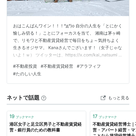
おはこんばんワイン！！！°д°)o 自分の人生を「とにかく
愉しみ切る！」ことにフォーカスを当て、 湘南は茅ヶ崎
で、リモワと不動産賃貸経営で毎日をちょ～気持ちよく
生きるオジサマ。 Kanaさんでございます！（女子じゃな
いよ！ｗ） ツイッターは、https://x.com/kai_natsumi 上
記をクリック＆フォロー（＾▽°）ｖ きっとあなたの人生
#
不動産投資
#
不動産賃貸経営
#
アラフィフ
が劇的に変わる、、、わけがありません°д°)。 が、あな
#
たのしい人生
たの人生にちょっとした「愉しみの」スパイスを与える
ことができる。 そんな意識ぬるい系ブログでございます♪
年齢を忘れて笑顔はちきれるiKE50s( ✧Д✧) ｶｯ!! 昨年末
ネットで話題
もっと見る
に〆のブログを書こう…
19
17
ブックマーク
ブックマーク
港区女子と足立区男子と不動産賃貸経
不動産賃貸経営博士｜
営 - 銀行員のための教科書
営・アパート経営・マ
ことなら賃貸経営博士