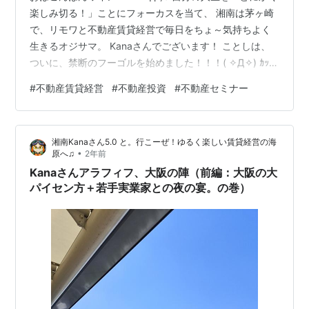
楽しみ切る！」ことにフォーカスを当て、 湘南は茅ヶ崎
で、リモワと不動産賃貸経営で毎日をちょ～気持ちよく
生きるオジサマ。 Kanaさんでございます！ ことしは、
ついに、禁断のフーゴルを始めました！！！( ✧Д✧) ｶｯ!!
７月頭より2ndステージに入りロブショットとか最終的に
#
不動産賃貸経営
#
不動産投資
#
不動産セミナー
はドライバーも多分打てるようになるのかなと。 早く原
英莉花様とラウンドできるように頑張ります♫ ツイッタ
ーは、https://x.com/kai_natsumi 上記をクリック＆フォ
湘南Kanaさん5.0 と。行こーぜ！ゆるく楽しい賃貸経営の海
ロー（＾▽°）ｖ きっとあなたの人生が劇的に変わ
•
原へ♫
2年前
り、、、ません°д°)。 が、あなた…
Kanaさんアラフィフ、大阪の陣（前編：大阪の大
パイセン方＋若手実業家との夜の宴。の巻）