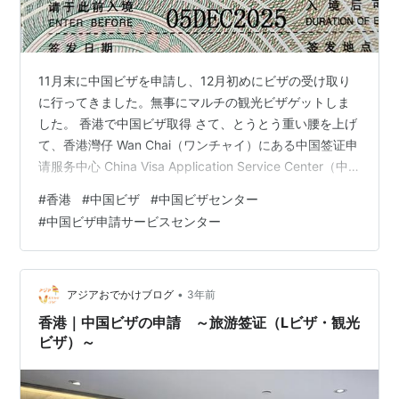
11月末に中国ビザを申請し、12月初めにビザの受け取り
に行ってきました。無事にマルチの観光ビザゲットしま
した。 香港で中国ビザ取得 さて、とうとう重い腰を上げ
て、香港灣仔 Wan Chai（ワンチャイ）にある中国签证申
请服务中心 China Visa Application Service Center（中
国ビザ申請サービスセンター）に、中国ビザの申請に行
#
香港
#
中国ビザ
#
中国ビザセンター
ってきました。申請したのはマルチエントリーの旅游签
#
中国ビザ申請サービスセンター
证（Lビザ・観光ビザ）です。 申請したときの様子はこ
ちら☟ 2023年11月30日（木）に申請し、12月5日（火）
に受け取りに行ってきました。 灣仔 Wan Chaiへ その前
に尖沙咀 Tsi…
•
アジアおでかけブログ
3年前
香港｜中国ビザの申請 ～旅游签证（Lビザ・観光
ビザ）～