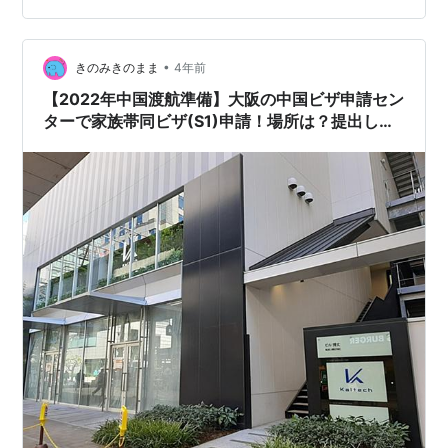
いと思います。 ちなみに、深圳の口岸（イミグレ）で取
るビザオンアライバルについては以前こちら☟で詳しく紹
•
介しましたので、ビザオンアライバルの取得を考えてい
きのみきのまま
4年前
らっしゃる方はそちらを参考にしていただけるとよいか
【2022年中国渡航準備】大阪の中国ビザ申請セン
と思いますm(__)m ビザオンアライバル…
ターで家族帯同ビザ(S1)申請！場所は？提出した
書類は？所要時間は？料金は？子連れでの申請は
どんな感じ？