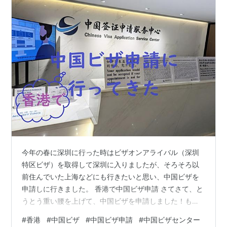
今年の春に深圳に行った時はビザオンアライバル（深圳
特区ビザ）を取得して深圳に入りましたが、そろそろ以
前住んでいた上海などにも行きたいと思い、中国ビザを
申請しに行きました。 香港で中国ビザ申請 さてさて、と
うとう重い腰を上げて、中国ビザを申請しました！もし
かしたら香港在住の方以外には参考にならないかもしれ
#
香港
#
中国ビザ
#
中国ビザ申請
#
中国ビザセンター
ませんが、せっかくなのでこちらに記録を残しておきた