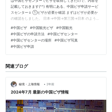
は中国ビザセンターでビザを取得してきたので、内容を
記載しておきます(^^) 有明にある、中国ビザ申請サービ
スセンター↓ ①ビザが必要か確認 まずはビザが必要か
の確認をしました。 日本→中国→第三国→日本 のような
航空券であれば、トランジット扱いになり、 中国の観光
#
中国ビザ
#
中国観光ビザ
#
中国観光
エリアによっては最大144時間ビザが不要だつたりするの
#
中国ビザの申請方法
#
中国ビザセンター
ですが、 （その代わり、中国の空港で臨時入境許可書を
#
中国ビザセンターの場所
#
中国ビザ写真
発行してもらうらしい） 私は、 日本→中国→日本 の往復
#
中国ビザ申請
航空券だったので、 きっぱり諦めてビザを申請しました
ら。 有効期限3ヶ月なので、取得タイミングを考えたり
大変だった……
関連ブログ
•
秘境・上海情報
2年前
2024年7月 最新の中国ビザ情報