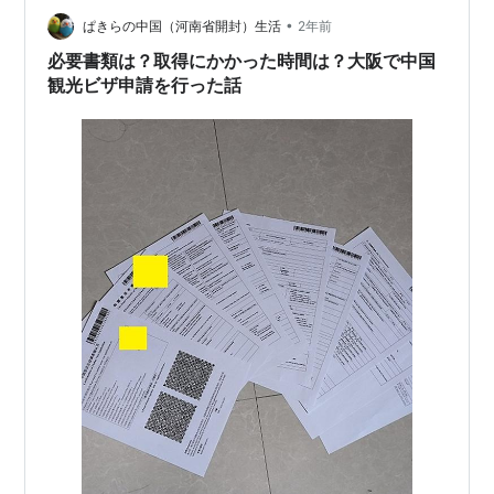
するためには申請書をクリックし新規登録の場合メルア
•
ドとパスワードを登録します。最初から日本語に翻訳さ
ぱきらの中国（河南省開封）生活
2年前
れていたので難しくはありません。※写真アップロードに
必要書類は？取得にかかった時間は？大阪で中国
少し手こずりましたが画面に基準…
観光ビザ申請を行った話