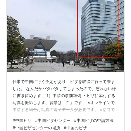
仕事で中国に行く予定があり、ビザを取得に行って来ま
した。 なんだかバタバタしてしまったので、忘れない様
に書き留めます。 1）申請の事前準備 ・ビザに添付する
写真を撮影します。背景は「白」です。 ※オンラインで
申請する場合は写真の電子データが必要です。 ※窓口で
申請する際に印刷した写真も必要です。 ※写真のサイズ
#
中国ビザ
#
中国ビザセンター
#
中国ビザの申請方法
はビザ申請センターのホームページを確認しましょう。
#
中国ビザセンターの場所
#
中国のビザ
https://www.visaforchina.cn/TYO2_JP/ ・パスポートの