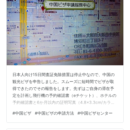
日本人向け15日間査証免除措置は停止中なので、中国の
観光ビザを申告しました。スムーズに短時間でビザが取
得できたのでその報告をします。先ずはご自身の滞在予
定を計画し飛行機の予約確認書（eチケット）、ホテルの
予約確認書と6か月以内の証明写真（4.8×3.3cm/カラー/
背景は白 耳おでこをだす。白い服装はNG）を用意しま
#
中国ビザ
#
中国ビザの申請方法
#
中国ビザセンター
す。管轄のビザセンターの場所を調べます。中国ビザセ
ンターのサイトにアクセスします。ビザオンライン申告