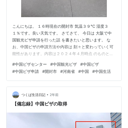
こんにちは。 １６時現在の開封市 気温３９℃ 湿度３
１％です。良い天気です。 さてさて、 今日は 大阪で中
国観光ビザ申請を行った話 を書きたいと思います。 な
お、中国ビザの申請方法や内容は 刻々と変わっていく可
能性があります。内容は２０２４年４月時点 のものとし
て ご理解ください。 早くコロナ前の様に １５日未満の
#
中国ビザセンター
#
中国観光ビザ
#
中国ビザ
中国滞在にはビザ無しで行けるようになってほしいです
#
中国ビザ申請
#
開封市
#
河南省
#
中国
#
中国生活
(*´▽｀*)
•
つくば生活日記
2年前
【備忘録】中国ビザの取得