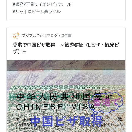
#
銀座7丁目ライオンビアホール
写真のページをコピー（白黒でも大丈夫） ・以前ビザを
#
サッポロビール黒ラベル
取得した方は、最後のビザのコピーも必要。 2）オンラ
イン申請 ・中国ビザ申請センターのホームペー…
•
アジアおでかけブログ
3年前
香港で中国ビザ取得 ～旅游签证（Lビザ・観光ビ
ザ）～