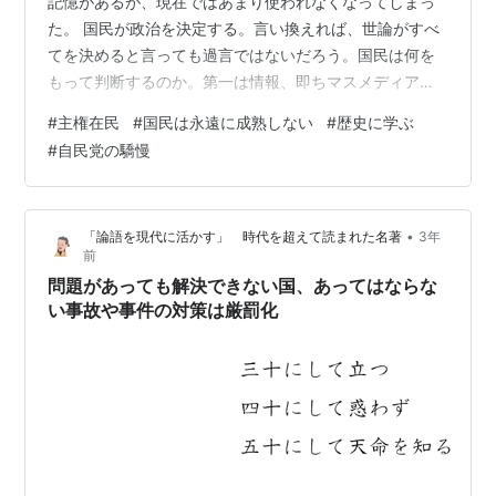
記憶があるが、現在ではあまり使われなくなってしまっ
た。 国民が政治を決定する。言い換えれば、世論がすべ
てを決めると言っても過言ではないだろう。国民は何を
もって判断するのか。第一は情報、即ちマスメディアで
しょう。一番手っ取り早く事実を伝えてくれるからだ。
#
主権在民
#
国民は永遠に成熟しない
#
歴史に学ぶ
しかし、本当に事実？ それが一番大事な視点？ と感じて
#
自民党の驕慢
いる国民も少なからずいる。メディアの劣化につていは
何回か触れた。本質をついていないことがあまりに多す
ぎるからだ。現代は大人ですらニュースにあまり関心を
•
「論語を現代に活かす」 時代を超えて読まれた名著
3年
示さない。シラケているのかもしれない。それがメディ
前
アの劣化を招くネガティブなサイクルを作り出し…
問題があっても解決できない国、あってはならな
い事故や事件の対策は厳罰化