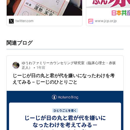
いえば、安保関連法賛成の1000万署
名を集めていますよね。
https://t.co/OzK3Or9eBQ"
twitter.com
www.jcp.or.jp
関連ブログ
ゆうわファミリーカウンセリング研究室（臨床心理士・赤坂
•
正人）
1年前
じーじが日の丸と君が代を嫌いになったわけを考
えてみる－じーじのひとりごと