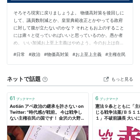
そろそろ現実に戻りましょうよ。 物価高対策を後回しに
して、議員数削減とか、皇室典範改正とかやってる政府
に対して腹が立たないのかな？ それともお上のすること
には粛々と従っていればいいと思っているのか。愚か者
め。 いい加減お上至上主義はやめよう。今のお上は自分
達で決めているのだから、お上がヘンなことをしたら、
#
日常
#
政治
#
物価高対策
#
お上至上主義
#
主権在民
ノーを突き付けていいんだよ。 今、日本中で「戦争反
対、９条守れ」とか、「高市やめろ」とかデモやってる
んだけど。政府に好き勝手させてたら、自分達の生命財
ネットで話題
もっと見る
産に関わってくるからね。関係ないことじゃないよ。自
分の身に降りかかってくるんだよ。 江戸時代の百姓は一
揆を起こしたけど、現代人はその元気すらない…
61
6
ブックマーク
ブックマーク
Aotián アベ政治の継承を許さない on
憲法９条とともに「主
Twitter: "時代感が戦前。 今は戦争し
じる戦争法案/ＢＳ１
ない主権在民の国です！ 金沢の大野湊
１」不破前議長 大い
神社で引いた「こどもみくじ」を見せ
て貰いゾッとしてしましました。 神社
本庁に属する大野湊神社。 神社本庁と