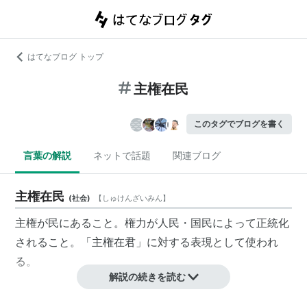
はてなブログ トップ
主権在民
このタグでブログを書く
言葉の解説
ネットで話題
関連ブログ
主権在民
(
社会
)
【
しゅけんざいみん
】
主権
が民にあること。権力が
人民
・
国民
によって
正統化
されること。「主権在君」に対する表現として使われ
る。
解説の続きを読む
関連