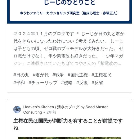
２０２４年１１月のブログです ＊ じーじが日の丸と君が
代をきらいになったわけについて考えてみたい。 じーじ
は子どもの頃、ゼロ戦のプラモデルが大好きだった。 ゼ
ロ戦だけでなく、隼や紫電改も好きだった。 「少年マガ
ジン」に連載されていたちばてつやさんの『紫電改のタ
カ』などは毎週、楽しみに読んでいた（もっとも、調べ
#
日の丸
#
君が代
#
戦争
#
国民主権
#
主権在民
てみると、『紫電改のタカ』は反戦のマンガだったらし
#
平和
#
チューリップ
#
侵略
#
反復
#
反省
いが、当時だけでなく、つい最近まで、じーじはそれは
知らなかった。ちばさん、ごめんなさい）。 それがいつ
頃からか、敵の戦闘機にも人間が載っていて、撃ち落さ
Heaven's Kitchen / 清水のブログ by Seed Master
れると死んでしまうんだ、とわかってきた。 戦闘機だけ
•
Consulting
2年前
でなく、戦車や戦艦にも人が載っていて…
主権在民は国民が判断力を有することが前提です
ね