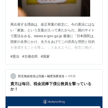
再出発する理由は、改正草案の前文に、今の憲法にはな
い「家族」という言葉が入って来たからだ。国のサイト
で憲法をみる。elaws.e-gov.go.jp 最後に「日本国民は、
国家の名誉にかけ、全力をあげてこの崇高な理想と目的
を達成することを誓ふ。」とあるように、前文に掲げて
いる内容は、簡潔にまとめれば「理想と目的」だ。それ
#
憲法
#
主権在民
#
国家
に対し、改正草案は最後に「日本国民は、良き伝統と
我々の国家を末永く子孫に継承するため、ここに、この
憲法を制定する。」と書いている。これでは良くて現状
•
維持ではなかろうか？ 今回は、現憲法の第一段落を三つ
防災無線放送は洗脳＝極悪強要放送
4年前
に分解してみる。（１） 日本国民は、正当に選挙された
貴方は毎日、税金泥棒下僕公務員を撃っている
国会における代表者を通じて行…
か！