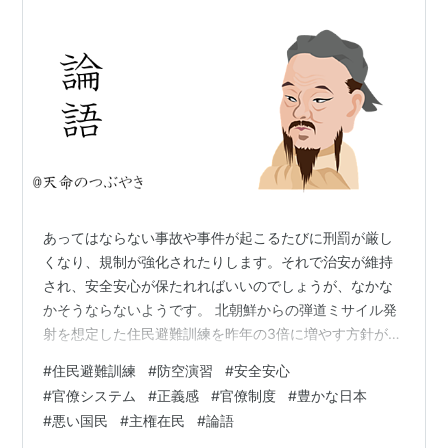
あってはならない事故や事件が起こるたびに刑罰が厳し
くなり、規制が強化されたりします。それで治安が維持
され、安全安心が保たれればいいのでしょうが、なかな
かそうならないようです。 北朝鮮からの弾道ミサイル発
射を想定した住民避難訓練を昨年の3倍に増やす方針が政
府が決めたそうです。必要なことなのかもしれません
#
住民避難訓練
#
防空演習
#
安全安心
が、それで平和を保つことはできるのでしょうか。どう
#
官僚システム
#
正義感
#
官僚制度
#
豊かな日本
にも安全安心が脅かされているように思えてなりませ
#
悪い国民
#
主権在民
#
論語
ん。 解決しなければならない問題が明らかになっている