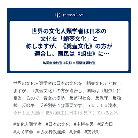
の憲法が国民に保障する基本的人権は、侵す…
世界の文化人類学者は日本の文化を「蛸壺文化」と称し
ますが、《糞壺文化》の方が適合し、国民は《蛆虫》に
相当するので、貴女の姿勢・反監視社会、反保守、反独
裁、反戦争、反差別等々は重要です。（５．１５滝本）
今日も五大国は‥敗戦国(主に日本)を見下していると私は
おも ［文化人類学者は日本の文化を《蛸壺文化》と言う
#
文化人類学者
#
日本の文化
#
主権在民
#
記念日
が、現実は《糞壺文化》であり、国民は《蛆虫》なので
#
人民革命
#
防災行政無線
#
原爆
#
茨城町
すから当然です。 ＠hurati 日本の風景の美しさと裏腹