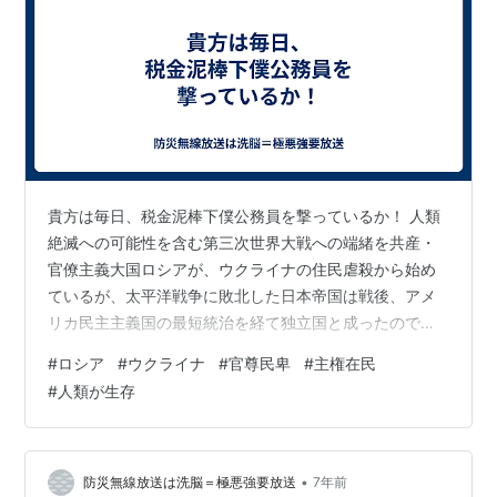
貴方は毎日、税金泥棒下僕公務員を撃っているか！ 人類
絶滅への可能性を含む第三次世界大戦への端緒を共産・
官僚主義大国ロシアが、ウクライナの住民虐殺から始め
ているが、太平洋戦争に敗北した日本帝国は戦後、アメ
リカ民主主義国の最短統治を経て独立国と成ったので、
主権在民の憲法が制定され、民主主義日本国と成った。
#
ロシア
#
ウクライナ
#
官尊民卑
#
主権在民
しかし日本の伝統的思想「官尊民卑」と奴隷根性は日本
#
人類が生存
の文化伝統と共に現在も人民の思想の核心を形成して、
日本は世界でも有名な官僚主義国と成っているので； 現
在の税金泥棒下僕議員公務員が主権在民憲法の 第十一条
国民は、すべての基本的人権の享有を妨げられない。こ
•
防災無線放送は洗脳＝極悪強要放送
7年前