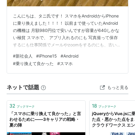
こんにちは、タニ氏です！ スマホをAndroidからiPhone
に乗り換えました！！！！ 以前まで使っていたAndroid
の機種は 月額980円位で安いんですが容量が64Gしかな
い極貧 スマホで、 アプリ入れるのにも 写真撮って保存
するにも仕事関係でメールやzoomをするのにも、古いデ
ータをすぐ消したり入れ替えたりしないと容量パンパン
#
新社会人
#
iPhone15
#
Android
っていう、笑 スマホ命の現代っ子には辛い現状でした笑
#
乗り換えて良かった
#
スマホ
しかも私ゲームするからそれがバカ重い笑笑 新しく スマ
ホ変えよう！とついに購入したのが、iPhone15！！ 最
初、iPhone高いし、別にいいや〜やったんですが、色々
ネットで話題
もっと見る
調べたり考えた結果、 パフォーマンスの高さ…
32
18
ブックマーク
ブックマーク
「スマホに乗り換えて良かった」と言
jQueryからVue.j
わせるために――3キャリアの戦略・
た点・悪かった点をま
夏の陣
クラウドワークス エ