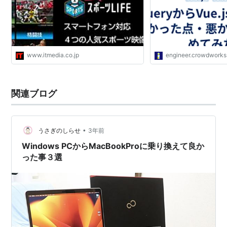
www.itmedia.co.jp
engineer.crowdworks
関連ブログ
•
うさぎのしらせ
3年前
Windows PCからMacBookProに乗り換えて良か
った事３選