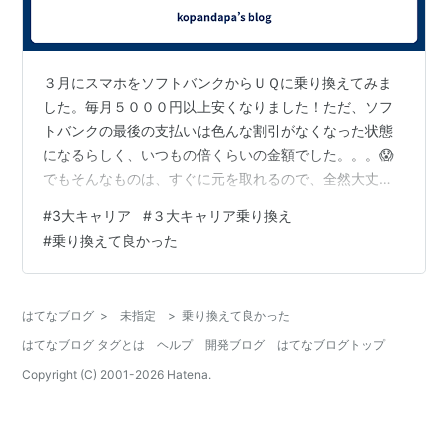
３月にスマホをソフトバンクからＵＱに乗り換えてみま
した。毎月５０００円以上安くなりました！ただ、ソフ
トバンクの最後の支払いは色んな割引がなくなった状態
になるらしく、いつもの倍くらいの金額でした。。。😱
でもそんなものは、すぐに元を取れるので、全然大丈
夫。通信状況は何も問題なし。もっと早くやれば良かっ
#
3大キャリア
#
３大キャリア乗り換え
た。ＵＱはネットでも店頭でも契約ができるから、「ネ
#
乗り換えて良かった
ットは不安💧」と思ってる方も安心だと思います。
はてなブログ
>
未指定
>
乗り換えて良かった
はてなブログ タグとは
ヘルプ
開発ブログ
はてなブログトップ
Copyright (C) 2001-
2026
Hatena.