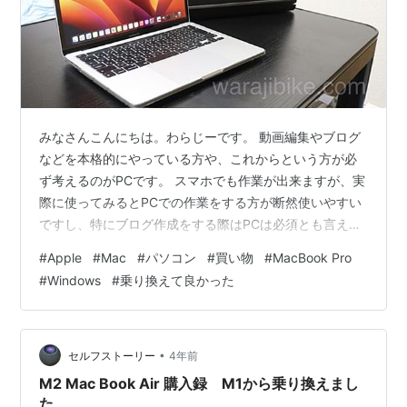
みなさんこんにちは。わらじーです。 動画編集やブログ
などを本格的にやっている方や、これからという方が必
ず考えるのがPCです。 スマホでも作業が出来ますが、実
際に使ってみるとPCでの作業をする方が断然使いやすい
ですし、特にブログ作成をする際はPCは必須とも言える
でしょう。 今回は私のMacBookProのご紹介と、
#
Apple
#
Mac
#
パソコン
#
買い物
#
MacBook Pro
Windowsから乗り換えて良かったと思う事を混ぜてお話
#
Windows
#
乗り換えて良かった
ししたいと思います。 ぜひ参考にしてください。 リンク
MacBookを選んだ理由 MacBookを購入して良かったこ
と Apple製品同士の同期が簡単 動画編集や画像編集の作
業が楽しく感じる スマホとPCの間の様な使い心地 最後…
•
セルフストーリー
4年前
M2 Mac Book Air 購入録 M1から乗り換えまし
た