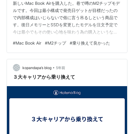
新しいMac Book Airを購入した。巷で噂のM2チップモデ
ルです。今回は最小構成で発売日ゲットが目標だったの
で内部構成はいじらないで俗に言う吊るしという商品で
す。後日メモリーとSSDを変更したモデルを注文予定で
今は最小でもその使い心地を味わう為の購入というなん
とも面倒臭い買い物であるような気がします。４月にM1
#
Mac Book Air
#
M2チップ
#
乗り換えて良かった
チップのMac Book Airを購入したばかりなのですが売却
して買い替えてみました。売却による損失はM1チップモ
デルの値上げで相殺され購入価格で売れたので実質新し
•
いMacとの差額だけで買えたことになります。構成をい
kopandapa’s blog
5年前
じったMacは７月後半に到着予定なのでそれまではこの
３大キャリアから乗り換えて
最小構成でしば…