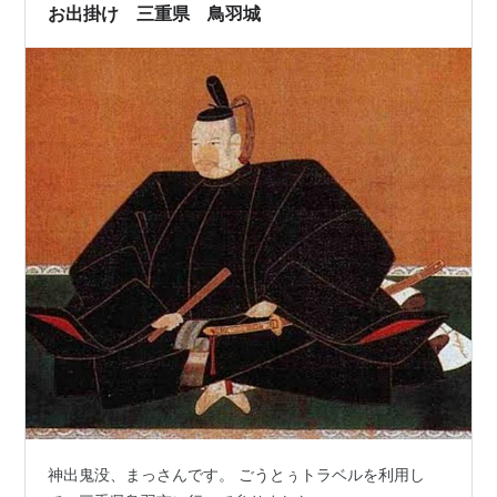
囲の見晴らしは良くない 和具港へ戻った 渡船の和具桟橋
お出掛け 三重県 鳥羽城
と待合室 左奥は菅島
神出鬼没、まっさんです。 ごうとぅトラベルを利用し