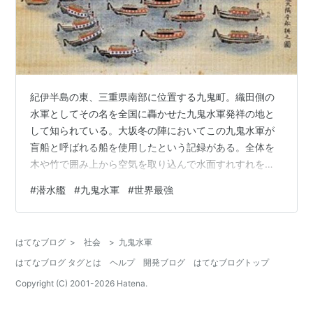
紀伊半島の東、三重県南部に位置する九鬼町。織田側の
水軍としてその名を全国に轟かせた九鬼水軍発祥の地と
して知られている。大坂冬の陣においてこの九鬼水軍が
盲船と呼ばれる船を使用したという記録がある。全体を
木や竹で囲み上から空気を取り込んで水面すれすれを走
り大砲や鉄砲の装備を備えていた。これが我が国におけ
#
潜水艦
#
九鬼水軍
#
世界最強
る潜水艦の始まりとされている。 図表： 九鬼水軍の陣容
（出典：Wikipedia） 去る10月14日海上自衛隊の最新鋭
潜水艦「たいげい」の進水式が三菱重工株式会社の神戸
はてなブログ
>
社会
>
九鬼水軍
造船所で行われた（参考 ）。高性能のリチウムイオン電
はてなブログ タグとは
ヘルプ
開発ブログ
はてなブログトップ
池を搭載し一度の充電で長期間の航海ができる。世界で
初めてリチウムイオン蓄電池を採…
Copyright (C) 2001-
2026
Hatena.