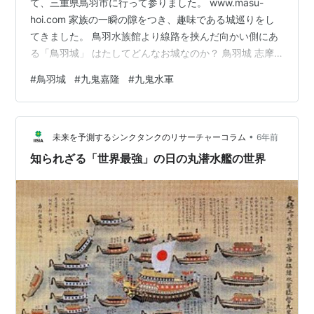
て、三重県鳥羽市に行って参りました。 www.masu-
hoi.com 家族の一瞬の隙をつき、趣味である城巡りをし
てきました。 鳥羽水族館より線路を挟んだ向かい側にあ
る「鳥羽城」 はたしてどんなお城なのか？ 鳥羽城 志摩
国 答志郡 鳥羽（現在の 三重県 鳥羽市 鳥羽三丁目 ）にあ
#
鳥羽城
#
九鬼嘉隆
#
九鬼水軍
った 日本の城です。 九鬼嘉隆が文禄3年（1569）に築
城。以後九鬼水軍の本拠地となっていました。 大手門が
海側に突出して作られるという全国でも珍しい形をして
•
おり、この大手波戸水門が出入り口となっていました。
未来を予測するシンクタンクのリサーチャーコラム
6年前
現在は、鳥羽水族館がある辺りが、大手門水門だったよ
知られざる「世界最強」の日の丸潜水艦の世界
うです。 …