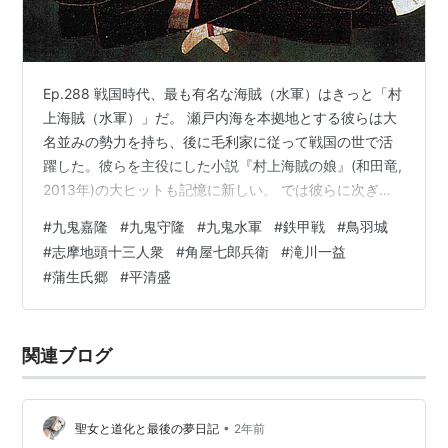
Ep.288 戦国時代、最も有名な海賊（水軍）はきっと「村
上海賊（水軍）」だ。 瀬戸内海を本拠地とする彼らは大
名並みの勢力を持ち、後に毛利家に従って戦国の世で活
躍した。彼らを主役にした小説『村上海賊の娘』(和田竜,
2013年)の大ヒットも記憶に新しい。 では彼らに次ぎ有
名な海賊は？ というとおそらく「九鬼水軍」である（と
#
九鬼嘉隆
#
九鬼守隆
#
九鬼水軍
#
鉄甲戦
#
鳥羽城
いうことにしよう）。 志摩国を拠点に伊勢湾や熊野灘の
#
志摩地頭十三人衆
#
角屋七郎兵衛
#
滝川一益
海域を制し、後に織田信長・豊臣秀吉に従って天下統一
#
蒲生氏郷
#
平清盛
に貢献した。 今回はその九鬼水軍の中で、その最盛期を
築きあげた九鬼嘉隆（くきよしたか）について取り上げ
よう。（Ep.15、264、267、270もでもやや触れた） 九
関連ブログ
鬼嘉隆 …
•
聖女と道化と最後の夢日記
2年前