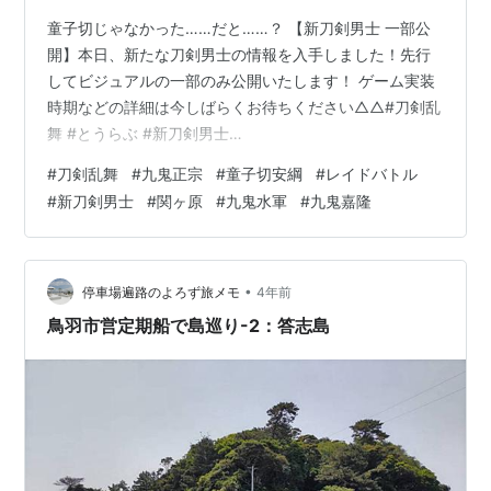
童子切じゃなかった……だと……？ 【新刀剣男士 一部公
開】本日、新たな刀剣男士の情報を入手しました！先行
してビジュアルの一部のみ公開いたします！ ゲーム実装
時期などの詳細は今しばらくお待ちください△△#刀剣乱
舞 #とうらぶ #新刀剣男士
pic.twitter.com/8SmRgOM3z3 — 刀剣乱舞-本丸通信-
#
刀剣乱舞
#
九鬼正宗
#
童子切安綱
#
レイドバトル
【公式】 (@tkrb_ht) 2024年8月9日 まだ分かりませんけ
#
新刀剣男士
#
関ヶ原
#
九鬼水軍
#
九鬼嘉隆
どね！ 取り敢えず九鬼正宗予想が強そうですね。 9周年
だから九鬼正宗、ってのはずっと推してたので、予想ピ
ッタリといいますか。 今回に限っては童子切だろうな～
と思ってたけど、まぁ誰が来てもウェルカムなので、ま
•
停車場遍路のよろず旅メモ
4年前
た待ち望…
鳥羽市営定期船で島巡り-2：答志島