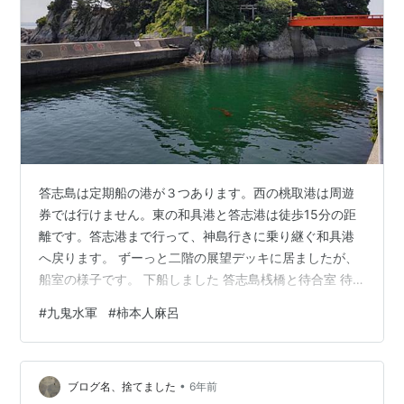
答志島は定期船の港が３つあります。西の桃取港は周遊
券では行けません。東の和具港と答志港は徒歩15分の距
離です。答志港まで行って、神島行きに乗り継ぐ和具港
へ戻ります。 ずーっと二階の展望デッキに居ましたが、
船室の様子です。 下船しました 答志島桟橋と待合室 待
合所の海側にタコ壺がいっぱい 答志港を後に南へ 八幡神
#
九鬼水軍
#
柿本人麻呂
社がある島へ 橋を渡ります 柿本人麻呂の歌碑：解説はこ
のリンクで 大伴家持も詠んでる 社殿は工事中？ 橋を戻
る 古墳もあるらしいが時間が無いので行かない 和具港
•
九鬼水軍を率いた九鬼嘉隆の首塚へ行ってみる 首塚：周
ブログ名、捨てました
6年前