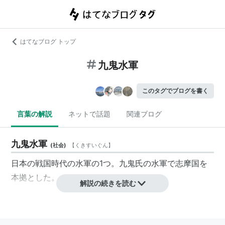
はてなブログ トップ
九鬼水軍
このタグでブログを書く
言葉の解説
ネットで話題
関連ブログ
九鬼水軍
(
社会
)
【
くきすいぐん
】
日本の戦国時代の水軍の1つ。九鬼氏の水軍で志摩国を
本拠とした。
解説の続きを読む