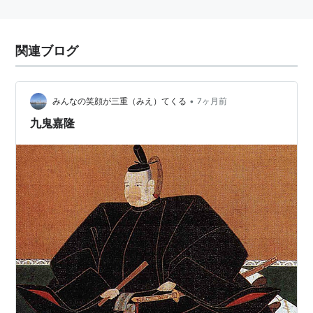
関連ブログ
•
みんなの笑顔が三重（みえ）てくる
7ヶ月前
九鬼嘉隆