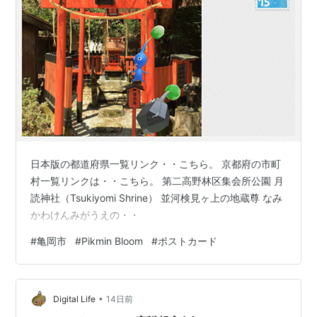
日本版の都道府県一覧リンク・・こちら。 京都府の市町
村一覧リンクは・・こちら。 第二高野林区集会所公園 月
読神社（Tsukiyomi Shrine） 並河検見ヶ上の地蔵尊 なみ
かわけんみがうえの・・
#
亀岡市
#
Pikmin Bloom
#
ポストカード
•
Digital Life
14日前