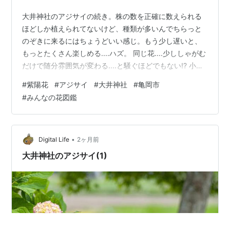
大井神社のアジサイの続き。株の数を正確に数えられる
ほどしか植えられてないけど、種類が多いんでちらっと
のぞきに来るにはちょうどいい感じ。もう少し遅いと、
もっとたくさん楽しめる....ハズ。 同じ花....少ししゃがむ
だけで随分雰囲気が変わる....と騒ぐほどでもない!? 小さ
な赤い点々がもうすぐ咲く蕾かな....知らんけど?? いつも
#
紫陽花
#
アジサイ
#
大井神社
#
亀岡市
の疑問....花の色は土がアルカリ性か酸性で決まるとか。
#
みんなの花図鑑
赤－紫ー青と咲いてるけど、ここの土は何性?? ここまで
の写真は神社の境内の外。境内にも咲いてたんで....つづ
く。 ランキング参加中gooからきました ランキング参加
中写真・カメラ ランキング参加中ガジェット …
•
Digital Life
2ヶ月前
大井神社のアジサイ(1)