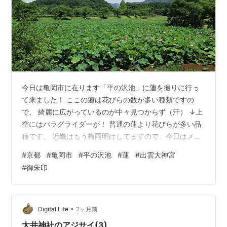
今日は亀岡市に在ります「平の沢池」に蓮を撮りに行っ
て来ました！ ここの蓮は花びらの数が多い種類ですの
で、 綺麗に広がっているのが中々見つからず（汗） ↓上
空にはパラグライダーが！ 普通の蓮より花びらが多い品
種です。 近畿はもう梅雨明けしてますので、今日はメチ
ャクチャ暑かったです。 ↓出雲大神宮です。 ↓本殿で
#
京都
#
亀岡市
#
平の沢池
#
蓮
#
出雲大神宮
す。 ↓神乃磐座です。 ↓沢山の風鈴が飾って有りまし
#
御朱印
た。 ↓手書きの御朱印は500円で、書き置きの特別御朱
印は1000円です。 ↓よろしかったら、下記バーナーをク
リックお願い致します。 ランキング参加中写真・カメラ
ランキング参加中京都 ランキング参加中花のある風景 ラ
•
Digital Life
2ヶ月前
ンキング参加中御朱印…
大井神社のアジサイ(3)