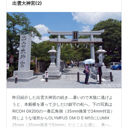
グ参加中gooからきました
出雲大神宮(2)
昨日紹介した出雲大神宮の続き....暑いので木陰に逃げよ
うと、本殿横を通って少しだけ鎮守の杜へ。下の写真は
RICOH GX200の一番広角側（35mm換算で24mm付近）
同じような場所からOLYMPUS OM-D E-M10にLUMIX
25mm（35mm換算で50mm）だとこんな感じ。 奥へ進