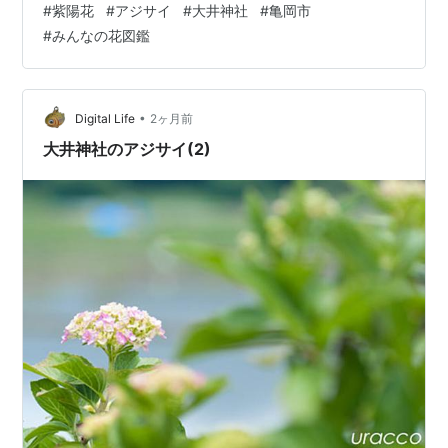
#
紫陽花
#
アジサイ
#
大井神社
#
亀岡市
これで終了。今週末あたりはさらにいろんな種類が咲い
#
みんなの花図鑑
てるかも!? ランキング参加中gooからきました ランキン
グ参加中写真・カメラ ランキング参加中ガジェット ラン
キング参加中自動車
•
Digital Life
2ヶ月前
大井神社のアジサイ(2)