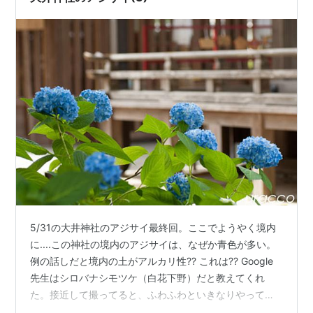
5/31の大井神社のアジサイ最終回。ここでようやく境内
に....この神社の境内のアジサイは、なぜか青色が多い。
例の話しだと境内の土がアルカリ性?? これは?? Google
先生はシロバナシモツケ（白花下野）だと教えてくれ
た。接近して撮ってると、ふわふわといきなりやって来
たモンシロチョウ。カメラにはお構い無し.... とりあえず