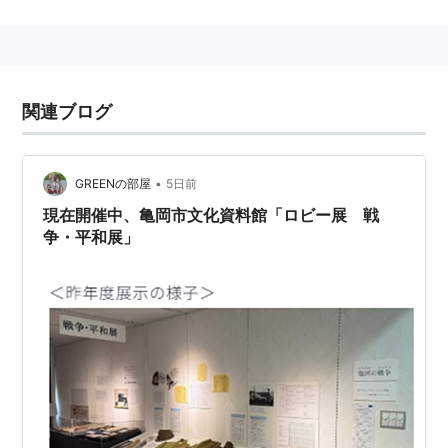
沿革
明治以前は「丹波亀山」と称されていたが、明治に入
り「伊勢亀山」との混同を避けるため「亀岡」と改称。
昭和の市町村合併推進により、昭和３０年に旧南桑田郡
関連ブログ
の亀岡町と東別院、西別院、曽我部、吉川、稗田野、本
梅、畑野、宮前、大井、千代川、馬路、河原林、旭、千
歳、保津の１５カ村が大合併して「亀岡市」が誕生。翌
•
GREENの部屋
5日前
年に東本梅村を編入、同３３年には西別院町の一部と東
現在開催中、亀岡市文化資料館「ロビー展 戦
本梅町の一部を分市し、さらに同３４年に篠村を編入し
争・平和展」
て、今日の市域が形成された。
保津川下り
京都で有名な保津川下りは、亀岡市から下っている。
ＪＲ亀岡駅すぐ後ろなので観光客が多い。