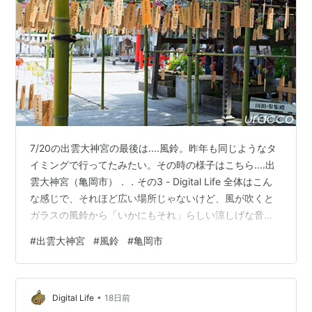
7/20の出雲大神宮の最後は....風鈴。昨年も同じようなタ
イミングで行ってたみたい。その時の様子はこちら....出
雲大神宮（亀岡市）．．その3 - Digital Life 全体はこん
な感じで、それほど広い場所じゃないけど、風が吹くと
ガラスの風鈴から「いかにもそれ」らしい涼しげな音が
する。 風鈴の音は涼しげだけど、境内はやっぱり暑い。
#
出雲大神宮
#
風鈴
#
亀岡市
そんな日なのにけっこう人はいたんでビックリ。危険な
ので長居はせず、境内を一回りした時点で退散。 ランキ
ング参加中写真・カメラ ランキング参加中ガジェット ラ
•
ンキング参加中道の駅 ランキング参加中自動車 ランキン
Digital Life
18日前