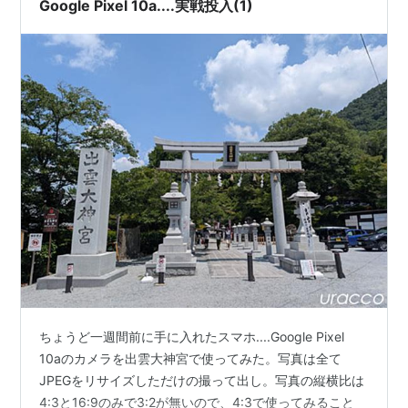
Google Pixel 10a....実戦投入(1)
ちょうど一週間前に手に入れたスマホ....Google Pixel
10aのカメラを出雲大神宮で使ってみた。写真は全て
JPEGをリサイズしただけの撮って出し。写真の縦横比は
4:3と16:9のみで3:2が無いので、4:3で使ってみること