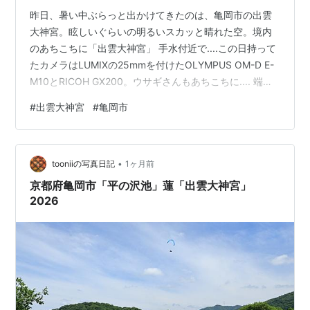
昨日、暑い中ぶらっと出かけてきたのは、亀岡市の出雲
大神宮。眩しいぐらいの明るいスカッと晴れた空。境内
のあちこちに「出雲大神宮」 手水付近で....この日持って
たカメラはLUMIXの25mmを付けたOLYMPUS OM-D E-
M10とRICOH GX200。ウサギさんもあちこちに.... 端正
な形の拝殿.... 拝殿から本殿を.... 本殿の前に毎年置いて
#
出雲大神宮
#
亀岡市
ある干支の絵馬(?)....今年は午年。 あまりの暑さに、お参
りを済ませて少しは涼しいかと、木に覆われている「鎮
守の杜」へ....つづく。 ランキング参加中写真・カメラ ラ
•
ンキング参加中ガジェット ランキング参加中道の駅 ラン
tooniiの写真日記
1ヶ月前
キング参加中自動…
京都府亀岡市「平の沢池」蓮「出雲大神宮」
2026