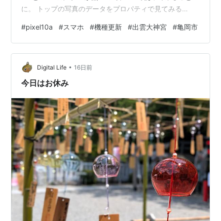
に。 トップの写真のデータをプロパティで見てみる
と....f1.7，1/2363s，ISO29。 こちらは....f1.7，
#
pixel10a
#
スマホ
#
機種更新
#
出雲大神宮
#
亀岡市
1/4831s，ISO24 f1.7，1/2304s，ISO28 木陰の少し暗い
所に移動して....f1.7，1/675s，ISO33 上の写真の画角は
デフォルトの×1で撮ったもので、これを×0.5の超広角で
•
撮ってみたのが下の写真。朝散歩のG…
Digital Life
16日前
今日はお休み