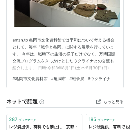
amzn.to 亀岡市文化資料館では平和について考える機会
として、毎年「戦争と亀岡」に関する展示を行っていま
す。 今年は、戦時下の生活の様子だけでなく、万博国際
交流プログラムをきっかけとしたウクライナとの交流も
紹介します。 日時:令和8年8月1日(土)〜8月30日(日) 午
前9時～午後4時30分（休館日月曜日） 場所:亀岡市文化
#
亀岡市文化資料館
#
亀岡市
#
戦争展
#
ウクライナ
資料館ロビー 当館について | 亀岡市文化資料館 公式サイ
ト 亀岡市文化資料館 決定版 日本の戦争遺跡 大月書店
Amazon 呉・江田島・広島戦争遺跡ガイドブック 〈令和
ネットで話題
もっと見る
版〉 作者:奥本剛 潮書房光人新社 Amazon 日本の戦争遺
跡: 保存版ガイド (平凡社新書 2…
287
185
ブックマーク
ブックマーク
レジ袋提供、有料でも禁止に 京都・
レジ袋提供、有料でも