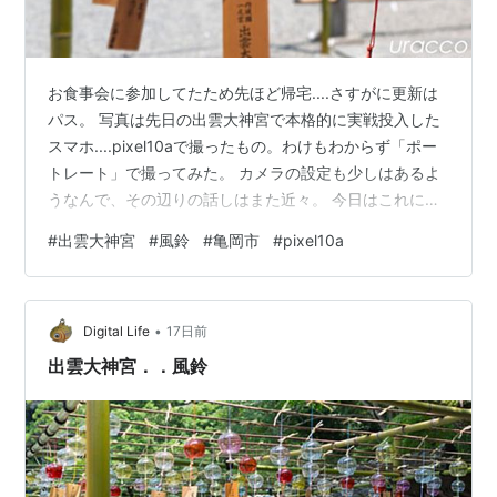
お食事会に参加してたため先ほど帰宅....さすがに更新は
パス。 写真は先日の出雲大神宮で本格的に実戦投入した
スマホ....pixel10aで撮ったもの。わけもわからず「ポー
トレート」で撮ってみた。 カメラの設定も少しはあるよ
うなんで、その辺りの話しはまた近々。 今日はこれに
て....また明日!! ランキング参加中写真・カメラ ランキン
#
出雲大神宮
#
風鈴
#
亀岡市
#
pixel10a
グ参加中ガジェット ランキング参加中道の駅 ランキング
参加中自動車 ランキング参加中gooからきました
•
Digital Life
17日前
出雲大神宮．．風鈴