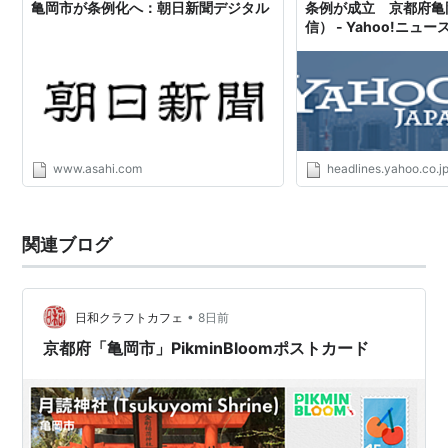
亀岡市が条例化へ：朝日新聞デジタル
条例が成立 京都府亀
信） - Yahoo!ニュー
www.asahi.com
headlines.yahoo.co.j
関連ブログ
•
日和クラフトカフェ
8日前
京都府「亀岡市」PikminBloomポストカード