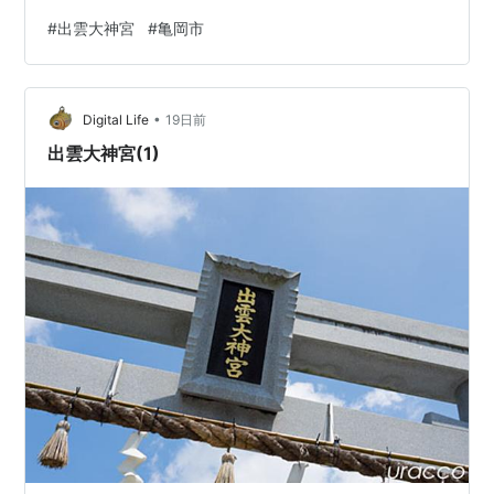
んで....「大きな岩は神々の宿りし神乃磐座（かみのいわ
#
出雲大神宮
#
亀岡市
くら）」 その横には....いつ行ってもうまく撮れない「み
かげの滝」 さらに滝のすぐ横にある「稲荷社」....この辺
り一帯は随分薄暗い。 鎮守の杜はくるっと周回できるよ
•
うだけど、さすがにこの日はパスして逆戻り。駐車場ま
Digital Life
19日前
で戻ってきて、まだ咲いていた…
出雲大神宮(1)