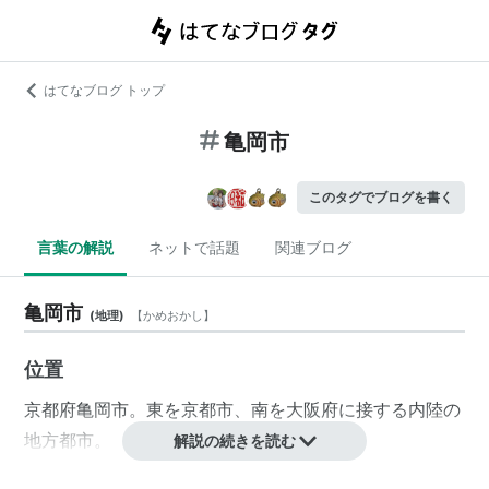
はてなブログ トップ
亀岡市
このタグでブログを書く
言葉の解説
ネットで話題
関連ブログ
亀岡市
(
地理
)
【
かめおかし
】
位置
京都府亀岡市。東を京都市、南を大阪府に接する内陸の
地方都市。
解説の続きを読む