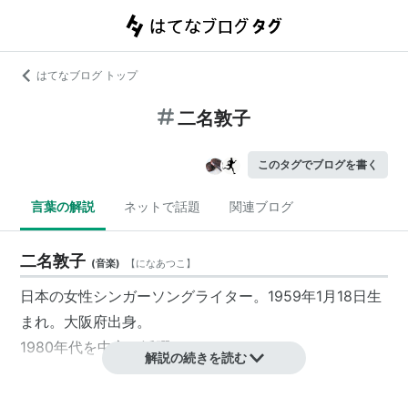
はてなブログ トップ
二名敦子
このタグでブログを書く
言葉の解説
ネットで話題
関連ブログ
二名敦子
(
音楽
)
【
になあつこ
】
日本の女性シンガーソングライター。1959年1月18日生
まれ。大阪府出身。
1980年代を中心に活躍した。
解説の続きを読む