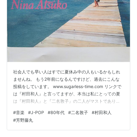
社会人でも早い人はすでに夏休み中の人もいるかもしれ
ませんね。 もう2年前になるんですけど、過去にこんな
投稿をしています。 www.sugarless-time.com リンクで
は『村田和人』と言ってますが、本当は私にとっての夏
は『村田和人』と『二名敦子』の二人がマストであり双
璧。 2年前になぜ『村田和人』を好きとしたかといえば
#
音楽
#
J-POP
#
80年代
#
二名敦子
#
村田和人
世の認知度を考えると『村田和人』＞『二名敦子』かな
#
芳野藤丸
と思って投稿したんですけど、普通に考えたら50歳以下
で二人を知ってる人なんて激レアですし、50歳以上でも