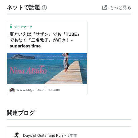
レアなんですよね。 でも『二名敦子』を好きだったとい
ネットで話題
もっと見る
う人はそこそこいます。 だって、ウィキペデイアに名前
があるくらいで…
9
ブックマーク
夏といえば『サザン』でも『TUBE』
でもなく『二名敦子』が好き！ -
sugarless time
www.sugarless-time.com
関連ブログ
•
Days of Guitar and Run
5年前