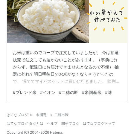
お米は重いのでコープで注文していましたが、 今は抽選
販売で注文しても届かないことがあります。（事前に分
からず、配達日にお届けできませんとなるので不便） 抽
選に外れて明日明後日でお米がなくなりそうだったの
で、 慌ててマイバスケットに買いに行きました。 陳列棚
に最後の一つがありました！ お米の銘柄は「二穂の匠」
#
ブレンド米
#
イオン
#
二穂の匠
#
米国産米
#
味
（にすいのたくみ） 米国産米８割日本産米２割のブレン
ド米でした…
はてなブログ
>
未指定
>
二穂の匠
はてなブログ タグとは
ヘルプ
開発ブログ
はてなブログトップ
Copyright (C) 2001-
2026
Hatena.