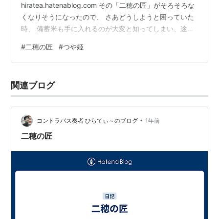
hiratea.hatenablog.com その「二穂の匠」がそろそろな
くなりそうになったので、 さあどうしようと困っていた
時、 備蓄米も手に入れるのが大変と知ってしまい、途方
に暮れていた時、 あるポイントが溜まっていたことを思
#
二穂の匠
#
つや姫
い出したのでした。 よし、そのポイントを利用して、お
米を確保することに成功しました。 使ったポイントは1万
くらいかなあ？ それで、ポイント交換で手に入れたお
関連ブログ
米、 山形の「つや姫」7㎏でした。 www.tuyahime.jp 当
たり前ですが、甘くて美味しい！ これで、来月末までは
大丈…
•
コントラバス奏者 ひらてぃ～のブログ
1年前
二穂の匠