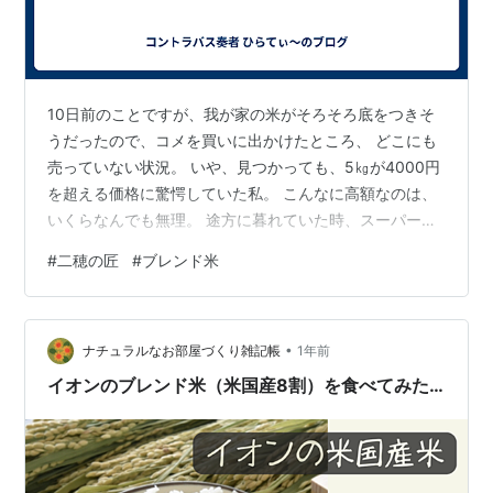
10日前のことですが、我が家の米がそろそろ底をつきそ
うだったので、コメを買いに出かけたところ、 どこにも
売っていない状況。 いや、見つかっても、5㎏が4000円
を超える価格に驚愕していた私。 こんなに高額なのは、
いくらなんでも無理。 途方に暮れていた時、スーパーイ
オンに出向いたら、こんなものがありました。
#
二穂の匠
#
ブレンド米
www.aeon.info アメリカ産米が8割、国産米が2割のブレ
ンド米、4㎏で3002円という価格設定。 私が見つけたス
ーパーイオンでは山積みの状態でした。 味の不安はあり
•
ましたが、ここは安いことを優先して購入。 現在の我が
ナチュラルなお部屋づくり雑記帳
1年前
家の米は、この「二穂の匠」を使用しています。 味です
イオンのブレンド米（米国産8割）を食べてみた…
が、水を少し多…