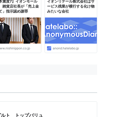
本震度7】イオンモール
イオンリテール株式会社はサ
、雑貨店社長が「売上金
ービス残業が横行する化け物
て」指示認め謝罪
みたいな会社
ww.nishinippon.co.jp
anond.hatelabo.jp
グルト トップバリュ