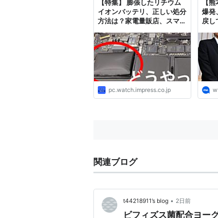
【特集】 膨張したリチウム
【熊
イオンバッテリ、正しい処分
爆発
方法は？家電量販店、スマホ
戻し
キャリア、メーカー、自治体
に聞いてみた
pc.watch.impress.co.jp
w
関連ブログ
•
t44218911’s blog
2日前
ビフィズス菌配合ヨー