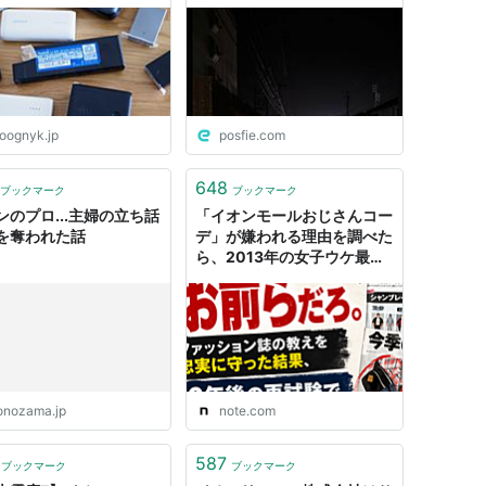
A DOG
「田舎から上京して数ヶ月の
イキリ大学生みたいなことを
言っていて、もはや微笑まし
い」
oognyk.jp
posfie.com
648
ブックマーク
ブックマーク
ンのプロ...主婦の立ち話
「イオンモールおじさんコー
を奪われた話
デ」が嫌われる理由を調べた
ら、2013年の女子ウケ最適
解だった話｜dale
onozama.jp
note.com
587
ブックマーク
ブックマーク