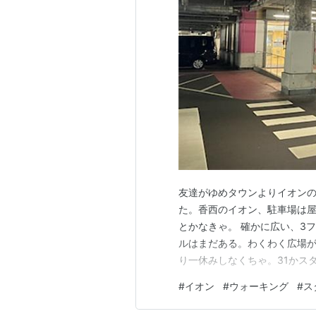
友達がゆめタウンよりイオン
た。香西のイオン、駐車場は
とかなきゃ。 確かに広い、3
ルはまだある。わくわく広場が
り一休みしなくちゃ。31かスタ
コーヒーフラペチーノ。 氷っ
#
イオン
#
ウォーキング
#
ス
きなのだ。 １時間くらい歩い
ちに行ってみよう。