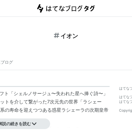
イオン
連ブログ
はてな
ムソフト「シェルノサージュ〜失われた星へ捧ぐ詩〜」
はてな
ットを介して繋がった7次元先の世界「ラシェー
はてな
系の寿命を迎えつつある惑星ラシェーラの次期皇帝
Copyrig
解説の続きを読む
る」等、発売前から話題になっている。