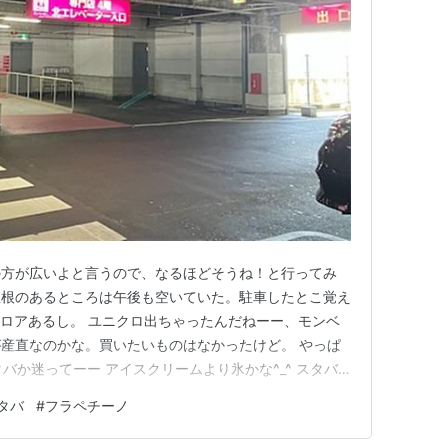
の方が広いよと言うので、なるほどそうね！と行ってみ
屋根のあるところは午後も空いていた。駐車したとこ覚え
フロアあるし。 ユニクロ出ちゃったんだねーー、モンベ
産直なのかな。買いたいものはなかったけど。 やっぱ
バか迷ってーー アイスクリームより氷かな^_^ スタバで
てわけではないけどシャリシャリしてフラペチーノは好
タバ
#
フラペチーノ
て4300歩。 綾川のイオンの方が大きいから今度はあっ