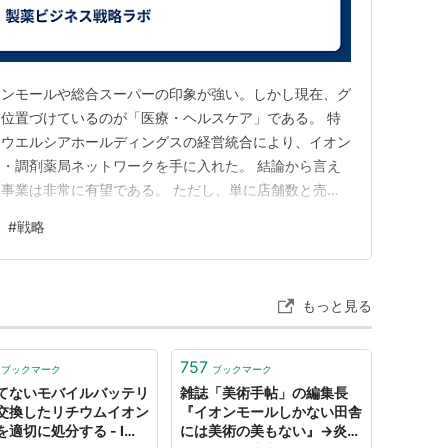
オンモールや総合スーパーの印象が強い。しかし現在、グ
位置づけているのが「医療・ヘルスケア」である。 特
とウエルシアホールディングスの経営統合により、イオン
・調剤薬局ネットワークを手に入れた。 結論から言え
事業は非常に有望である。 ただし、単に店舗数と売上
ない。今後の評価を決めるのは、巨大な店舗網、調剤機
#
戦略
データを統合し、収益性と利用者の健康価値をどこまで高
2026年7月時点の公表資…
もっと見る
757
ブックマーク
ブックマーク
てないモバイルバッテリ
雑誌「美術手帖」の編集長
交換したリチウムイオン
『イオンモールしかない田舎
を適切に処分する - I
には美術の美もない』→炎上