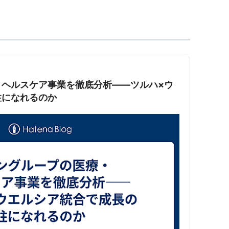
・プリシェール」
しがり屋
き
・ヘルスケア事業を徹底分析――ツルハ×ウ
sn/store/magazine/120412/01/
柱になれるのか
りして電荷をもったもの。基本的に液体中で存在す
るものがいる（プラズマクラスター、ナノイオン、
、陽イオンと陰イオンで塩（えん）の形を取るもの
）。