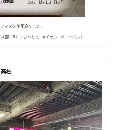
ビフィズス菌配合でした。
ズス菌
#
トップバリュ
#
イオン
#
ヨーグルト
＠高松