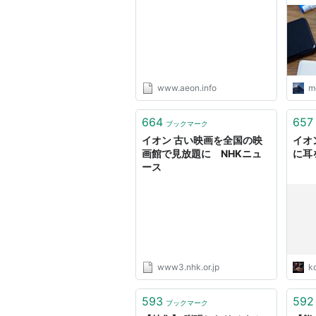
| イオン株式会社
AM 
www.aeon.info
m
664
657
ブックマーク
イオン 古い映画を全国の映
イオ
画館で見放題に NHKニュ
に耳
ース
www3.nhk.or.jp
k
593
592
ブックマーク