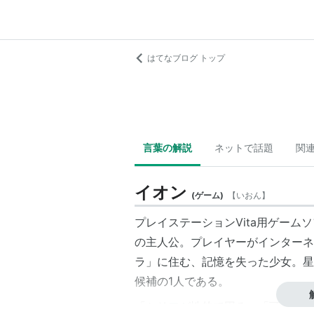
はてなブログ トップ
言葉の解説
ネットで話題
関
イオン
(
ゲーム
)
【
いおん
】
プレイステーションVita用ゲー
の主人公。プレイヤーがインターネ
ラ」に住む、記憶を失った少女。星
候補の1人である。
「セリフが性的で困る」「可愛すぎ