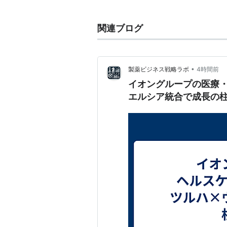
本名は「イオナサル・ククルル
関連ブログ
性格はおっとりしていて恥ずか
真空管を使った電子工作が大好
CV :加隈亜衣
•
製薬ビジネス戦略ラボ
4時間前
http://surge-concerto.jp/ciel/
イオングループの医療
http://www.jp.playstation.com/p
エルシア統合で成長の
イオン
(
サイエンス
)
【
いおん
】
原子
や
分子
が、
電子
を失ったり得た
るが、気体中でも存在すると主張す
マイナスイオンなど）。固体中では
が多い（塩／しお 塩化ナトリウム