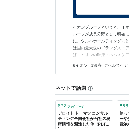
イオングループというと、イ
ループが成長分野として明確に
に、ツルハホールディングス
は国内最大級のドラッグストア
ば、イオンの医療・ヘルスケア
高が大きいだけでは十分では
#
イオン
#
医療
#
ヘルスケア
能、食品販売、アプリ、購買
められるかである。 ※本記事は
ネットで話題
872
856
ブックマーク
デロイト トーマツ コンサル
使っ
ティング合同会社が当社の秘
ーや
密情報を漏洩した件（PDF）
電池