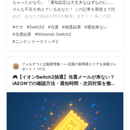
ちゃったかな💦」 「通知設定は大丈夫なはずなのに...」
そんな不安を抱えているあなた！ この記事を最後まで読
めば、あなたの悩みが100％解決します！ ✨ 📝この記事
でわかること ✅ ゲオSwitch2当選発表の正確な時間 ✅ 通
#
ゲオ
#
Switch2
#
当選
#
抽選結果
#
通知来ない
知が来ない時の具体的対処法 ✅ 他店舗の抽選情報も徹底
#
当選結果
#
Nintendo Switch2
比較 ✅ 当選確率を上げる裏ワザも公開 Switch2を手に入
#
ニンテンドースイッチ2
れるチャンスを絶対に逃したくないあなたへ 今すぐ読み
進めてください🔥 (この記事には一部プロモーションが含
まれています。) 👉🔗 今すぐ楽…
フォルテつくば最新情報！— 話題の新商業エリアを深掘りレ
•
ポート
1年前
🎮【イオンSwitch2抽選】当選メールが来ない？
iAEONでの確認方法・通知時間・次回対策を徹底
解説！