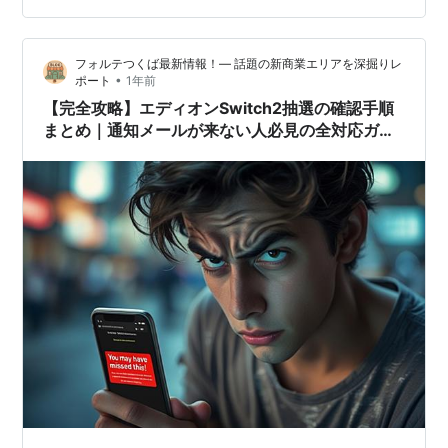
抽選発表：6月1日（日） 📍 確認場所：おもちゃのあおき
アプリ内 + …
フォルテつくば最新情報！— 話題の新商業エリアを深掘りレ
•
ポート
1年前
【完全攻略】エディオンSwitch2抽選の確認手順
まとめ｜通知メールが来ない人必見の全対応ガイ
ド🧾📩