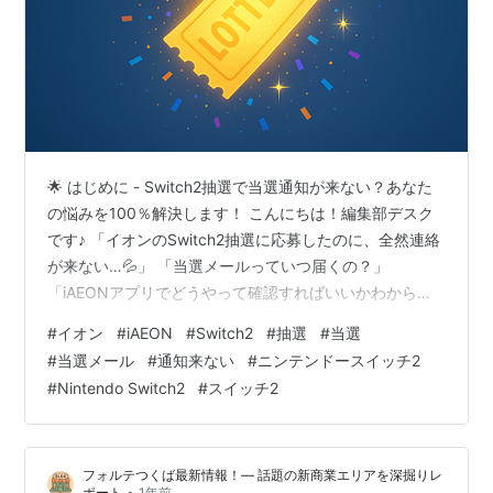
🌟 はじめに - Switch2抽選で当選通知が来ない？あなた
の悩みを100％解決します！ こんにちは！編集部デスク
です♪ 「イオンのSwitch2抽選に応募したのに、全然連絡
が来ない…💦」 「当選メールっていつ届くの？」
「iAEONアプリでどうやって確認すればいいかわからな
い！」 そんな不安や疑問を抱えているあなたへ、心を込
#
イオン
#
iAEON
#
Switch2
#
抽選
#
当選
めてお伝えします🌈✨ 安心してください。この記事を最
#
当選メール
#
通知来ない
#
ニンテンドースイッチ2
後まで読めば、あなたの悩みは100％解決します！ この
#
Nintendo Switch2
#
スイッチ2
記事では、イオン系列（iAEON／イオンスタイル／イオ
ン琉球）のSwitch2抽選について、 ✅ 当選通知の仕組み
と届く時間帯 ✅ 確実な結果確認方法5選 ✅ 通知…
フォルテつくば最新情報！— 話題の新商業エリアを深掘りレ
•
ポート
1年前