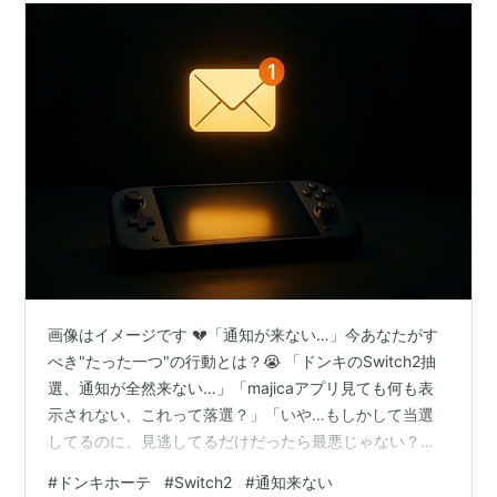
画像はイメージです 💔「通知が来ない…」今あなたがす
べき"たった一つ"の行動とは？😭 「ドンキのSwitch2抽
選、通知が全然来ない…」「majicaアプリ見ても何も表
示されない、これって落選？」「いや…もしかして当選
してるのに、見逃してるだけだったら最悪じゃない？
💦」 そんな不安や焦りを感じているあなた、今すぐこの
#
ドンキホーテ
#
Switch2
#
通知来ない
記事を読んでください！ 実は、通知が来ない理由の多く