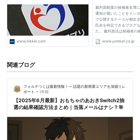
裁判員制度の候補者名簿
通知が届いたことをイン
で公開するケースが相次
氏名を特定できるブログ
た。 裁判員法は候補者の
ことを禁じており、匿名
www.nikkei.com
www.yomiuri.co.jp
問題はないが、個人が特
はないものの、同...
関連ブログ
フォルテつくば最新情報！— 話題の新商業エリアを深掘りレ
•
ポート
1年前
【2025年6月最新】おもちゃのあおきSwitch2抽
選の結果確認方法まとめ｜当落メールはナシ？🎯