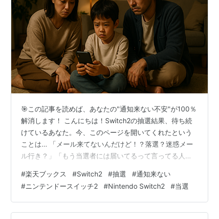
🎯この記事を読めば、あなたの"通知来ない不安"が100％
解消します！ こんにちは！Switch2の抽選結果、待ち続
けているあなた。今、このページを開いてくれたという
ことは… 「メール来てないんだけど！？落選？迷惑メー
ル行き？」「もう当選者には届いてるって言ってる人も
いるし…私だけまだ！？」 そんな“待ちぼうけ状態”でモ
#
楽天ブックス
#
Switch2
#
抽選
#
通知来ない
ヤモヤしていませんか？😢💨 この記事では、楽天ブック
#
ニンテンドースイッチ2
#
Nintendo Switch2
#
当選
スSwitch2抽選（第2回）の✅ 通知が来るタイミング✅ 通
知が来ない時の対処法✅ 当選しても無効になるパターン
まで 🌈すべてわかりやすくまとめました！ しかもただの