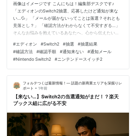
画像はイメージです こんにちは！編集部デスクです♪
「エディオンのSwitch2抽選、応募したけど通知が来な
い…💦」 「メールが届かないってことは落選？それとも
見落とし？」 「確認方法がわからなくて不安すぎる…」
そんなお悩みを抱えているあなたへ、心から伝えたいこ
とがあります🌈✨ 安心してください。 この記事では、エ
#
エディオン
#
Switch2
#
抽選
#
抽選結果
ディオンSwitch2抽選の確認手順について、 ✅ 通知メー
#
確認方法
#
確認手順
#
通知来ない
#
通知メール
ルが来ない原因と対処法 ✅ マイページでの確認方法 ✅
#
Nintendo Switch2
#
ニンテンドースイッチ2
SMSとメール通知の違い ✅ 詐欺メールの見分け方 ぜ〜
んぶ、ひとつ残らずまとめました‼️ 📝この記事を最後ま
で読めば、 「通知が来ないけどどうすればいい？」 「本
フォルテつくば最新情報！— 話題の新商業エリアを深掘りレ
当…
•
ポート
1年前
【来ない…】Switch2の当選通知がまだ！？楽天
ブックス組に広がる不安