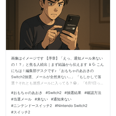
画像はイメージです 【序章】「えっ、通知メール来ない
の！？」と焦る人続出｜まず結論から伝えます 📱💦 こん
にちは！編集部デスクです♪ 「おもちゃのあおきの
Switch2抽選、メールが全然来ない…」 「もしかして落
選？それとも迷惑メールに入ってる？😭」 「6月1日って
今日じゃん！どこで確認すればいいの！？」 そんなあな
#
おもちゃのあおき
#
Switch2
#
抽選結果
#
確認方法
た、深呼吸して落ち着いてください！✨ 🎯 【結論】先に
#
当選メール
#
来ない
#
通知来ない
言います！ おもちゃのあおきは通知メールを送りませ
#
ニンテンドースイッチ2
#
Nintendo Switch2
ん！ そうなんです💦 他の店舗と違って、おもちゃのあお
#
スイッチ2
きではメール通知なし、アプリ通知が本命なんです🎮 📅