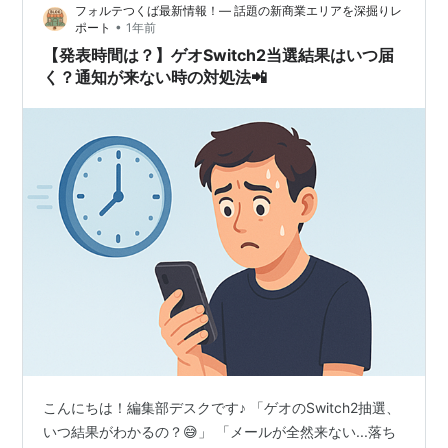
フォルテつくば最新情報！— 話題の新商業エリアを深掘りレ
情報じゃありません。SNSやユーザーのリアルな声、運
•
ポート
1年前
営の公式…
【発表時間は？】ゲオSwitch2当選結果はいつ届
く？通知が来ない時の対処法📲
こんにちは！編集部デスクです♪ 「ゲオのSwitch2抽選、
いつ結果がわかるの？😅」 「メールが全然来ない...落ち