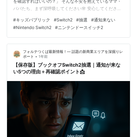
を確認すればいいの？」 そんな不安を抱えているママ・
パパたち、まず深呼吸してください🌸 安心してください
✨ この記事では、キッズリパブリックSwitch2抽選で通
#
キッズパブリック
#
Switch2
#
抽選
#
通知来ない
知が来ない理由と、 見逃しがちな確認ポイントをすべて
#
Nintendo Switch2
#
ニンテンドースイッチ2
公開します！ 📝この記事を最後まで読めば… ✅ 通知が来
ない理由がハッキリわかる！ ✅ 正しい確認方法を100％
マスター！ ✅ 見逃しパターンを完全回避できる！ ✅ も
フォルテつくば最新情報！— 話題の新商業エリアを深掘りレ
し落選でも次にやるべきことが明確に！ お子さんが楽し
•
ポート
1年前
み…
【保存版】ブックオフSwitch2抽選｜通知が来な
い5つの理由＋再確認ポイント📩