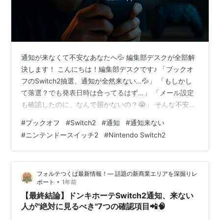
通知が来なくて不安なあなたへ💦 編集部デスクが全部解
決します！ こんにちは！編集部デスクです♪ 「ブックオ
フのSwitch2抽選、通知が全然来ない…💦」 「もしかし
て落選？でも発表日時は合ってるはず…」 「メール設定
も確認したのに、なんで届かないの？😭」 そんな不安で
いっぱいのあなた、大丈夫です✨ この記事を最後まで読
#
プックオフ
#
Switch2
#
通知
#
通知来ない
めば、あなたの悩みは100％解決します！ 📝この記事で
#
ニンテンドースイッチ2
#
Nintendo Switch2
分かること ✅ 通知が来ない5つの理由と対処法 ✅ 今すぐ
できる再確認ポイント ✅ 他店舗の抽選情報もバッチリ網
羅 ✅ 次回抽選に向けた準備も完璧に！ 実は、「通知が来
フォルテつくば最新情報！— 話題の新商業エリアを深掘りレ
ない＝落選」とは限らないんです🌟 むしろ、ちょっとし
•
ポート
1年前
た設定…
【最終結論】ドンキホーテSwitch2通知、来ない
人が"絶対に見るべき"7つの確認項目📲🧠