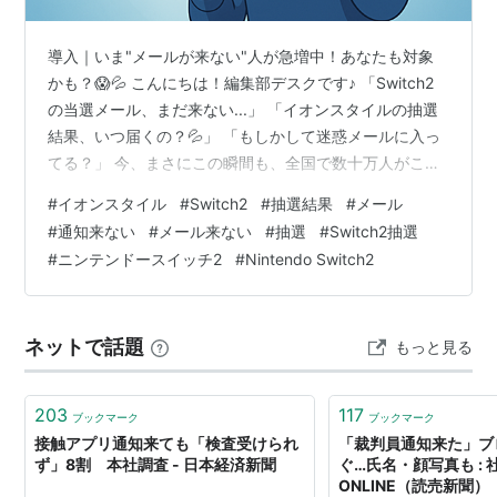
導入｜いま"メールが来ない"人が急増中！あなたも対象
かも？😱💦 こんにちは！編集部デスクです♪ 「Switch2
の当選メール、まだ来ない...」 「イオンスタイルの抽選
結果、いつ届くの？💦」 「もしかして迷惑メールに入っ
てる？」 今、まさにこの瞬間も、全国で数十万人がこん
な不安を抱えています😢 X（旧Twitter）では「Switch2
#
イオンスタイル
#
Switch2
#
抽選結果
#
メール
抽選 通知こない」というキーワードが急上昇中！ 6月4
#
通知来ない
#
メール来ない
#
抽選
#
Switch2抽選
日の当選発表から時間が経っているのに、メールがまだ
#
ニンテンドースイッチ2
#
Nintendo Switch2
届かない人が続出しているんです💔 でも、ちょっと待っ
て！💡 ※メールが来ない理由、実は"5つの落とし穴"があ
るんです この記事では、イオンスタイル第2回Sw…
ネットで話題
もっと見る
203
117
ブックマーク
ブックマーク
接触アプリ通知来ても「検査受けられ
「裁判員通知来た」ブ
ず」8割 本社調査 - 日本経済新聞
ぐ…氏名・顔写真も : 社会
ONLINE（読売新聞）