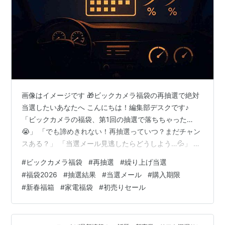
画像はイメージです 🎁ビックカメラ福袋の再抽選で絶対
当選したいあなたへ こんにちは！編集部デスクです♪
「ビックカメラの福袋、第1回の抽選で落ちちゃった…
😭」 「でも諦めきれない！再抽選っていつ？まだチャン
スある？」 「当選メール見逃したらどうしよう…💦」 そ
んな不安を抱えているあなた！ 安心してください✨ 編集
#
ビックカメラ福袋
#
再抽選
#
繰り上げ当選
部デスクが断言します！ **第1回で落ちても、まだ全然チ
#
福袋2026
#
抽選結果
#
当選メール
#
購入期限
ャンスはあります！！**🔥 なぜなら、ビックカメラの福
#
新春福箱
#
家電福袋
#
初売りセール
袋には**繰り上げ当選（再抽選）**という救済システム
があるからです💪 しかも、例年2回も実施されているん
です！ つまり、あなたにはまだ最低でも2回のチャンス