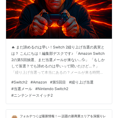
🔥 まだ諦めるのは早い！Switch 2繰り上げ当選の真実と
は？ こんにちは！編集部デスクです♪ 「Amazon Switch
2の第5回抽選、まだ当選メールが来ない…💦」 「もしか
して落選？でも諦めるのは早いって聞いたけど…？」
「繰り上げ当選って本当にあるの？メールが来る時間帯
とかパターンってある？」 そんな不安と期待で胸がドキ
#
Switch2
#
Amazon
#
第5回目
#
繰り上げ当選
ドキしているあなたへ、編集部デスクから心を込めてお
#
当選メール
#
Nintendo Switch2
伝えします🌈✨ まだ諦めるのは早すぎます！ 実は、
#
ニンテンドースイッチ2
Amazon Switch 2の抽選には「隠れた法則」があって、
第5回目の今回も含めて繰り上げ当選のメールが段階的に
送信されることが判明しているんです😲 この記事では…
フォルテつくば最新情報！— 話題の新商業エリアを深掘りレ