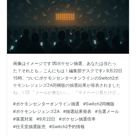
画像はイメージです 💌ポケセン抽選、あなたは当たっ
た？それとも… こんにちは！編集部デスクです♪ 9月22日
15時、ついにポケモンセンターオンラインのSwitch2ポ
ケモンレジェンズZA同梱版の抽選結果が発表されました
ね…！💥 「メールが来ない…」 「マイページ見たけど、
これって当選？落選？」 「当たったけど、次に何すれば
#
ポケモンセンターオンライン抽選
#
Switch2同梱版
いいの？💦」 そんな不安な気持ち、すっごくわかります
#
ポケモンレジェンズZA
#
抽選結果発表
#
当選メール
😭 私も過去に何度も抽選に応募して、ドキドキしながら
#
落選対策
#
9月22日
#
ポケセン抽選倍率
メールを待った経験があるんです。 でも安心してくださ
#
任天堂抽選販売
#
Switch2予約情報
い✨ この記事を最後まで読めば、あなたの疑問や不安は