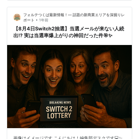
100％解決します！ 当選した人が今すぐやるべきこと、
落選した人の次…
フォルテつくば最新情報！— 話題の新商業エリアを深掘りレ
•
ポート
1年前
【8月4日Switch2抽選】当選メールが来ない人続
出!? 実は当選率爆上がりの神回だった件🎯✨
画像はイメージです こんにちは！編集部デスクです💻✨