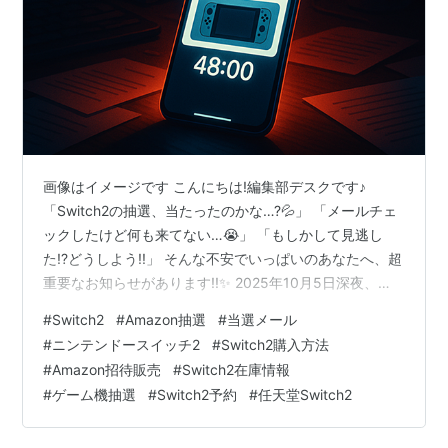
画像はイメージです こんにちは!編集部デスクです♪
「Switch2の抽選、当たったのかな…?💦」 「メールチェ
ックしたけど何も来てない…😭」 「もしかして見逃し
た!?どうしよう!!」 そんな不安でいっぱいのあなたへ、超
重要なお知らせがあります!!✨ 2025年10月5日深夜、
AmazonからSwitch2の当選メールが大量配信されました
#
Switch2
#
Amazon抽選
#
当選メール
🔥 SNS上では「届いた!」「48時間以内に購入しなき
#
ニンテンドースイッチ2
#
Switch2購入方法
ゃ!」という喜びの声が続々!!💕 でも一方で「まだ来な
#
Amazon招待販売
#
Switch2在庫情報
い…」「どこを確認すればいいの?」という不安の声もた
#
ゲーム機抽選
#
Switch2予約
#
任天堂Switch2
くさん寄せられています😢 この記事では、Amazon
Switch2抽選販売の当選メールについて、確…