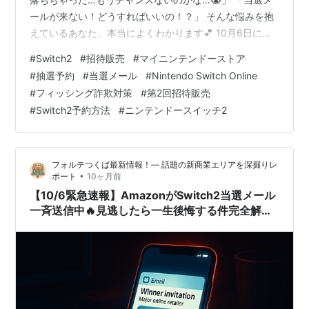
ールが来ない！どうすればいいの！？」 そんな悩みを抱
えているあなた、本当によくわかります💕 10月6日に第1
回招待販売の当選メール配信が始まりましたが、正直
#
Switch2
#
招待販売
#
マイニンテンドーストア
「メールが来ない」「どこを見ればいいかわからない」
#
抽選予約
#
当選メール
#
Nintendo Switch Online
って声がめちゃくちゃ多いんですよね💦 でも安心してく
#
フィッシング詐欺対策
#
第2回招待販売
ださい✨ この記事を最後まで読めば、あなたの不安は
#
Switch2予約方法
#
ニンテンドースイッチ2
100％解決します！🔥 📝この記事でわかること ✅ 第1回
招待販売の当選メール配信時間と傾向 ✅ 次回第2回招待
販売の予想時期…
フォルテつくば最新情報！— 話題の新商業エリアを深掘りレ
•
ポート
10ヶ月前
【10/6緊急速報】AmazonがSwitch2当選メール
一斉送信中🔥見逃したら一生後悔する件完全解説
🎮