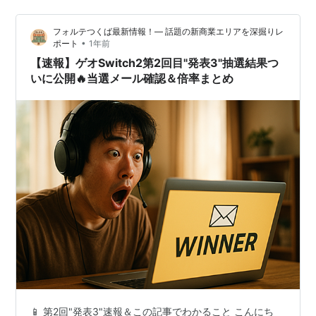
フォルテつくば最新情報！— 話題の新商業エリアを深掘りレ
•
ポート
1年前
【速報】ゲオSwitch2第2回目"発表3"抽選結果つ
いに公開🔥当選メール確認＆倍率まとめ
📱 第2回"発表3"速報＆この記事でわかること こんにち