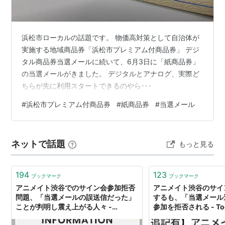
浜松市ローカルの話題です。 物価高対策として自治体が
実施する地域商品券「浜松市プレミアム付商品券」 デジ
タル商品券当選メールに続いて、6月3日に「紙商品券」
の当選メールがきました。 デジタルとアナログ、実際ど
ちらが先に利用スタートできるのやら･･･
#
浜松市プレミアム付商品券
#
紙商品券
#
当選メール
ネットで話題
もっと見る
194
123
ブックマーク
ブックマーク
アニメイト渋谷でのサイン会参加拒否
アニメイト渋谷のサイ
問題、「当選メールの誤送信だった」
するも、「当選メール
ことが判明し震え上がる人々 -
参加を拒否される - Tog
Togetter