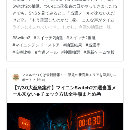
Switch2の抽選、ついに当落発表の日がやってきましたね
🎉でも、SNSを見てみると… 「当選メールが来ないんだ
けど!?」「もう落選したのかな…😭」 こんな声がタイム
ラインにあふれています。 しかし、今回の抽選は一味違
いました。なんと、当選率が爆上がりした“神回” だった
#
Switch2
#
スイッチ2抽選
#
スイッチ2当選
のです🎯🔥 この記事では、 当選メールが来ないときの確
#
マイニンテンドーストア
#
抽選結果
#
当選率
認方法 当選率が急上昇した理由 過去の抽選との倍率比較
#
倍率比較
#
当選メール
#
神回抽選
#
最新ゲーム情報
次回以降の当選率を上げるコツ をわかりやすく解説しま
す！ 💡この記事を最後まで読めば、「自分は当選してい
るのか？」「次はどうやったら当たりやすくなるの
フォルテつくば最新情報！— 話題の新商業エリアを深掘りレ
か？」が100…
•
ポート
1年前
【7/30大至急案件】マイニンSwitch2抽選当選メ
ール来ない🔥チェック方法全手順まとめ🎮