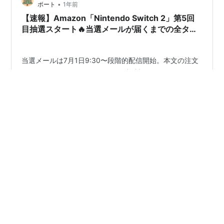
•
ポート
1年前
【速報】Amazon「Nintendo Switch 2」第5回
目抽選スタート🔥当選メールが届くまでの全タイ
ムライン🎮
当選メールは7月1日9:30〜段階的配信開始。本文の注文
リンクはメッセージセンターにも複製されています。 こ
んにちは！編集部デスクです♪ 「第5回抽選のメール、い
つ届くの？😰」 「もう送信中って表示が出てるけど、こ
れって当選？落選？💦」 「フィッシング詐欺も怖いし、