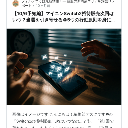
フォルテつくば最新情報！— 話題の新商業エリアを深掘りレ
が残っているという…
•
ポート
10ヶ月前
【10/6予知編】マイニンSwitch2招待販売次回は
いつ？当選を引き寄せる🧲5つの行動原則を身に
纏え🔥
画像はイメージです こんにちは！編集部デスクです🎮✨
「Switch2の招待販売、次はいつなの…？💦」 「第1回で
落ちちゃった…もうチャンスないのかな…😭」 「当選メ