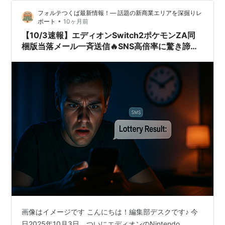
フォルテつくば最新情報！— 話題の新商業エリアを深掘りレ
•
ポート
10ヶ月前
【10/3速報】エディオンSwitch2ポケモンZA同
梱版当落メール一斉送信🔥SNS高倍率に驚き諦め
の声満載🎮
画像はイメージです こんにちは！編集部デスクです♪ 今
日2025年10月3日、ついにエディオンのNintendo