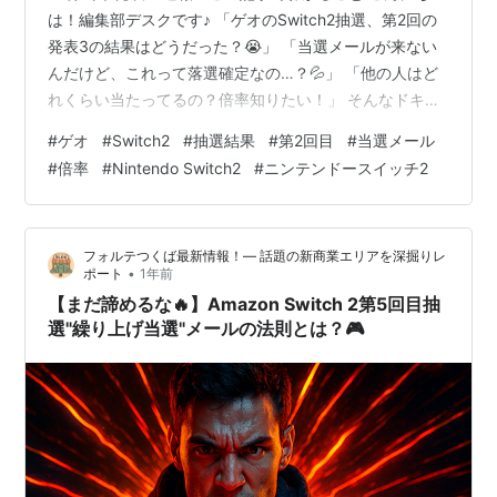
は！編集部デスクです♪ 「ゲオのSwitch2抽選、第2回の
発表3の結果はどうだった？😭」 「当選メールが来ない
んだけど、これって落選確定なの…？💦」 「他の人はど
れくらい当たってるの？倍率知りたい！」 そんなドキド
キしながら結果を待ってるあなた！本当にお疲れさまで
#
ゲオ
#
Switch2
#
抽選結果
#
第2回目
#
当選メール
す🙌✨ Switch2の抽選戦争、もう何ヶ月も続いてますよ
#
倍率
#
Nintendo Switch2
#
ニンテンドースイッチ2
ね💨特にゲオの第2回抽選は3回に分けて発表される特殊
形式で、「発表3」を最後の望みにしてた人も多いは
ず…！ でも大丈夫🌈この記事を読めば、発表3の全容が丸
フォルテつくば最新情報！— 話題の新商業エリアを深掘りレ
わかりです！ 🎯この記事を最後まで読めば100％解決す
•
ポート
1年前
る悩み： ✅…
【まだ諦めるな🔥】Amazon Switch 2第5回目抽
選"繰り上げ当選"メールの法則とは？🎮