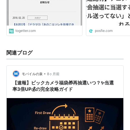
togetter.com
posfie.com
関連ブログ
•
モバイルの泉
8ヶ月前
【速報】ビックカメラ福袋🎁再抽選いつ？✨当選
率3倍UP💰の完全攻略ガイド