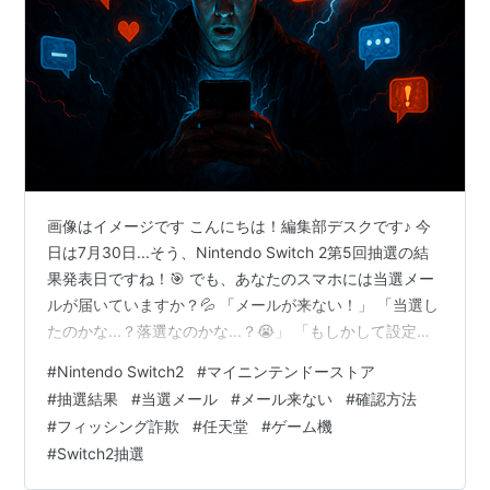
画像はイメージです こんにちは！編集部デスクです♪ 今
日は7月30日...そう、Nintendo Switch 2第5回抽選の結
果発表日ですね！🎯 でも、あなたのスマホには当選メー
ルが届いていますか？💦 「メールが来ない！」 「当選し
たのかな...？落選なのかな...？😭」 「もしかして設定が
おかしい？💔」 そんな不安でドキドキしているあなた、
#
Nintendo Switch2
#
マイニンテンドーストア
安心してください✨ この記事を最後まで読めば、あなた
#
抽選結果
#
当選メール
#
メール来ない
#
確認方法
の悩みは100％解決します！🌟 📝この記事でわかるこ
#
フィッシング詐欺
#
任天堂
#
ゲーム機
と： ✅ 当選メールが来ない本当の理由 ✅ 公式の正しい
#
Switch2抽選
確認方法（3つの方法） ✅ フィッシング詐欺メールの見
分け方 ✅ 第5回抽選の特殊条件と対策 …