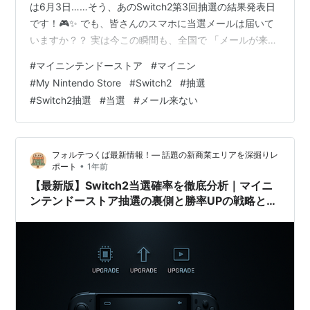
は6月3日……そう、あのSwitch2第3回抽選の結果発表日
です！🎮✨ でも、皆さんのスマホに当選メールは届いて
いますか？？ 実は今この瞬間も、全国で 「メールが来な
い！💦」 「当選したのかな…？落選したのかな…？😭」
#
マイニンテンドーストア
#
マイニン
「もしかしてメールの設定がおかしい？💔」 そんな不安
#
My Nintendo Store
#
Switch2
#
抽選
でいっぱいな人が、めちゃくちゃ多いんです！ 安心して
#
Switch2抽選
#
当選
#
メール来ない
ください✨ この記事を最後まで読めば、あなたの悩みは
100％解決します！ 📝この記事でわかること： ✅ 当選メ
ールが来ない本当の理由 ✅ 公式の正しい確認方法（3…
フォルテつくば最新情報！— 話題の新商業エリアを深掘りレ
•
ポート
1年前
【最新版】Switch2当選確率を徹底分析｜マイニ
ンテンドーストア抽選の裏側と勝率UPの戦略と
は？