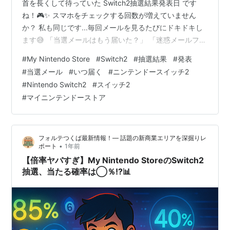
首を長くして待っていた Switch2抽選結果発表日 です
ね！🎮✨ スマホをチェックする回数が増えていません
か？ 私も同じです...毎回メールを見るたびにドキドキし
ます😅 「当選メールはもう届いた？」 「迷惑メールフォ
ルダに入ってない？」 「結果はいつ発表されるの？」 そ
#
My Nintendo Store
#
Switch2
#
抽選結果
#
発表
んなあなたのために、今回は Switch2抽選結果と当選メ
#
当選メール
#
いつ届く
#
ニンテンドースイッチ2
ール について、最新情報を徹底解説します！📱 この記事
#
Nintendo Switch2
#
スイッチ2
を最後まで読めば、抽選結果のすべてがわかり、あなた
#
マイニンテンドーストア
の不安も解消されるはず！✨ (この記事には一部プロモー
ションが含まれています。) 👉🔗 今すぐ楽天でSwitch…
フォルテつくば最新情報！— 話題の新商業エリアを深掘りレ
•
ポート
1年前
【倍率ヤバすぎ】My Nintendo StoreのSwitch2
抽選、当たる確率は◯％!?📊