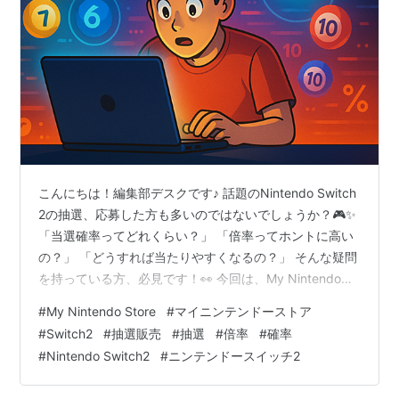
こんにちは！編集部デスクです♪ 話題のNintendo Switch
2の抽選、応募した方も多いのではないでしょうか？🎮✨
「当選確率ってどれくらい？」 「倍率ってホントに高い
の？」 「どうすれば当たりやすくなるの？」 そんな疑問
を持っている方、必見です！👀 今回は、My Nintendo
Store(マイニンテンドーストア)のSwitch 2抽選につい
#
My Nintendo Store
#
マイニンテンドーストア
て、当選確率と倍率を徹底解説していきます！🔍 実際の
#
Switch2
#
抽選販売
#
抽選
#
倍率
#
確率
データや体験談を集めて、あなたの疑問にバッチリお答
#
Nintendo Switch2
#
ニンテンドースイッチ2
えします💯 もう「当たる気がしない...」なんて諦めなく
ていいんです！この記事を読めば対策もバッチリ👍 📝こ