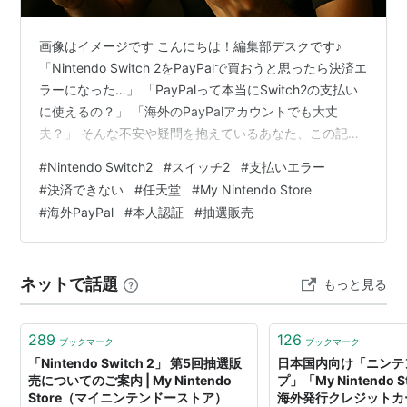
画像はイメージです こんにちは！編集部デスクです♪
「Nintendo Switch 2をPayPalで買おうと思ったら決済エ
ラーになった…」 「PayPalって本当にSwitch2の支払い
に使えるの？」 「海外のPayPalアカウントでも大丈
夫？」 そんな不安や疑問を抱えているあなた、この記事
を最後まで読めばPayPalでSwitch2を安全に購入する方
#
Nintendo Switch2
#
スイッチ2
#
支払いエラー
法が100％わかります！✨ 実は、PayPalでSwitch2を購
#
決済できない
#
任天堂
#
My Nintendo Store
入する際には6つの大きな落とし穴があるんです💦 知ら
#
海外PayPal
#
本人認証
#
抽選販売
ずに進めると決済エラーで購入チャンスを逃したり、最
悪の場合は偽物を掴まされる可能性も…😱 でも安心して
ください！ この記事で…
ネットで話題
もっと見る
289
126
ブックマーク
ブックマーク
「Nintendo Switch 2」 第5回抽選販
日本国内向け「ニンテ
売についてのご案内 | My Nintendo
プ」「My Nintendo
Store（マイニンテンドーストア）
海外発行クレジットカ