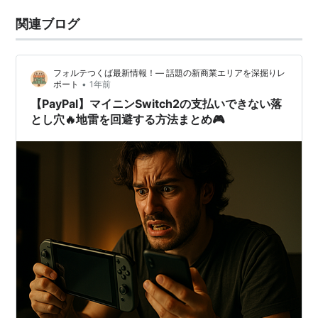
関連ブログ
フォルテつくば最新情報！— 話題の新商業エリアを深掘りレ
•
ポート
1年前
【PayPal】マイニンSwitch2の支払いできない落
とし穴🔥地雷を回避する方法まとめ🎮