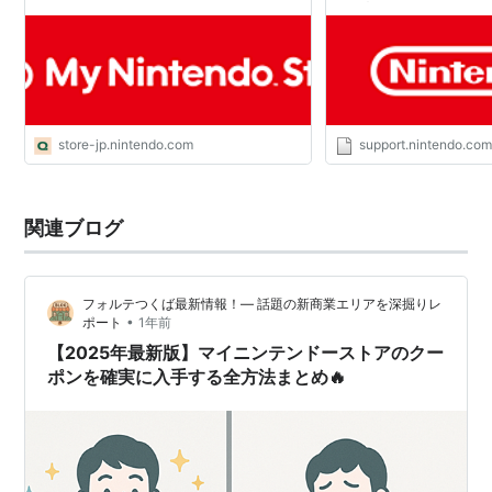
で開設されたPayPa
扱い終了について｜お
せ｜任天堂サポート
store-jp.nintendo.com
support.nintendo.co
関連ブログ
フォルテつくば最新情報！— 話題の新商業エリアを深掘りレ
•
ポート
1年前
【2025年最新版】マイニンテンドーストアのクー
ポンを確実に入手する全方法まとめ🔥