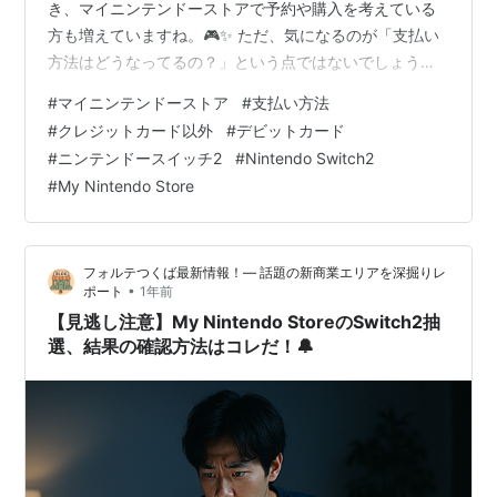
き、マイニンテンドーストアで予約や購入を考えている
方も増えていますね。🎮✨ ただ、気になるのが「支払い
方法はどうなってるの？」という点ではないでしょう
か？ 「クレジットカードを持っていないけど購入でき
#
マイニンテンドーストア
#
支払い方法
る？」 「マイニンテンドーストアではPayPalやプリペイ
#
クレジットカード以外
#
デビットカード
ドカードは使えるの？」 「クレカなしでもSwitch 2を予
#
ニンテンドースイッチ2
#
Nintendo Switch2
約できる方法があるって本当？」 そんな疑問や不安を抱
#
My Nintendo Store
えている方のために、この記事ではマイニンテンドース
トアの支払い方法を徹底的に解説します！ この記事を最
後まで読めば…
フォルテつくば最新情報！— 話題の新商業エリアを深掘りレ
•
ポート
1年前
【見逃し注意】My Nintendo StoreのSwitch2抽
選、結果の確認方法はコレだ！🔔