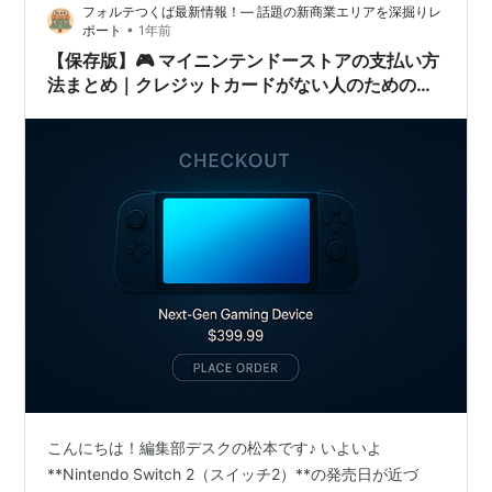
フォルテつくば最新情報！— 話題の新商業エリアを深掘りレ
•
ポート
1年前
【保存版】🎮 マイニンテンドーストアの支払い方
法まとめ｜クレジットカードがない人のための選
択肢とは？
こんにちは！編集部デスクの松本です♪ いよいよ
**Nintendo Switch 2（スイッチ2）**の発売日が近づ