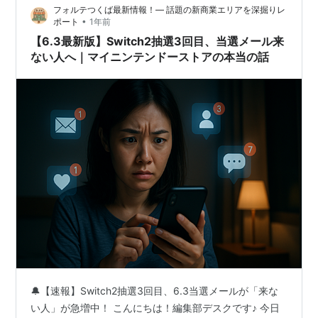
フォルテつくば最新情報！— 話題の新商業エリアを深掘りレ
て、 ✅ 公式ルートから隠れたキャンペーンまで ✅
•
ポート
1年前
LINE・メルマガ・アプリ限定…
【6.3最新版】Switch2抽選3回目、当選メール来
ない人へ｜マイニンテンドーストアの本当の話
🔔【速報】Switch2抽選3回目、6.3当選メールが「来な
い人」が急増中！ こんにちは！編集部デスクです♪ 今日