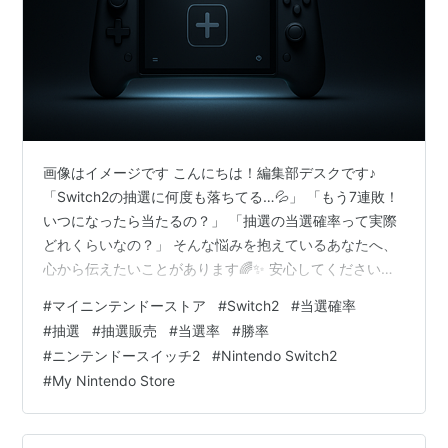
画像はイメージです こんにちは！編集部デスクです♪
「Switch2の抽選に何度も落ちてる…💦」 「もう7連敗！
いつになったら当たるの？」 「抽選の当選確率って実際
どれくらいなの？」 そんな悩みを抱えているあなたへ、
心から伝えたいことがあります🌈✨ 安心してください！
この記事では、Nintendo Switch 2のマイニンテンドース
#
マイニンテンドーストア
#
Switch2
#
当選確率
トア抽選について、 ✅ リアルな当選確率データ ✅ 応募
#
抽選
#
抽選販売
#
当選率
#
勝率
総数の徹底分析 ✅ AI予測による倍率シミュレーション ✅
#
ニンテンドースイッチ2
#
Nintendo Switch2
当選確率を上げる秘策 ぜ〜んぶ、ひとつ残らずまとめま
#
My Nintendo Store
した‼️ 📝この記事を最後まで読めば、 「Switch2の抽選
ってどれくらい厳しいの？」 「ど…