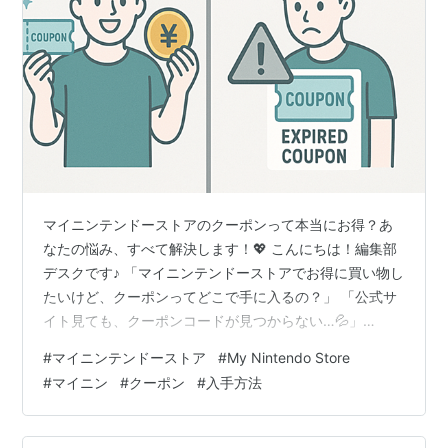
マイニンテンドーストアのクーポンって本当にお得？あ
なたの悩み、すべて解決します！💖 こんにちは！編集部
デスクです♪ 「マイニンテンドーストアでお得に買い物し
たいけど、クーポンってどこで手に入るの？」 「公式サ
イト見ても、クーポンコードが見つからない…💦」
「SNSで見かけるクーポン情報、本物か偽物かわからな
#
マイニンテンドーストア
#
My Nintendo Store
くて不安…」 そんなお悩みを抱えているあなたへ、編集
#
マイニン
#
クーポン
#
入手方法
部デスクが心を込めてお答えします✨ 実は、マイニンテ
ンドーストアのクーポンには知られざる入手ルートがた
くさんあるんです！😱 この記事では、2025年最新版とし