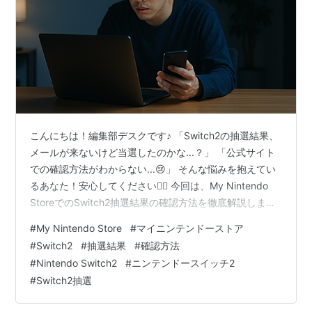
こんにちは！編集部デスクです♪ 「Switch2の抽選結果、
メールが来ないけど当選したのかな...？」 「公式サイト
での確認方法がわからない...😢」 そんな悩みを抱えてい
るあなた！安心してください🙆‍♀️ 今回は、My Nintendo
StoreでのSwitch2抽選結果の確認方法を徹底解説しま
す！ メールが来ない場合でも、マイページで確認する方
#
My Nintendo Store
#
マイニンテンドーストア
法から、よくある質問まで、全部まとめました💪 📱この
#
Switch2
#
抽選結果
#
確認方法
記事を最後まで読めば... ✅ 抽選結果をすぐに確認できる
#
Nintendo Switch2
#
ニンテンドースイッチ2
3つの方法 ✅ 当選後の手続きの流れと期限 ✅ 落選した場
#
Switch2抽選
合の次回チャンス情報 ...すべてがわかりますよ！ さら
に、「次の抽選はいつから…