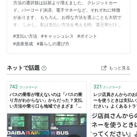
方法の選択肢は以前より増えました。 クレジットカー
ド、バーコード決済、電子マネーなど、それぞれに特徴
があります。 もちろん、お得な方法を選ぶことも大切で
す。 しかし、私は支払い方法を考える時、還元率だけで
はなく、 「自分が無理なく続けられる仕組みか」 という
#
支払い方法
#
キャッシュレス
#
ポイント
ことも大切にしています。 この記事では、私が支払い方
#
資産形成
#
暮らしの選び方
法を選ぶ時に考えていることを整理します。 ▶節約・消
費・浪費・投資の違いは？｜お金の使い方をどう考え
る？私の価値観 支払い方法が増えた時代 以前は、現金か
ネットで話題
もっと見る
クレジットカードくらいしか選択肢がありませんでし
た。 しかし現在では、 クレジットカ…
742
321
ブックマーク
ブックマーク
バスの乗客が増えないのは「バスの乗
レジ店員さんからのお
り方がわからない」からだった？支払
ーを使うときは支払い
い方法や乗り口も地域でさまざま「わ
ださい』よくあるトラ
からないから歩いてる」
な伝え方