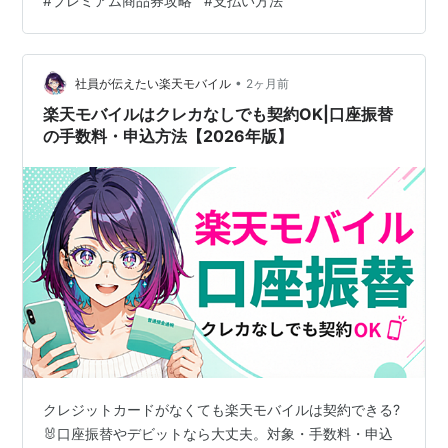
#
プレミアム商品券攻略
#
支払い方法
を心待ちにしていたので、早速手続きを済ませるべく中
身を確認していきましょう。 ハガキを開いて左上にQRバ
ーコードをスマホで読み取れば 案内には「スマホでQRコ
ードを読み取って手続き…
•
社員が伝えたい楽天モバイル
2ヶ月前
楽天モバイルはクレカなしでも契約OK|口座振替
の手数料・申込方法【2026年版】
クレジットカードがなくても楽天モバイルは契約できる?
🐰口座振替やデビットなら大丈夫。対象・手数料・申込