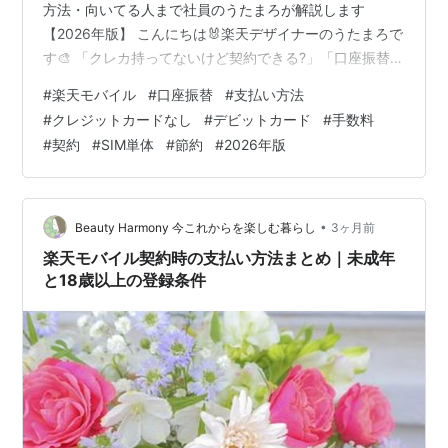
方法・向いてる人まで社員のうたまろが解説します
【2026年版】 こんにちは🐰楽天デザイナーのうたまろで
す🎨 「クレカ持ってないけど契約できる?」「口座振替っ
て使える?」「手数料かかるの?」 って気になりますよね
#
楽天モバイル
#
口座振替
#
支払い方法
💭 クレジットカードがないとスマホ契約をあきらめてし
#
クレジットカードなし
#
デビットカード
#
手数料
まう方もいますが──楽天モバイルは口座振替でも契約で
#
契約
#
SIM単体
#
節約
#
2026年版
きます🐰 社員のうたまろがポイントを正直にまとめまし
た。 👉 14,000ptもらえる申込ページへ 💳 クレカなしで
も契約できる 楽天モバイルの月額料金の支払いはクレジ
ットカードだけじ…
•
Beauty Harmony 今これからを楽しむ暮らし
3ヶ月前
楽天モバイル契約時の支払い方法まとめ｜未成年
と18歳以上の登録条件