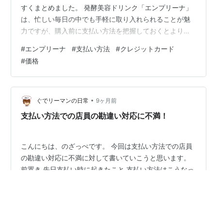
すくまとめました。 発酵美容ドリンク「エンプリーナ」
は、忙しい毎日の中でも手軽に取り入れられることが魅
力ですが、購入前に支払い方法を把握しておくとより安
心です。 この記事では、公式情報をもとに、選べる支払
#
エンプリーナ
#
支払い方法
#
クレジットカード
い方法や手数料の有無、事前に確認しておきたいポイン
#
価格
トまで丁寧に解説していきます。 エンプリーナの支払い
方法の基本情報 発酵美容ドリンク「エンプリーナ」を購
入する前に、支払い方法を事前に確認しておくことは安
心して注文するために非常に重要です。公式サイトで
•
ぐでリーマンの日常
9ヶ月前
は、利用者のライフスタイルや購入スタイルに…
支払い方法での店員の勘違い対応に不満！
こんにちは、のざっぺです。 今回は支払い方法での店員
の勘違い対応に不満に対して書いていこうと思います。
前置き 先日支払い時に起きたこと 支払い方法はこうなっ
てほしい まとめ 前置き 私はよくイオン系のお店を利用
しています。利用しているカードはイオンカード
（WAON一体型）です。このカードはクレジットカード
#
支払い方法
#
イオンカード(WAON一体型)
かWAONでの支払いができます。私はWAONにオートチ