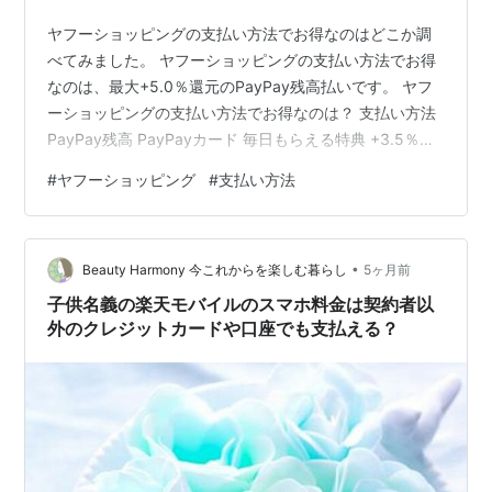
ヤフーショッピングの支払い方法でお得なのはどこか調
べてみました。 ヤフーショッピングの支払い方法でお得
なのは、最大+5.0％還元のPayPay残高払いです。 ヤフ
ーショッピングの支払い方法でお得なのは？ 支払い方法
PayPay残高 PayPayカード 毎日もらえる特典 +3.5％
+3.0％ 支払い方法特典 +0.5％ +1.0％ ストアポイント
#
ヤフーショッピング
#
支払い方法
+1.0％ +1.0％ 計 +5.0％ +5.0％ ポイントサイト +1.0％
+1.0％ 計 +6.0％ +6.0％ ヤフーショッピングの支払い方
法でお得なのはどこか調査した結果は上記のとおりで
•
す。 ヤフーショッピングの支払い方法でお得なのは、
Beauty Harmony 今これからを楽しむ暮らし
5ヶ月前
最…
子供名義の楽天モバイルのスマホ料金は契約者以
外のクレジットカードや口座でも支払える？