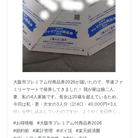
大阪市プレミアム付商品券2026が届いたので、早速ファ
ミリーマートで発券してきました！ 我が家は娘二人、
妻、私の4人家族です。長女は20歳を超えているため、
今回は私・妻・次女の3人分（計4口・40,000円×3人
分）を申し込みしていたのですが、ようやく先日申し込
んでいた「大阪市プレミアム付商品券2026」のご購入案
#
お得情報
#
大阪市プレミアム付商品券2026
内が届きました！ 当選を心待ちにしていたので、早速手
#
節約術
#
家計管理
#
ポイ活
#
楽天経済圏
続きを済ませるべく中身を確認していきましょう。 当選