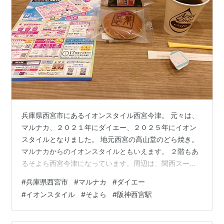
兵庫県西宮市にあるイオンスタイル西宮今津。 元々は、
マルナカ、２０２１年にダイエー、２０２５年にイオン
スタイルとなりました。 地元西宮の高山堂のどら焼き。
マルナカからのイオンスタイルともいえます。 ２階もあ
るそよら西宮今津になっています。周辺は、関西スーパ
ーや、コープに、マンドゥなどスーパーが集中している
#
兵庫県西宮市
#
マルナカ
#
ダイエー
場所にあります。 最寄駅は、阪神西宮駅。距離は今津で
#
イオンスタイル
#
そよら
#
阪神西宮駅
すが、バスでくるなら、西宮駅がいいかと思います。プ
ロ野球阪神といえば、昨年、セリーグ優勝という時代で
した。最近は、昭和の時代では考えられなかったことか