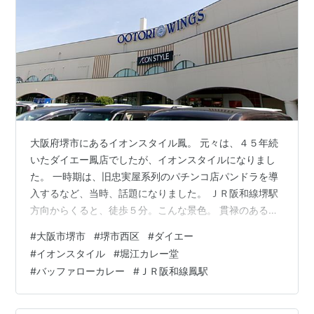
大阪府堺市にあるイオンスタイル鳳。 元々は、４５年続
いたダイエー鳳店でしたが、イオンスタイルになりまし
た。 一時期は、旧忠実屋系列のパチンコ店パンドラを導
入するなど、当時、話題になりました。 ＪＲ阪和線堺駅
方向からくると、徒歩５分。こんな景色。 貫禄のあるマ
ーク。 本格手作り欧風カレーの店カレー堂。 よくみる
#
大阪市堺市
#
堺市西区
#
ダイエー
と、堀江カレー堂とあります。堀江、難波、本町、そし
#
イオンスタイル
#
堀江カレー堂
て鳳にあります。 バッファローカレーが名物のようで
#
バッファローカレー
#
ＪＲ阪和線鳳駅
す。コロッケカレーにしました。盛り付け方がなんとな
く、関西風か。 鳳の位置関係。大阪からは、なんか遠い
印象、日根野とか和歌山にも近いか？。 ＪＲ鳳駅。さ