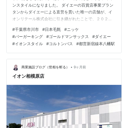
ンスタイルになりました。 ダイエーの百貨店事業プラン
タンからダイエーによる直営を貫いた唯一の店舗が、イ
オンリテール株式会社に引き継がれたことで、２０２５
年８月３１日、ちょうど２４時間テレビがやっていた
#
千葉県市川市
#
日本毛氈
#
ニッケ
日、ダイエーの歴史が一つ終わった印象でした。 ニッケ
#
バーガーキング
#
ゴールドマンサックス
#
ダイエー
コルトンプラザのニッケは、日本毛氈で官公庁や学校、
#
イオンスタイル
#
コルトンバス
#
都営新宿線本八幡駅
鉄道会社の制服ブランドは、ＧＵやユニクロではなく、
ニッケだったりします。 イオンスタイルになっていま
す。 ダイエーのサインも当然ながら、なくなってしまい
ました。 ＪＲ総武線の黄色い電車がみえます。車…
•
商業施設ブログ（世相を斬る）
9ヶ月前
イオン相模原店