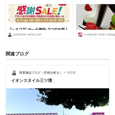
ピング
ーズ）
pointsite-wine.com
x-eternal-rose-x.blog
関連ブログ
•
商業施設ブログ（世相を斬る）
18日前
イオンスタイル三ツ境