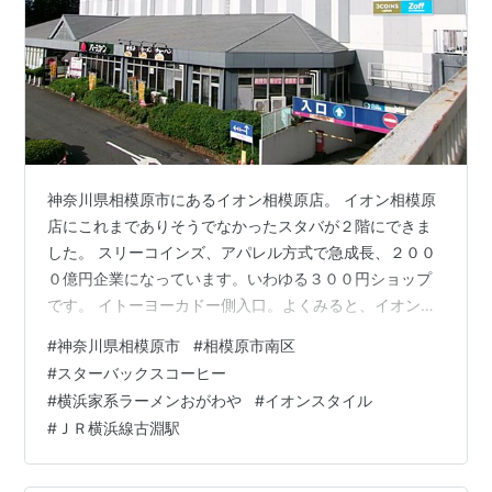
神奈川県相模原市にあるイオン相模原店。 イオン相模原
店にこれまでありそうでなかったスタバが２階にできま
した。 スリーコインズ、アパレル方式で急成長、２００
０億円企業になっています。いわゆる３００円ショップ
です。 イトーヨーカドー側入口。よくみると、イオンス
タイルのサインも。 木のスタバ。 スタバのモンブラン。
#
神奈川県相模原市
#
相模原市南区
手しぼりのモンブランらしい。一時期、なんかこういう
#
スターバックスコーヒー
モンブラン流行したときありました。 地元系ラーメン店
#
横浜家系ラーメンおがわや
#
イオンスタイル
おがわやに、大戸屋、牛角食堂、丸亀製麺など３階にフ
#
ＪＲ横浜線古淵駅
ードコートができています。 家系ラーメン。神奈川だ
と、○○家とか、ほうれん草があるラーメン店があちら
こちらにあります。 玉ねぎは、入れ放題…