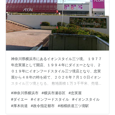
神奈川県横浜市にあるイオンスタイル三ツ境。 １９７７
年忠実屋として開店、１９９４年にダイエーとなり、２
０１９年にイオンフードスタイル三ツ境店となり、忠実
屋から４８年の時を経て、２０２６年７月１０日イオン
スタイル三ツ境となる。 敷地面積１万３千平米、売場面
積３千平米、駐車台数３２４台。どういうわけか、２０
#
神奈川県横浜市
#
横浜市瀬谷区
#
忠実屋
２６年になって最近、ダイエーからイオンスタイルへの
#
ダイエー
#
イオンフードスタイル
#
イオンスタイル
出店が加速しています。 最寄インターだと、二俣川あた
#
厚木街道
#
政令指定都市
#
相模鉄道三ツ境駅
りから、もしくは、横浜町田インターあたりから瀬谷方
面からくることになるかと思います。 実は、約５カ月の