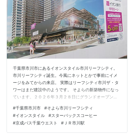
千葉県市川市にあるイオンスタイル市川リーフシティ。
市川リーフシティ誕生。今風にネットとかで事前にイメ
ージをみてからの来店。 実際はリーフシティ市川ザ・タ
ワーはまだ建設中のようです。 そよらの新築物件になっ
ています。２０２６年３月２８日にグランドオープンし
ました。 京葉ガス市川工場跡地のようです。また、駐車
#
千葉県市川市
#
そよら市川リーフシティ
場が１６５台あります。 ２階にスターバックスがありま
#
イオンスタイル
#
スターバックスコーヒー
す。 買い物をすると、のどが渇いたりしますが、そうい
#
京成バス千葉ウエスト
#
ＪＲ市川駅
うときは、水分を補給しましょう。 ＯＫ！。 店の前に
は、京成バス千葉ウエストの南二丁目バス停がありま