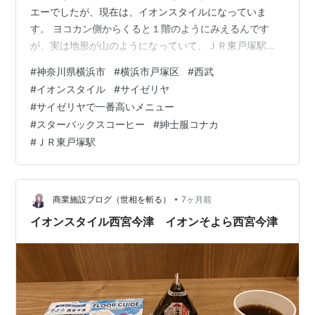
エーでしたが、現在は、イオンスタイルになっていま
す。 ヨコカン側からくると１階のようにみえるんです
が、実は地形が山のようになっていて、ＪＲ東戸塚駅が
かなり下の方にあります。 西武東戸塚ショッピングセン
#
神奈川県横浜市
#
横浜市戸塚区
#
西武
ターに、イオンスタイル東戸塚で、オーロラシティのよ
#
イオンスタイル
#
サイゼリヤ
うです。 オーロラウォークというところがメインストリ
#
サイゼリヤで一番高いメニュー
ートみたいになっています。駅からやってくると、イオ
#
スターバックスコーヒー
#
紳士服コナカ
ンにつく頃は、３階や４階のあたりにつきあたります。
#
ＪＲ東戸塚駅
西武・そごうは、かつてのセブン＆アイホールディング
スあってか、その名残りで、西武百貨店側にセブ…
•
商業施設ブログ（世相を斬る）
7ヶ月前
イオンスタイル西宮今津 イオンそよら西宮今津