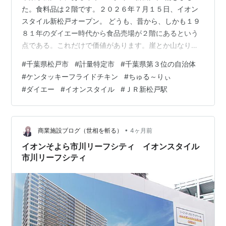
た。食料品は２階です。２０２６年７月１５日、イオン
スタイル新松戸オープン。 どうも、昔から、しかも１９
８１年のダイエー時代から食品売場が２階にあるという
点である。これだけで価値があります。崖とか山なりの
ところにある店舗ではないのに、かなり珍しいです。 そ
#
千葉県松戸市
#
計量特定市
#
千葉県第３位の自治体
れなら、１階はなんだったかといえば、１階にはアイス
#
ケンタッキーフライドチキン
#
ちゅる～りぃ
スケートリンクがあったらしい。その兼ね合いで、２階
#
ダイエー
#
イオンスタイル
#
ＪＲ新松戸駅
に食料品売場があったようです。 隣接して、流通経済大
学の高層ビルがあります。最初は、ダイエーに隣接して
いるので、ダイエーの中内功さんの大学かと思いました
が、違いました。 １階といっても、かなり広い…
•
商業施設ブログ（世相を斬る）
4ヶ月前
イオンそよら市川リーフシティ イオンスタイル
市川リーフシティ