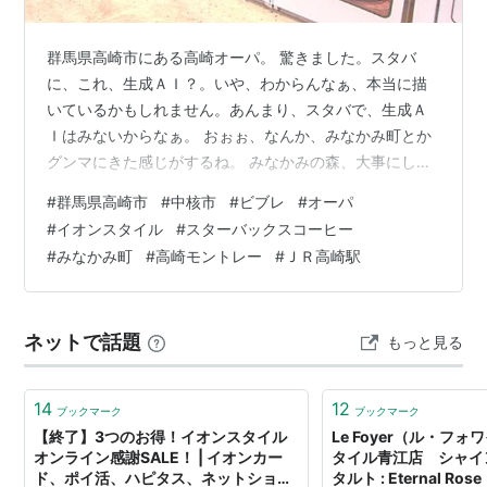
群馬県高崎市にある高崎オーパ。 驚きました。スタバ
に、これ、生成ＡＩ？。いや、わからんなぁ、本当に描
いているかもしれません。あんまり、スタバで、生成Ａ
Ｉはみないからなぁ。 おぉぉ、なんか、みなかみ町とか
グンマにきた感じがするね。 みなかみの森、大事にした
いものである。 スターバックスコーヒー高崎オーパ店。
#
群馬県高崎市
#
中核市
#
ビブレ
#
オーパ
ＪＲ高崎駅のヤマダ電機本社ビルがある方とは、別の反
#
イオンスタイル
#
スターバックスコーヒー
対側にあるのが、高崎オーパ。 ファン、ファン、さまー
#
みなかみ町
#
高崎モントレー
#
ＪＲ高崎駅
ふぇす、８月３０日までやっています。 オーパにあるイ
オンスタイルです。わりと珍しい形です。 スーパーマー
ケット、フード、カフェとあって、スタバも１階にあり
ネットで話題
もっと見る
ます。 オーパの目の前の高崎駅側に、…
14
12
ブックマーク
ブックマーク
【終了】3つのお得！イオンスタイル
Le Foyer（ル・フ
オンライン感謝SALE！ | イオンカー
タイル青江店 シャイ
ド、ポイ活、ハピタス、ネットショッ
タルト : Eternal R