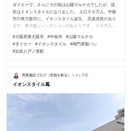
ダイエーで、さらにその前は山陽マルナカでしたが、現
在はイオンスタイルになりました。 人口５０万人、中核
市の東大阪市に、イオンスタイル誕生。 高速道路があり
ます。東大阪ジャンクションのあたりです。 ５０万人都
市でイオンスタイル誕生なのだが、同じ市内には、布施
#
大阪府東大阪市
#
中核市
#
山陽マルナカ
駅前と鴻池にイオンがあるが、そちらはイオンスタイル
#
ダイエー
#
イオンスタイル
#
鳴門屋製パン
ではないので、東大阪市初ということになる。 冷コーと
#
近鉄八戸ノ里駅
パン。 ハムカツとポテトサラダがはいったサンドイッ
チ。 鳴門屋製パンです。大阪のパンメーカーです。 最寄
駅は、近鉄奈良線になります。 近鉄でも、ゲーム感覚の
企画開催中。君のひらめきと推理で謎…
•
商業施設ブログ（世相を斬る）
4ヶ月前
イオンスタイル鳳