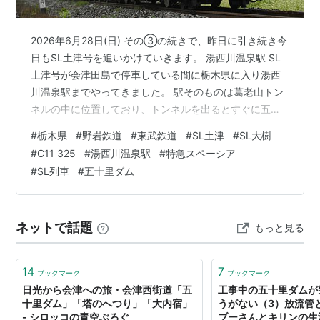
2026年6月28日(日) その③の続きで、昨日に引き続き今
日もSL土津号を追いかけていきます。 湯西川温泉駅 SL
土津号が会津田島で停車している間に栃木県に入り湯西
川温泉駅までやってきました。 駅そのものは葛老山トン
ネルの中に位置しており、トンネルを出るとすぐに五十
里ダムを越える湯西川橋梁が待ち構えています。 野岩鉄
#
栃木県
#
野岩鉄道
#
東武鉄道
#
SL土津
#
SL大樹
道の6050系が湯西川橋梁を渡っていく ここ湯西川温泉
#
C11 325
#
湯西川温泉駅
#
特急スペーシア
駅には道の駅が併設されており、館内には近くの源泉か
#
SL列車
#
五十里ダム
ら引かれている温泉があります。 せっかくなのでSL土津
号が来るまでまだ時間があるので、一風呂浴びて行きま
しょう。 大変よい温泉♨でした ゆったりと温泉に浸かっ
ネットで話題
もっと見る
ていたらいい時間に…
14
7
ブックマーク
ブックマーク
日光から会津への旅・会津西街道「五
工事中の五十里ダムが
十里ダム」「塔のへつり」「大内宿」
うがない（3）放流管と
- シロッコの青空ぶろぐ
ブーさんとキリンの生