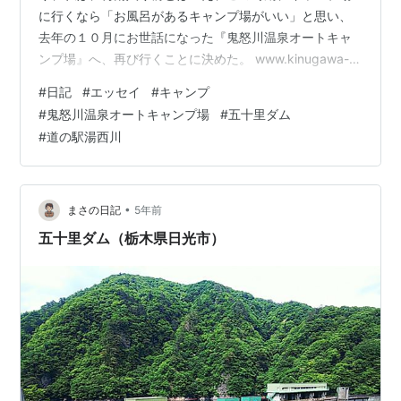
に行くなら「お風呂があるキャンプ場がいい」と思い、
去年の１０月にお世話になった『鬼怒川温泉オートキャ
ンプ場』へ、再び行くことに決めた。 www.kinugawa-
camp.jp 今回は、芝生サイトでキャンプをするのではな
#
日記
#
エッセイ
#
キャンプ
く、相方が初めての『コテージ』でキャンプをすること
#
鬼怒川温泉オートキャンプ場
#
五十里ダム
にした（私は１度経験あり）。 コテージとバンガローの
#
道の駅湯西川
違いとは、コテージは、冷蔵庫や照明、キッチンなどの
設備が整っているのがコテージ、バンガローは、そうい
う設備がなく、寝るためだけの部屋、みたいな感じ。 鬼
怒川温泉オートキャンプ場に…
•
まさの日記
5年前
五十里ダム（栃木県日光市）