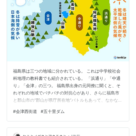
福島県は三つの地域に分かれている。 これは中学校社会
科地理の教科書でも紹介されている。 「浜通り」「中通
り」「会津」の三つ。 福島県出身の元同僚に聞くと、そ
れぞれの地域でバチバチの対抗心があり、さらに福島市
と郡山市の“郡山が県庁所在地”バトルもあって、なかなか
面白い。 関東地方から福島に行く経路も当然この三つの
#
会津西街道
#
五十里ダム
地域へ向かう。 北関東、茨城・栃木・群馬が県境を接し
ているのだが、皆さん、ご存知の通り群馬からは車で行
けない（尾瀬がある）ので、改めてポピュラーな路線を
•