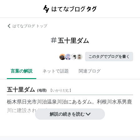
はてなブログ トップ
五十里ダム
このタグでブログを書く
言葉の解説
ネットで話題
関連ブログ
五十里ダム
(
地理
)
【
いかりだむ
】
栃木県日光市川治温泉川治にあるダム。利根川水系男鹿
川に建設されたダムである。
解説の続きを読む