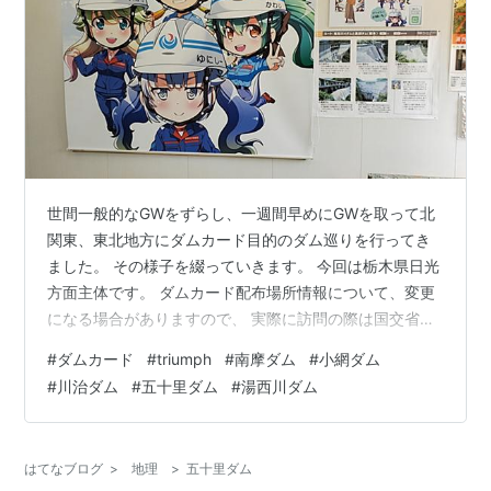
世間一般的なGWをずらし、一週間早めにGWを取って北
関東、東北地方にダムカード目的のダム巡りを行ってき
ました。 その様子を綴っていきます。 今回は栃木県日光
方面主体です。 ダムカード配布場所情報について、変更
になる場合がありますので、 実際に訪問の際は国交省の
ページ、または各ダム管理所の ホームページよりご確認
#
ダムカード
#
triumph
#
南摩ダム
#
小網ダム
ください。 ※また、現在コロナ対策でダムカードの配布
#
川治ダム
#
五十里ダム
#
湯西川ダム
方法が異なっているケースがあります。各ダム管理所の
ホームページなどで確認してから訪問することをお勧め
します。（執筆時現在） 目次 １．南摩ダム・建設中（栃
はてなブログ
>
地理
>
五十里ダム
木県） ２．小網ダム（栃木県） ３．川治ダム（栃木県）