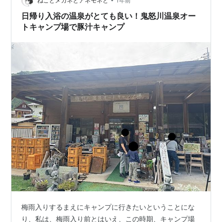
紹介すると、浜通りは茨城から国道６号、中通りは栃木
ねことメガネとアネモネと
1年前
から国道４号、そして会津が栃木から国道１２１号にな
日帰り入浴の温泉がとても良い！鬼怒川温泉オー
る。 さて、浜通り（６号）には「勿来…
トキャンプ場で豚汁キャンプ
梅雨入りするまえにキャンプに行きたいということにな
り、私は、梅雨入り前とはいえ、この時期、キャンプ場