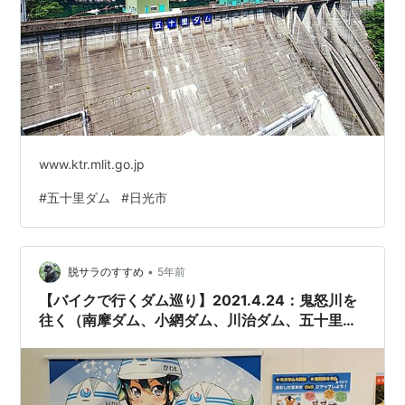
www.ktr.mlit.go.jp
#
五十里ダム
#
日光市
•
脱サラのすすめ
5年前
【バイクで行くダム巡り】2021.4.24：鬼怒川を
往く（南摩ダム、小網ダム、川治ダム、五十里ダ
ム、湯西川ダム）【ストリートスクランブラー】