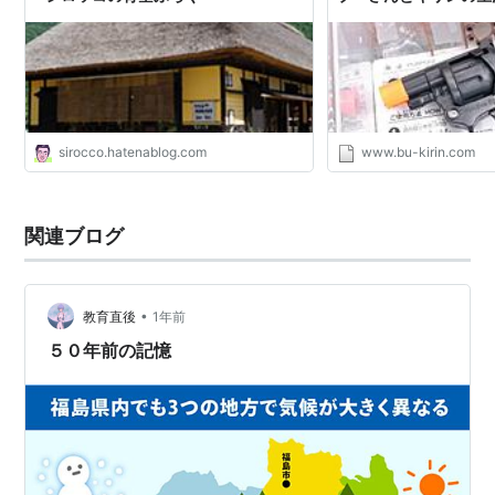
sirocco.hatenablog.com
www.bu-kirin.com
関連ブログ
•
教育直後
1年前
５０年前の記憶