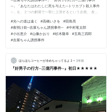
─」「あなたはわたしに死を与えた─トリカブト殺人事件
─」を、２つの劇場で一挙に上演するという企画。 友だ
ちとクールダウンする時間があってよかったけれど、ル
#
光への道は遠く
#
高橋いさを
#
田島亮
ヴァン杯負けてしまった気持ちを引きずりながら（優勝
#
夜明け前─吉展ちゃん誘拐事件─
#
中村竜太郎
する予定だった😭）３本目の初日を見届けるため、すみ
#
小出恵介
#
山像かおり
#
杉木隆幸
#
五島三四郎
だパークシアター倉へ。 高橋いさを作・田島亮演出『夜
#
吉展ちゃん誘拐事件
明け前─吉展ちゃん誘拐事件─』初日観劇。 作：高橋いさ
を 演出：田島亮 出演：杉木隆幸・山像かおり・五島三四
郎・筑波竜一・佐河ゆい・荒木理恵・…
•
ほらほらコーヒーが冷めちゃってるよ 2
3年前
『好男子の行方─三億円事件─』初日★★★★★