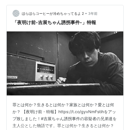
pic.twitter.com/AB0GP1dNRP …
•
ほらほらコーヒーが冷めちゃってるよ 2
3年前
「夜明け前-吉展ちゃん誘拐事件-」特報
罪とは何か？生きるとは何か？家族とは何か？愛とは何
か？ 【夜明け前・特報】https://t.co/gyvNmFstihをアッ
プ致しました！#吉展ちゃん誘拐事件の容疑者の兄弟達を
主人公とした物語です。罪とは何か？生きるとは何か？