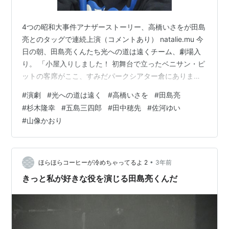
4つの昭和大事件アナザーストーリー、高橋いさをが田島
亮とのタッグで連続上演（コメントあり） natalie.mu 今
日の朝、田島亮くんたち光への道は遠くチーム、劇場入
り。 「小屋入りしました！ 初舞台で立ったベニサン・ピ
ットの客席がここ、すみだパークシアター倉にありま
す。感慨深い。あれからもう16年も経ったんだなぁ。」
#
演劇
#
光への道は遠く
#
高橋いさを
#
田島亮
小屋入りしました！初舞台で立ったベニサン・ピットの
#
杉木隆幸
#
五島三四郎
#
田中穂先
#
佐河ゆい
客席がここ、すみだパークシアター倉にあります。感慨
#
山像かおり
深い。あれからもう16年も経ったんだなぁ。#光への道は
遠く pic.twitter.com/QGy6PuBbOk — 田島亮 staff
(@tajimaryostaff) 20…
•
ほらほらコーヒーが冷めちゃってるよ 2
3年前
きっと私が好きな役を演じる田島亮くんだ