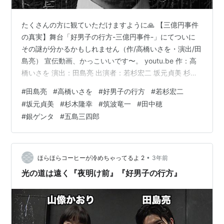
たくさんの方に観ていただけますように🙏 【三億円事件
の真実】舞台「好男子の行方-三億円事件-」にてついに
その謎が分かるかもしれません（作/高橋いさを・演出/田
島亮） 宣伝動画、かっこいいです〜。 youtu.be 作：高
橋いさを 演出：田島亮 出演者：若杉宏二 坂元貞美 杉木
隆幸 筑波竜一 田中穂先 銀ゲンタ 五島三四郎 好男子の行
#
田島亮
#
高橋いさを
#
好男子の行方
#
若杉宏二
方は男7人の男芝居！！ magnoliarida.hatenablog.com
#
坂元貞美
#
杉木隆幸
#
筑波竜一
#
田中穂
#
銀ゲンタ
#
五島三四郎
•
ほらほらコーヒーが冷めちゃってるよ 2
3年前
光の道は遠く『夜明け前』『好男子の行方』