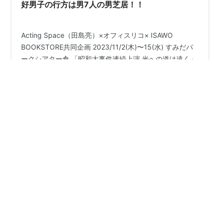
好男子の行方は男7人の男芝居！！
Acting Space（田島亮）×オフィスリコ× ISAWO
BOOKSTORE共同企画 2023/11/2(木)〜15(水) すみだパ
ークシアター倉 「昭和大事件連続上演 光への道は遠く」
『好男子の行方-三億円事件-』、絶賛稽古中ですね。 田