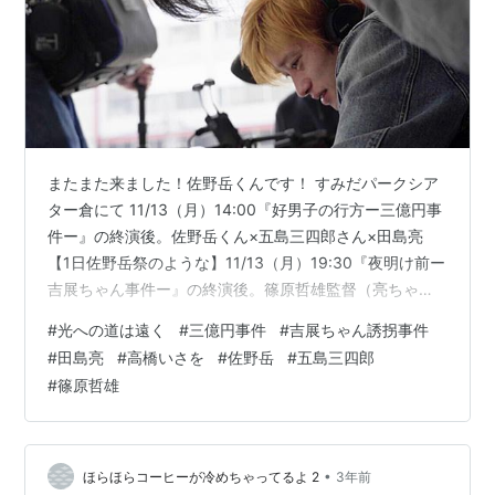
またまた来ました！佐野岳くんです！ すみだパークシア
ター倉にて 11/13（月）14:00『好男子の行方ー三億円事
件ー』の終演後。佐野岳くん×五島三四郎さん×田島亮
【1日佐野岳祭のような】11/13（月）19:30『夜明け前ー
吉展ちゃん事件ー』の終演後。篠原哲雄監督（亮ちゃん
所属野球チームの監督さん）×高橋いさん×佐野岳くん
#
光への道は遠く
#
三億円事件
#
吉展ちゃん誘拐事件
「映像版出演の佐野くんは舞台版をどう観るか。是非お
#
田島亮
#
高橋いさを
#
佐野岳
#
五島三四郎
越し下さい！」 🎬アクティングスペース【夜明け前-吉展
#
篠原哲雄
ちゃん誘拐事件-】もぜひ観てね。 🎬第三場「三本指」〜
青柳翔×佐野岳×田島亮×堤千穂×奥野亮子〜澤口明宏監督
（BABEL LABEL）作品 https://youtu…
•
ほらほらコーヒーが冷めちゃってるよ 2
3年前