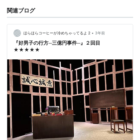
関連ブログ
•
ほらほらコーヒーが冷めちゃってるよ 2
3年前
『好男子の行方─三億円事件─』２回目
★★★★★