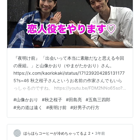
『夜明け前』 「出会いって本当に素敵だなと思える今回
の座組。」と山像かおり（やまがたかおり）さん。
https://x.com/kaoriokaki/status/171239204285131177
5?s=46 秋之桜子さんというお名前の作家さんでもいら
っしゃるのですね。 https://youtu.be/FDM2NNo65so?
si=mTWa7vqWr9Q9Pyoo 観てました！→西瓜糖第4回公
#
山像かおり
#
秋之桜子
#
田島亮
#
五島三四郎
演『モデル』１回目★★★★★
#
光の道は遠く
#
夜明け前
#
好男子の行方
https://magnoliarida.hatenablog.com/entry/20151129/1
448811872 西瓜糖第4回公演『モデル』２回目
★★★★★ h…
•
ほらほらコーヒーが冷めちゃってるよ 2
3年前