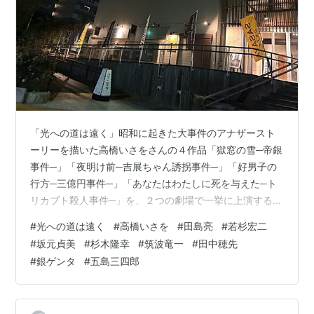
「光への道は遠く」昭和に起きた大事件のアナザースト
ーリーを描いた高橋いさをさんの４作品「獄窓の雪─帝銀
事件─」「夜明け前─吉展ちゃん誘拐事件─」「好男子の
行方─三億円事件─」「あなたはわたしに死を与えた─ト
リカブト殺人事件─」を、２つの劇場で一挙に上演すると
いう企画。 帰りが遅かったのでポストした感想を。 すみ
#
光への道は遠く
#
高橋いさを
#
田島亮
#
若杉宏二
だパークシアター倉にて高橋いさを作・田島亮演出『好
#
坂元貞美
#
杉木隆幸
#
筑波竜一
#
田中穂先
男子の行方─三億円事件─』初日観劇。社訓だろう「誠心
#
銀ゲンタ
#
五島三四郎
誠意」の揮毫のある部屋で繰り広げられるワンシチュエ
ーション会話劇のおかしみ。それぞれの心の中が見える
演技が素敵でした。メリハリのあるエンタメに仕上がっ