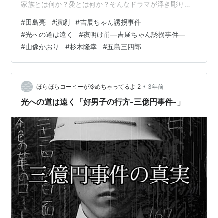
家族とは何か？愛とは何か？そんなドラマが浮き彫りに
なります。是非！！ pic.twitter.com/JpStiZYtoo — 田島
#
田島亮
#
演劇
#
吉展ちゃん誘拐事件
亮 staff (@tajimaryostaff) 2023年10月22日 「夜明け前-
#
光への道は遠く
#
夜明け前―吉展ちゃん誘拐事件―
吉展ちゃん誘拐事件-」特報（作/高橋いさを・演出/田島
#
山像かおり
#
杉木隆幸
#
五島三四郎
亮） youtu.be 「夜明け前―吉展ちゃん誘拐事件―」出
演：山像かおり・杉木隆幸・五島三四郎・…
•
ほらほらコーヒーが冷めちゃってるよ 2
3年前
光への道は遠く「好男子の行方-三億円事件-」