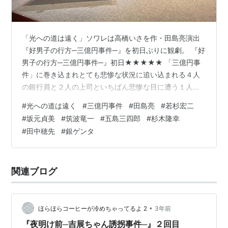
「光への道は遠く」ソワレは高橋いさを作・田島亮演出
『好男子の行方─三億円事件─』を初日ぶりに観劇。 『好
男子の行方─三億円事件─』初日★★★★★ 「三億円事
件」に巻き込まれとても悲惨な状況に追い込まれる４人
の銀行員と２人の上司といちばん悲惨な目に遭う１人の
新入社員の、「三億円事件時効成立」までの銀行支店長
#
光への道は遠く
#
三億円事件
#
田島亮
#
若杉宏二
室でのワンシチュエーション会話劇（一幕三場）。自分
#
坂元貞美
#
筑波竜一
#
五島三四郎
#
杉木隆幸
や会社の保身のために仲間を犠牲にするなんて… サラリ
#
田中穂先
#
銀ゲンタ
ーマンの性をコミカルに。いちばん正しいことを訴えて
いた新入社員の人生を一変させた… 我が身に起きたら到
底笑えないくらい酷い話なんだけど、大事件のそこを切
関連ブログ
り取ってフィクションで書かれた高橋いさを…
•
ほらほらコーヒーが冷めちゃってるよ 2
3年前
『夜明け前─吉展ちゃん誘拐事件─』２回目