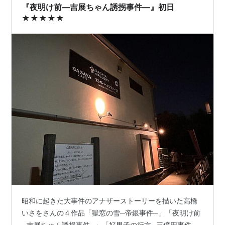
『夜明け前―吉展ちゃん誘拐事件―』初日
★★★★★
昭和に起きた大事件のアナザーストーリーを描いた高橋
いさをさんの４作品「獄窓の雪─帝銀事件─」「夜明け前
─吉展ちゃん誘拐事件─」「好男子の行方─三億円事件