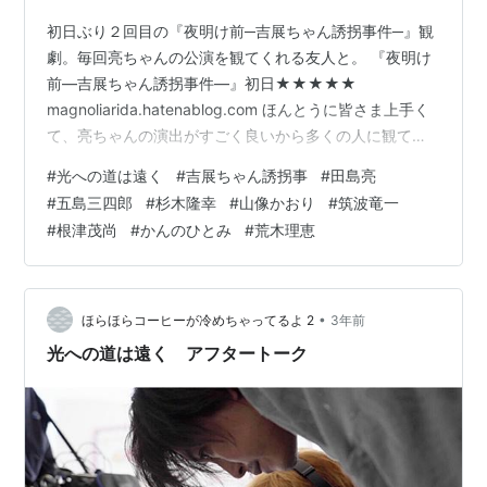
初日ぶり２回目の『夜明け前─吉展ちゃん誘拐事件─』観
劇。毎回亮ちゃんの公演を観てくれる友人と。 『夜明け
前―吉展ちゃん誘拐事件―』初日★★★★★
magnoliarida.hatenablog.com ほんとうに皆さま上手く
て、亮ちゃんの演出がすごく良いから多くの人に観てい
ただきたい舞台です。 小劇場の作品を亮ちゃんが出ると
#
光への道は遠く
#
吉展ちゃん誘拐事
#
田島亮
き以外で多分観たことないミュージカル好きな友だちも
#
五島三四郎
#
杉木隆幸
#
山像かおり
#
筑波竜一
キャストの演技と亮ちゃんの演出が素晴らしいと言って
#
根津茂尚
#
かんのひとみ
#
荒木理恵
くれて嬉しかった。そして重い話のなかでクスッと笑わ
せてくれる姉たちや嫁たちの演技も気に入ったようで
す。 保の表情の変化が秒単位で変わっていく亮ちゃんの
演技が凄くて、その一瞬の…
•
ほらほらコーヒーが冷めちゃってるよ 2
3年前
光への道は遠く アフタートーク