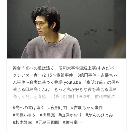
舞台「光への道は遠く」昭和大事件連続上演/すみだパー
クシアター倉11/2-15〜帝銀事件・3億円事件・吉展ちゃ
ん事件〜真実に基づく物語 youtu.be 『夜明け前』の保を
演じる田島亮くんは、きっと私が好きな役を演じる田島
亮くんだ。と直感。 【夜明け前】1963年、前代未聞の誘
拐事件が起こる。吉展ちゃんを誘拐した犯人からの脅迫
#
光への道は遠く
#
夜明け前
#
吉展ちゃん事件
電話。その声が、兄の保(田島亮)に似てると家族に相談す
#
高橋いさを
#
田島亮
#
山像かおり
#
かんのひとみ
る満(五島三四郎)。保を思い奔走する兄弟たち。しかし、
#
杉木隆幸
#
五島三四郎
#
筑波竜一
真実が徐々に暴かれ……事件に翻弄された人々の物語！！
予約URLhttps://t.co/NIfQEAmpNP