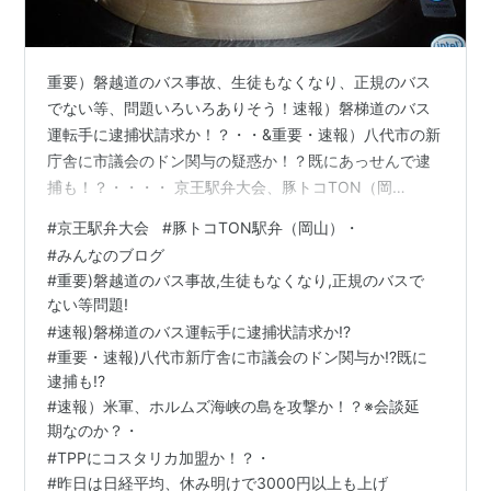
重要）磐越道のバス事故、生徒もなくなり、正規のバス
でない等、問題いろいろありそう！速報）磐梯道のバス
運転手に逮捕状請求か！？・・&重要・速報）八代市の新
庁舎に市議会のドン関与の疑惑か！？既にあっせんで逮
捕も！？・・・・ 京王駅弁大会、豚トコTON（岡
山）・・ 速報）米軍、ホルムズ海峡の島を攻撃か！？※
#
京王駅弁大会
#
豚トコTON駅弁（岡山）・
会談延期なのか？有利にするためか？・＆TPPにコスタ
#
みんなのブログ
リカ加盟か！？・＆昨日は日経平均、休み明けで3000円
#
重要)磐越道のバス事故,生徒もなくなり,正規のバスで
以上も上げか！？終値も好調・＆IMFや国際経済の専門家
ない等問題!
からは、富裕層等にも恩恵のある高市政権のガソリンや
#
速報)磐梯道のバス運転手に逮捕状請求か!?
石油補助はやめて、中間層以下や貧困層等に絞るべき
#
重要・速報)八代市新庁舎に市議会のドン関与か!?既に
と！・＆ヨワヨワ先生アニメ（以下ネタバレ…
逮捕も!?
#
速報）米軍、ホルムズ海峡の島を攻撃か！？※会談延
期なのか？・
#
TPPにコスタリカ加盟か！？・
#
昨日は日経平均、休み明けで3000円以上も上げ