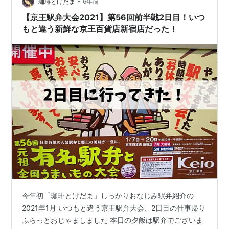
よね、ありがとうございます オシャレな…
•
珈琲とけだま
6年前
【京王駅弁大会2021】第56回前半戦2日目！いつ
もと違う新鮮な京王百貨店新宿店だった！
今年初「珈琲とけだま」しっかりおなじみ駅弁紹介の
2021年1月 いつもと違う京王駅弁大会、2日目の仕事帰り
ふらっとおじゃましました 本日の夕飯は駅弁でございま