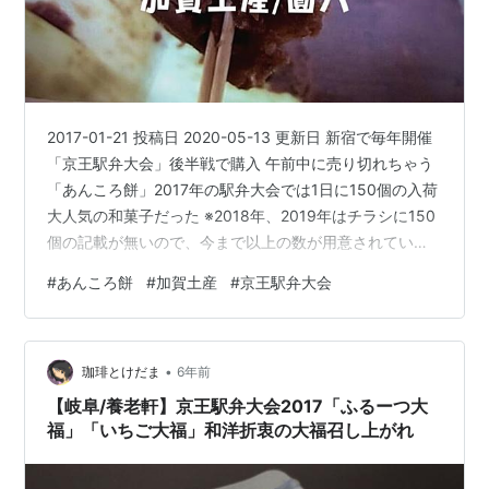
2017-01-21 投稿日 2020-05-13 更新日 新宿で毎年開催
「京王駅弁大会」後半戦で購入 午前中に売り切れちゃう
「あんころ餅」2017年の駅弁大会では1日に150個の入荷
大人気の和菓子だった ※2018年、2019年はチラシに150
個の記載が無いので、今まで以上の数が用意されている
と思われます、ご了承ください 京王百貨店駅弁大会2017
#
あんころ餅
#
加賀土産
#
京王駅弁大会
www.kedamatoriko.com 毎年おなじみ「あんころ餅」う
まいものブースで待ってるぜ 圓八って？ ごあいさつ あ
んころの圓八オフィシャルサイト 読み方は「えんぱち」
•
ごめんなさい読めなかった 1737年創業 2017年で280年
珈琲とけだま
6年前
かな …
【岐阜/養老軒】京王駅弁大会2017「ふるーつ大
福」「いちご大福」和洋折衷の大福召し上がれ