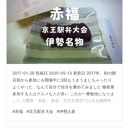
2017-01-26 投稿日 2020-05-13 更新日 2017年、初の開
店前から参加に＆開催中に3回もうまうましちゃったり
よくやった、なんて自分で自分を褒めてみました 物産展
参加する人はグルメな人が多い これが一番勉強になりま
した 三重県「赤福」 新宿・京王百貨店では大会期間中
「赤福コーナー」なるものがありまして、赤福売店の隣
#
赤福
#
京王駅弁大会
#
伊勢土産
に茶屋が用意されてます チラシに記載されてるアレよア
レ 個人的には「赤福と京王百貨店の関係」気になります
2個入り赤福餅 伊勢名物 赤福 赤福餅の誕生は、いまから