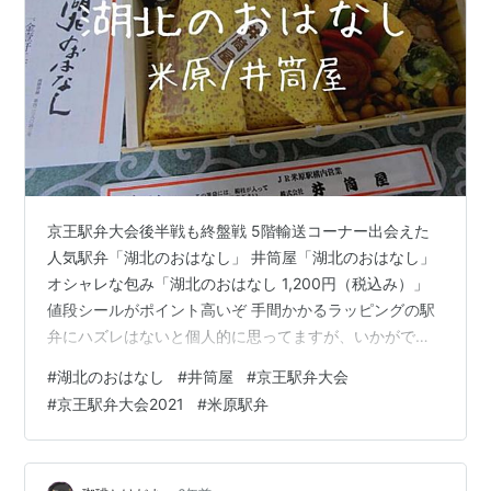
京王駅弁大会後半戦も終盤戦 5階輸送コーナー出会えた
人気駅弁「湖北のおはなし」 井筒屋「湖北のおはなし」
オシャレな包み「湖北のおはなし 1,200円（税込み）」
値段シールがポイント高いぞ 手間かかるラッピングの駅
弁にハズレはないと個人的に思ってますが、いかがでし
ょう 過去に購入した包み駅弁 www.kedamatoriko.com
#
湖北のおはなし
#
井筒屋
#
京王駅弁大会
www.kedamatoriko.com 上記ふたつ、自信を持ってオス
#
京王駅弁大会2021
#
米原駅弁
スメできるお弁当であります お店の人が一生懸命包んで
くれていると思うんですよ、早朝もしくは深夜から こう
やって手元に届くまで数々のドラマがあったりするんだ