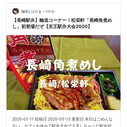
ってる商品 ふるーつ大福やいちご大福は確認出来ました
•
チラシに載っている生どらやき みるく小倉はあったかど
珈琲とけだま
6年前
うか確認できず 主力商…
【長崎駅弁】輸送コーナー！松栄軒「長崎角煮め
し」初登場だぞ【京王駅弁大会2020】
2020-01-11 投稿日 2020-05-13 更新日 本日はごめんな
さい、カフェお休みで駅弁大会で入手しちゃった駅弁紹