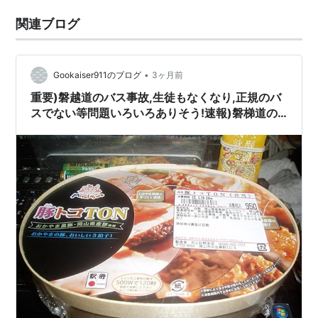
関連ブログ
•
Gookaiser911のブログ
3ヶ月前
重要)磐越道のバス事故,生徒もなくなり,正規のバ
スでない等問題いろいろありそう!速報)磐梯道の
バス運転手に逮捕状請求か!?&重要・速報)八代市
新庁舎に市議会のドン関与か!?既にあっせんで逮
捕も!?&京王駅弁大会,豚トコTON(岡山・・