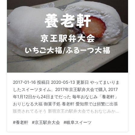
2017-01-16 投稿日 2020-05-13 更新日 やってまいりま
したスイーツタイム、2017年京王駅弁大会で購入 2017
年1月12日から24日までだった 毎年おなじみ「養老軒」
おりじなる大福 御菓子処 養老軒 愛知県では頻繁に出張
販売されてるそう 新宿京王の駅弁大会でもおなじみかな
職場の後輩が「ふるーつ大福今年も食べたい」と呟いて
#
養老軒
#
京王駅弁大会
#
岐阜スイーツ
おりました 東京（今回）や広島など頻繁に全国を掛け巡
る和菓子屋さん 前半戦だぞ www.kedamatoriko.com 扱