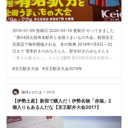
2019-01-09 投稿日 2020-05-16 更新日 やってきました
「第54回元祖有名駅弁と全国うまいもの大会」新宿京王
百貨店で毎年開催される、冬の祭典 2019年1月9日～22
日まで 電車好きのみなさんも、駅弁好きのみなさんも
「集まれ集まれっ」そんな2週間 第54回元祖有名駅弁と
全国うまいもの大会 全国で開催されている百貨店の催事
#
京王駅弁大会
#
京王駅弁大会2019年
ですが、新宿京王百貨店の駅弁大会は日本一だとか 京王
の駅弁大会に通うようになったのはいつからか（子ども
のころから） 本日の戦利品 整理券駅弁無し、輸送コーナ
•
ー駅弁2つ、実演2つ、豆を購入 2019年のポイント 去年
珈琲とけだま
6年前
食べたもので今年も販売するもの www.ked…
【伊勢土産】新宿で購入だ！伊勢名物「赤福」2
個入りもあるんだな【京王駅弁大会2017】