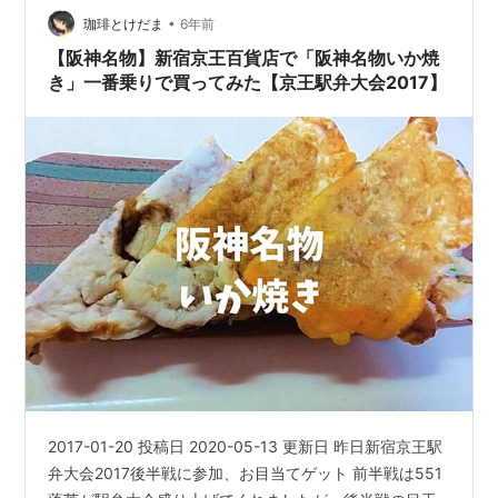
•
およそ300年前の宝永四年（1707年）。赤福餅は、お餅
珈琲とけだま
6年前
の上にこし餡（あん）をのせた餅菓子です。形は伊…
【阪神名物】新宿京王百貨店で「阪神名物いか焼
き」一番乗りで買ってみた【京王駅弁大会2017】
2017-01-20 投稿日 2020-05-13 更新日 昨日新宿京王駅
弁大会2017後半戦に参加、お目当てゲット 前半戦は551