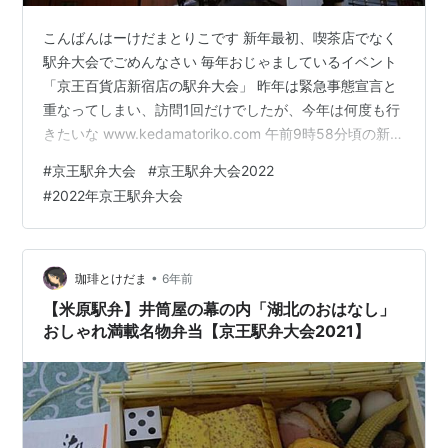
こんばんはーけだまとりこです 新年最初、喫茶店でなく
駅弁大会でごめんなさい 毎年おじゃましているイベント
「京王百貨店新宿店の駅弁大会」 昨年は緊急事態宣言と
重なってしまい、訪問1回だけでしたが、今年は何度も行
きたいな www.kedamatoriko.com 午前9時58分頃の新宿
京王百貨店前 開店2分前、予想より少ないお客さま 前日
#
京王駅弁大会
#
京王駅弁大会2022
降った雪のおかげで電車が遅延するなんて、さすが私 な
#
2022年京王駅弁大会
んとか開店前に到着、去年は初日におじゃまできなかっ
たので、わちゃわちゃな雰囲気に感無量 2020年以前と比
べると、お客さんの数はぐっと少ない 列をなしていない
から変な感じ まずは4階の輸送コーナー 開店直後、輸
•
珈琲とけだま
6年前
送…
【米原駅弁】井筒屋の幕の内「湖北のおはなし」
おしゃれ満載名物弁当【京王駅弁大会2021】