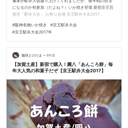
蓬莱が駅弁大会盛り上げてくれましたが、後半戦の目玉
になるのか初参加（だよね？）いか焼き登場 新宿京王百
貨店「駅弁大会」 お祭り会場 京王駅弁大会2017
www.kedamatoriko.com 前半戦、後半戦で一部の商品が
#
阪神名物いか焼き
#
京王駅弁大会
切り替わります 両方制覇して初めて一人前かな 過去何回
#
京王駅弁大会2017年
も大会行ってますが、前半後半を攻めたのは初めて やっ
と一人前になれたような気がする 京王百貨店が一番熱く
なる2週間 阪神名物いか焼 一日平均一万枚 の販売実績を
誇るあの有名店の「いか焼き」と…
•
珈琲とけだま
6年前
【加賀土産】新宿で購入！圓八「あんころ餅」毎
年大人気の和菓子だぞ【京王駅弁大会2017】