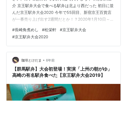
介 京王駅弁大会で食べる駅弁は北より西だった 初日に並
んだ京王駅弁大会2020 今年で55回目、新宿京王百貨店
が一番売り上げ出す2週間だとか！？2020年1月10日～21
日まで、人混み嫌いじゃないみなさん、ぜひよろしくお
#
長崎角煮めし
#
松栄軒
#
京王駅弁大会
願いいたします ざっくりすぎるレポート
#
京王駅弁大会2020
www.kedamatoriko.com 輸送コーナーで待ってるぞ チ
ラシに「初登場」の文字、比較的狙われやすい（常連客
に）週末は午前中に入手したいところ 初日は14時前には
売り切れてました 初日10時10分ぐらい、…
•
珈琲とけだま
6年前
【群馬駅弁】大会初登場！実演「上州の朝がゆ」
高崎の有名駅弁食べた【京王駅弁大会2019】