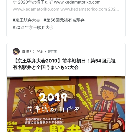
す 2020年の様子だぞ www.kedamatoriko.com
www.kedamatoriko.com www.kedamatoriko.com 2021
年はいつもとちょっと違った駅弁大会 お昼過ぎの京王百
#
京王駅弁大会
#
第56回元祖有名駅弁
貨店新宿店、穏やかな平日 子どもの頃からお世話になっ
#
2021年京王駅弁大会
ている「京王百貨店新宿店の駅弁大会」今年は新型コロ
ナウイルスの影響で開催するか危ぶまれましたが、開催
してくれました 初日と緊急事態宣言が被るとは、去年の
今頃は夢にも思ってませんで…
•
珈琲とけだま
6年前
【京王駅弁大会2019】前半戦初日！第54回元祖
有名駅弁と全国うまいもの大会