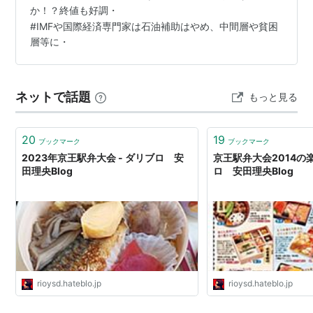
か！？終値も好調・
#
IMFや国際経済専門家は石油補助はやめ、中間層や貧困
層等に・
ネットで話題
もっと見る
20
19
ブックマーク
ブックマーク
2023年京王駅弁大会 - ダリブロ 安
京王駅弁大会2014の楽
田理央Blog
ロ 安田理央Blog
rioysd.hateblo.jp
rioysd.hateblo.jp