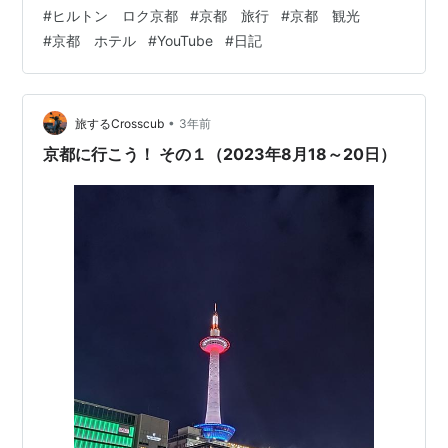
先は京都！ 宿泊はヒルトンホテルの最高峰ブランド
#
ヒルトン ロク京都
#
京都 旅行
#
京都 観光
「ROKU KYOTO」！ 大人の気分を満喫させてくれる上
#
京都 ホテル
#
YouTube
#
日記
質な旅！ 画像は主観で！ 音はＢＧＭのみ！ ゆっくり妄
想旅を味わうには最適です(´▽｀) その動画がこちら！
【ホテル宿泊記】京都旅行でROKU KYOTOに宿泊したの
で詳細レビューしま…
•
旅するCrosscub
3年前
京都に行こう！ その１（2023年8月18～20日）