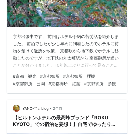
京都出張中です。 前回はホテル予約の苦労話を紹介しま
した。 前泊でしたが少し早めに到着したのでホテルに荷
物を預けて近所を散策。 京都駅から地下鉄でホテルに移
動したのですが、地下鉄の丸太町駅から 京都御所が近い
ことが分かりました。10年以上ぶりに行って見ること
に。 丸太町から徒歩で15分程度。敷地が広いので、観覧
#
京都 観光
#
京都御所
#
京都御所 拝観
入口まで想像よりも時間かかりました。 きれいな花を見
#
京都御所 公開
#
京都御所 紅葉
#
京都御所 参観
つけました。梅？こんなに早く咲きますかね？分かる方
コメントください🙏 公式のホームページに公開日が掲載
されてます。 清所門から入ります。参観費は無料です！
またガイドさんもいるので利用をお勧めです。 こちらが
•
YANO-T’ｓ blog
2年前
御所内の案内図。順路の看板に…
【ヒルトンホテルの最高峰ブランド「ROKU
KYOTO」での宿泊を妄想！】自宅でゆったり
YouTubeで「上質な京都旅行」気分?! ≪めちゃ推