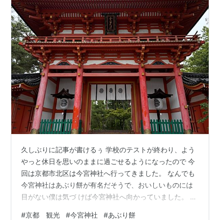
久しぶりに記事が書けるぅ 学校のテストが終わり、よう
やっと休日を思いのままに過ごせるようになったので 今
回は京都市北区は今宮神社へ行ってきました。 なんでも
今宮神社はあぶり餅が有名だそうで、おいしいものには
目がない僕は気づ けば今宮神社へ向かっていました。 境
内南側に位置する今宮神社の楼門(正面)です。 この日は
#
京都 観光
#
今宮神社
#
あぶり餅