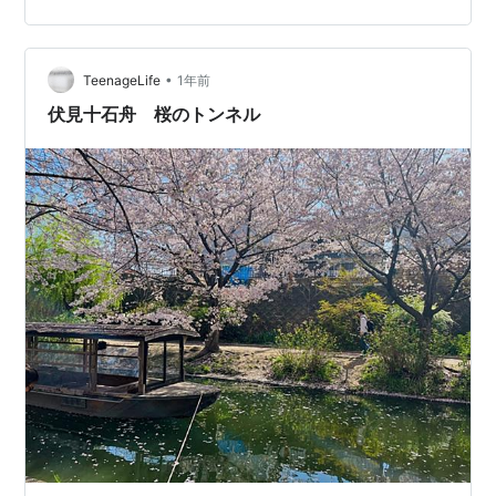
空が曇っていましたが、それがまたいい雰囲気を出して
いてよきです。 手前側の建物が本社で、奥側の建物は疫
社です。 疫社は今宮神社ができる前からこの場所にあっ
•
た社であり、 平安時代に都で流行した疫病を鎮めるため
TeenageLife
1年前
に、 今の今宮祭の起源となる紫野御霊会(むらさきのごり
伏見十石舟 桜のトンネル
ょうえ)と呼ばれる礼祭を営…