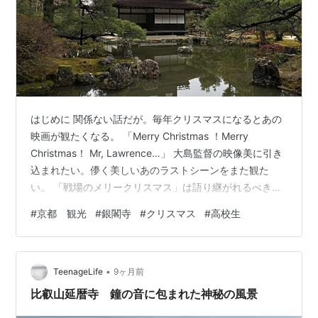
はじめに 関係ない話だが。毎年クリスマスになるとあの
映画が観たくなる。 「Merry Christmas ！Merry
Christmas！ Mr, Lawrence…」 大島監督の映像美に引き
込まれたい。儚く美しいあのラストシーンをまた観た
い。 「戦場のメリークリスマス」は語り継がれるべき名
作だ。命日は三月だが、 クリスマスに観ることで坂本龍
#
京都 観光
#
銀閣寺
#
クリスマス
#
高校生
一さんの追悼になる気がする。 今年も観よう。 …と、こ
んな序文を書いたが、もちろん今回もお寺回だ。 しかも
なんとクリスマスイブに行った。ついにここまで来てし
•
まったかという感じ だが、別にトガりたいわけではな
TeenageLife
9ヶ月前
い。そういうクリスマスがあってもいいと思って の…
比叡山延暦寺 鐘の音に包まれた神秘の風景