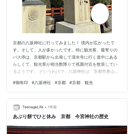
京都の八坂神社に行ってみました！ 境内が広かったで
す。そして、人が多かったです。特に観光客。最寄りの
バス停は、京都駅から出発して清水寺に行く道中にある
らしくて、観光客が相当数降りて祇園付近を散策してい
るようです。 というわけで、八坂神社は、京都市東山区
にあります。「祇園さん」と呼ばれているそうです。 主
#
御朱印
#
八坂神社
#
京都
#
京都 観光
祭神は、「素戔嗚尊」です。 日本神話に出てくる方です
ね。 ＜PR＞ ＜PR＞ 入口の狛犬が、階段の上で、階段を
登ってくる参拝客を迎えていました。 ＜PR＞ 神社と神
•
様がよ～くわかる本 [ 藤本頼生 ]価格: 1540 円楽天で詳
TeenageLife
1年前
細を見る ＜PR＞ 成功している人は、なぜ神社に行くの
あぶり餅でひと休み 京都 今宮神社の歴史
か？ [ 八木…