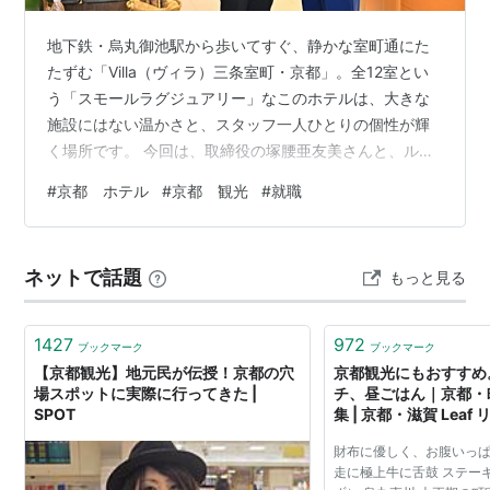
地下鉄・烏丸御池駅から歩いてすぐ、静かな室町通にた
たずむ「Villa（ヴィラ）三条室町・京都」。全12室とい
う「スモールラグジュアリー」なこのホテルは、大きな
施設にはない温かさと、スタッフ一人ひとりの個性が輝
く場所です。 今回は、取締役の塚腰亜友美さんと、ルー
マニア出身のマネージャー、ストイカ・アレックスさん
#
京都 ホテル
#
京都 観光
#
就職
に、このホテルが大切にしている「人」の力と、京都で
働くことの魅力についてたっぷりお話を伺いました。
「スキルよりも笑顔」。10年以上変わらない採用のポリ
ネットで話題
もっと見る
シー ホテルの顔となるスタッフを選ぶとき、塚腰さんに
は譲れない基準があります。それは、何よりも「笑顔」
であることです。 塚腰：「私の採用基…
1427
972
ブックマーク
ブックマーク
【京都観光】地元民が伝授！京都の穴
京都観光にもおすすめ
場スポットに実際に行ってきた |
チ、昼ごはん｜京都・
SPOT
集 | 京都・滋賀 Leaf
財布に優しく、お腹いっぱ
走に極上牛に舌鼓 ステー