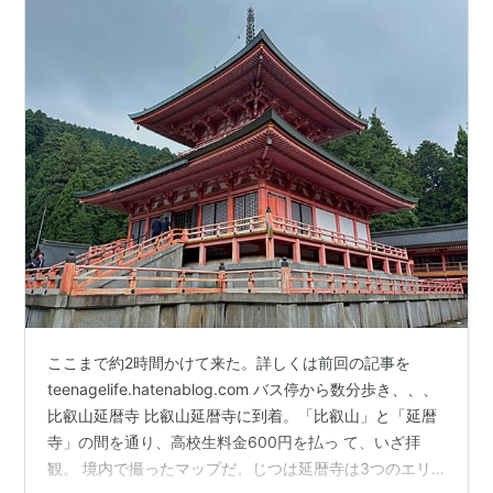
ここまで約2時間かけて来た。詳しくは前回の記事を
teenagelife.hatenablog.com バス停から数分歩き、、、
比叡山延暦寺 比叡山延暦寺に到着。「比叡山」と「延暦
寺」の間を通り、高校生料金600円を払っ て、いざ拝
観。 境内で撮ったマップだ。じつは延暦寺は3つのエリ