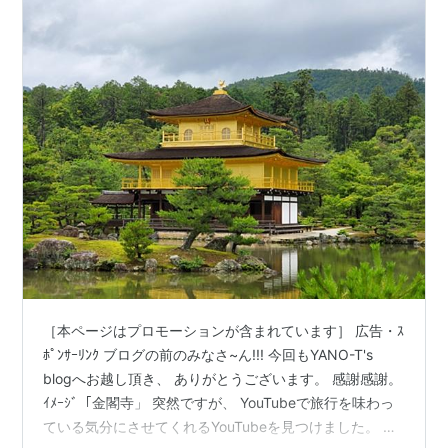
しYouTube≫
［本ページはプロモーションが含まれています］ 広告・ｽ
ﾎﾟﾝｻｰﾘﾝｸ ブログの前のみなさ~ん!!! 今回もYANO-T's
blogへお越し頂き、 ありがとうございます。 感謝感謝。
ｲﾒｰｼﾞ「金閣寺」 突然ですが、 YouTubeで旅行を味わっ
ている気分にさせてくれるYouTubeを見つけました。 行