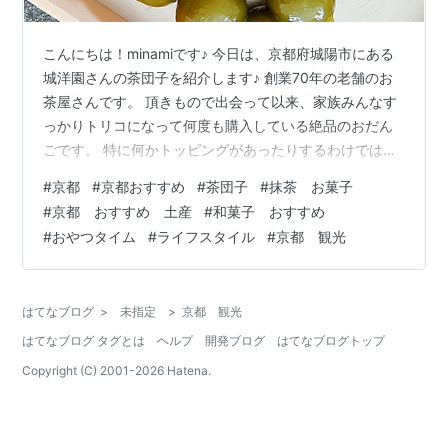
こんにちは！minamiです♪ 今日は、京都府城陽市にある
城洋園さんの茶団子を紹介します♪ 創業70年の老舗のお
茶屋さんです。 頂きもので出会って以来、家族みんなす
っかりトリコになって何度も購入している絶品のおだん
ごです。 特に何かトッピングがあったりするわけではな
い、とてもシンプルな茶団子。 だけど、やみつきになる
#
京都
#
京都おすすめ
#
茶団子
#
抹茶 お菓子
もちもち食感で、どこか懐かしい味...。 ホッとする味わ
#
京都 おすすめ 土産
#
和菓子 おすすめ
いでおやつにぴったりなんです♪ お抹茶が濃くて甘すぎな
#
おやつタイム
#
ライフスタイル
#
京都 観光
いのもおすすめポイント！ もりた園さんの宇治抹茶を使
用されているそうです。 ☆お店情報 お店は久津川駅から
すぐのところにあります。 「知る人ぞ知る！」というお
はてなブログ
>
未指定
>
京都 観光
店で、地元の方…
はてなブログ タグとは
ヘルプ
開発ブログ
はてなブログトップ
Copyright (C) 2001-
2026
Hatena.