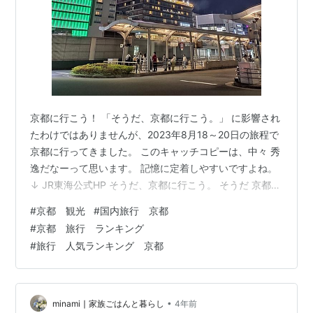
京都に行こう！ 「そうだ、京都に行こう。」 に影響され
たわけではありませんが、2023年8月18～20日の旅程で
京都に行ってきました。 このキャッチコピーは、中々 秀
逸だなーって思います。 記憶に定着しやすいですよね。
↓ JR東海公式HP そうだ、京都に行こう。 そうだ 京都、
行こう。 | 京都への旅行、観光スポットで京都遊び ↓ JR
#
京都 観光
#
国内旅行 京都
東海公式HP そうだ、京都に行こう。2023年 初夏Ver 京
#
京都 旅行 ランキング
都には、10年前に一度だけ仕事で行ったことがありま
#
旅行 人気ランキング 京都
す。 その時は京都駅前にあるテナントビルで打ち合わせ
があったので、京都駅付近を少しだけ散策して終了。 そ
の後、そのまま名古屋に移動してしまい京都の思…
•
minami ∣ 家族ごはんと暮らし
4年前