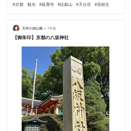
アに分かれており、今回は 「東塔エリア」のみ回る。
#
京都 観光
#
延暦寺
#
比叡山
#
天台宗
#
高校生
「西塔」「横川」も回りたいが、なんせ時間とお金
が、、、 大黒堂 天台宗を伝えた最澄がここで大黒天とい
う福の神と出会ったことから、大黒天信仰 の発祥の地と
•
されている。 見てわかるようにかなりの人がいた。織田
天秤の雑記帳
1年前
信長の焼き討ちなどでも有名である延暦 寺。忘れがちだ
【御朱印】京都の八坂神社
が最澄が…