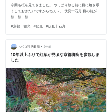
今回も桜を見てきました。 やっぱり散る前に目に焼き尽
くしておきたいですからねぇ～。 伏見十石舟 目の前が
桜、桜、桜！
#
京都 観光
#
伏見
#
伏見十石舟
•
つくば生活日記
2年前
10年以上ぶりで紅葉が見頃な京都御所を参観しま
した