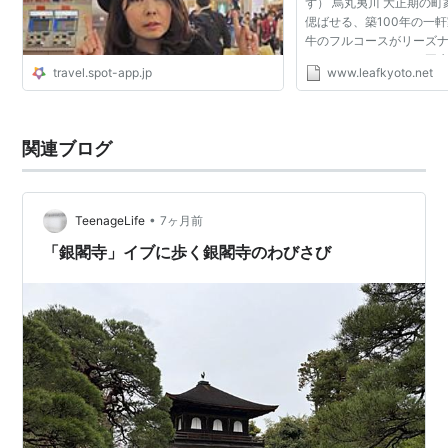
ず） 烏丸夷川 大正期の
偲ばせる、築100年の一
牛のフルコースがリーズ
ステーキハウスとして再
travel.spot-app.jp
www.leafkyoto.net
集めている。とりわけラ
中でもビーフ100％の...
関連ブログ
•
TeenageLife
7ヶ月前
「銀閣寺」イブに歩く銀閣寺のわびさび