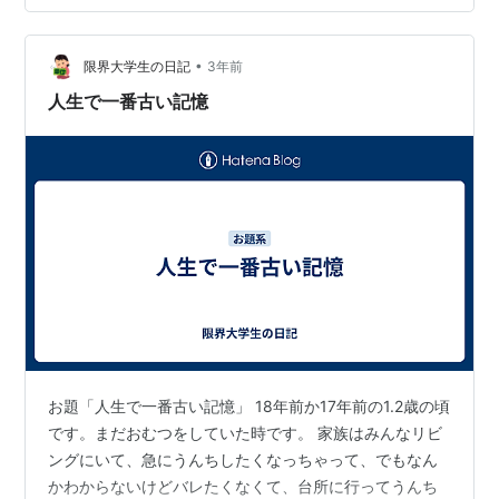
真の色あせがまさに「昭和」だ。写真を撮っているのは
父。母がとても綺麗で嬉しそうに笑っている。 子守りさ
•
んの家 子守りさんの家の畳まれた布団の上に乗っかって
限界大学生の日記
3年前
いる記憶。私を生んだ後、母は体調を崩した。産後鬱の
人生で一番古い記憶
ようなものだったのだろう。父は、母は家で育…
お題「人生で一番古い記憶」 18年前か17年前の1.2歳の頃
です。まだおむつをしていた時です。 家族はみんなリビ
ングにいて、急にうんちしたくなっちゃって、でもなん
かわからないけどバレたくなくて、台所に行ってうんち