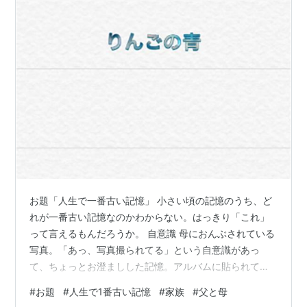
お題「人生で一番古い記憶」 小さい頃の記憶のうち、ど
れが一番古い記憶なのかわからない。はっきり「これ」
って言えるもんだろうか。 自意識 母におんぶされている
写真。「あっ、写真撮られてる」という自意識があっ
て、ちょっとお澄ましした記憶。アルバムに貼られてい
るので、記憶を反芻して覚えているのかもしれない。昭
#
お題
#
人生で1番古い記憶
#
家族
#
父と母
和３０年代であるので、母の髪型、服装、町の風景、写