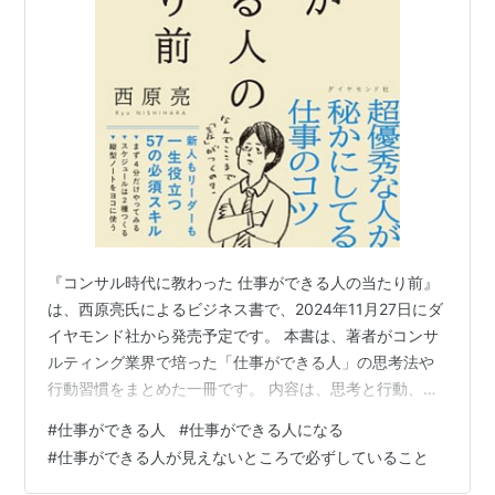
『コンサル時代に教わった 仕事ができる人の当たり前』
は、西原亮氏によるビジネス書で、2024年11月27日にダ
イヤモンド社から発売予定です。 本書は、著者がコンサ
ルティング業界で培った「仕事ができる人」の思考法や
行動習慣をまとめた一冊です。 内容は、思考と行動、コ
ミュニケーション、タスク管理、メモ、議事録、会議、
#
仕事ができる人
#
仕事ができる人になる
言語化、読書術、礼儀など、多岐にわたるテーマで実践
#
仕事ができる人が見えないところで必ずしていること
的なスキルを紹介しています。例えば、「わかったふり
をしない」「いきなり手を動かさない」「上司に答えを