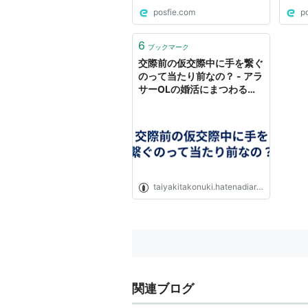
posfie.com
p
6
ブックマーク
交際前の仮交際中に手を繋ぐ
のって当たり前なの？ - アラ
サーOLの婚活にまつわるあ
れこれ
taiyakitakonuki.hatenadiary.jp
関連ブログ