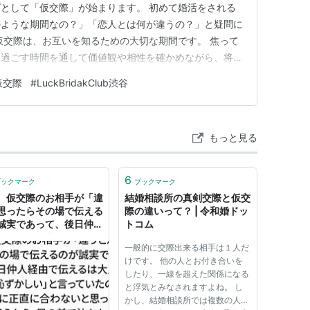
として「仮交際」が始まります。 初めて婚活をされる
のような期間なの？」「恋人とは何が違うの？」と疑問に
仮交際は、お互いを知るための大切な期間です。 焦って
に過ごす時間を通して価値観や相性を確かめながら、将来
かを見極めていきます。 このページでは、仮交際の基
仮交際
#
LuckBridakClub渋谷
進め方、真剣交際へ進むタイミング、注意したいポイント
す。 仮交際の…
もっと見る
6
ブックマーク
ブックマーク
、仮交際のお相手が「違
結婚相談所の真剣交際と仮交
思ったらその場で伝える
際の違いって？ | 令和婚ドッ
誠実であって、後日仲人
トコム
で伝えるは大人として恥
一般的に交際出来る相手は１人だ
しい」と言っていたの
けです。 他の人とお付き合いを
最後に正直に合わないと
したり、一線を超えた関係になる
たことを伝えたら、目の
と浮気とみなされますよね。 し
泣かれた
かし、結婚相談所では複数の人と