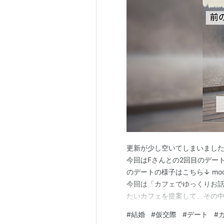
更新が少し空いてしまいました
今回はFさんとの2回目のデー
のデートの様子はこちら↓ moota
今回は「カフェでゆっくりお話
たいカフェを提案して、その中
ら、 ちょっと気になる点が。 
#
結婚
#
仮交際
#
デート
#
み。 2つ目… 返信が毎日夜に