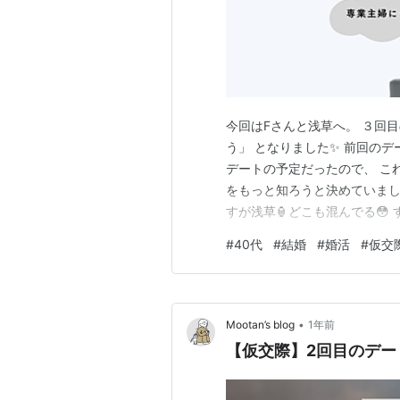
今回はFさんと浅草へ。 ３回
う」 となりました✨ 前回のデートは
デートの予定だったので、 こ
をもっと知ろうと決めていまし
すが浅草🏮どこも混んでる😳
良くお店に入れ、すぐに食事を
#
40代
#
結婚
#
婚活
#
仮交
ながら、 Fさんとのランチを楽し
めたり、通…
•
Mootan’s blog
1年前
【仮交際】2回目のデート