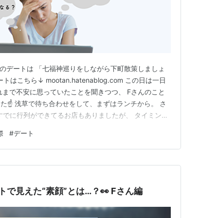
目のデートは 「七福神巡りをしながら下町散策しましょ
こちら↓ mootan.hatenablog.com この日は一日
れまで不安に思っていたことを聞きつつ、 Fさんのこと
た☝️ 浅草で待ち合わせをして、まずはランチから。 さ
 すでに行列ができてるお店もありましたが、 タイミング
する事ができました✨ 「幸先がいいね👍」なんて話し
際
#
デート
みました。 そして、いざ七福神巡りへ🏃‍♀️ 街並みを眺
で見えた“素顔”とは…？👀 Fさん編