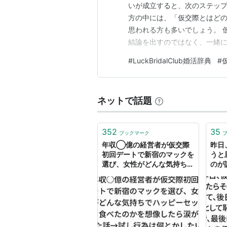
いが成立すると、次のステップ
方の中には、「仮交際とはど
思われる方も多いでしょう。 
結論を出すのではなく、一緒
のパートナーとしてふさわしい
#
LuckBridalClub婚活辞典
#
本的な考え方から、デートの
までを分かりやすくご紹介しま
ネットで話題
352
35
ブックマーク
年収◯億の経営者が仮交際
昨日
初回デートで新宿のマックを
うと
選び、女性がどんな気持ちで
のが
ハッピーセットを食べたのか
経由
を想像したら涙が出た話→試
ずか
し行為は何とかしたい
で、
思っ
前で