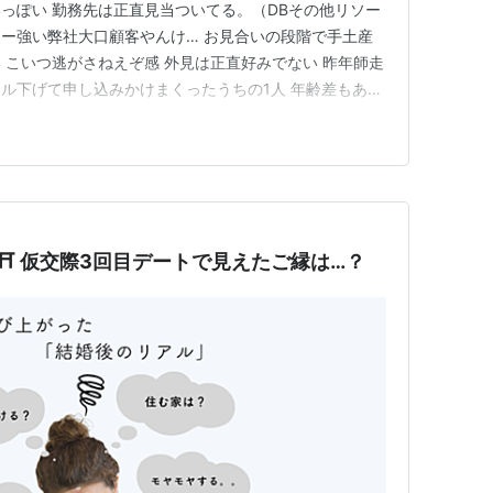
っぽい 勤務先は正直見当ついてる。（DBその他リソー
ー強い弊社大口顧客やんけ… お見合いの段階で手土産
 こいつ逃がさねえぞ感 外見は正直好みでない 昨年師走
ル下げて申し込みかけまくったうちの1人 年齢差もあっ
気がする。自炊の話とか、「どうせ大したことないんでし
兄夫婦に紹介したとき兄嫁に目が行きそうなので多分折
し厳しい基準が…
⛩️ 仮交際3回目デートで見えたご縁は…？