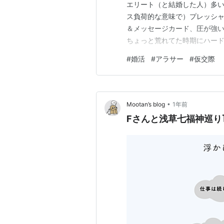
エリート（と結婚した人）多い
ス負荷的な意味で）プレッシャ
＆メッセージカード、圧が強い
ちょっと荒れてた時期にハード
てちょっと格下に見られてる
#
婚活
#
アラサー
#
仮交際
ょ」オーラを出されてたので 
を見て終了する 便利な、しか
•
Mootan’s blog
1年前
Fさんと浅草七福神巡り