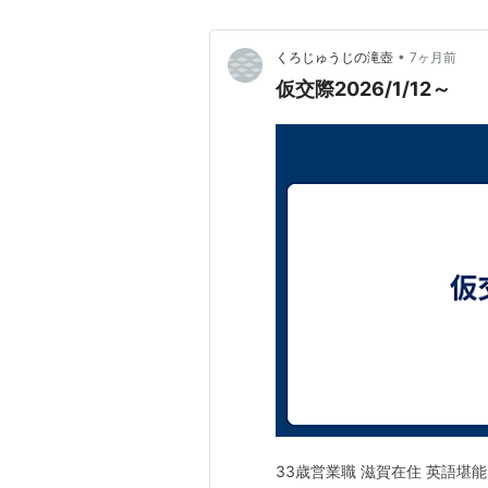
•
くろじゅうじの滝壺
7ヶ月前
仮交際2026/1/12～
33歳営業職 滋賀在住 英語