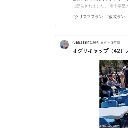
に開催されました。 南十字星の
会場へ行くと ウクレレ姉さん
#
クリスマスラン
#
仮装ラン
気投合 一瞬にしてデュオが出
2時間以上 弾…
•
今日は18時に帰ります
3年前
オグリキャップ（42）