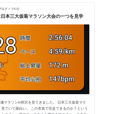
•
ブログ
3年前
は日本三大仮装マラソン大会の一つを見学
瀬マラソンin所沢を見てきました。 日本三大仮装マラ
 見ていて面白い。 この衣装で完走できるのか？という