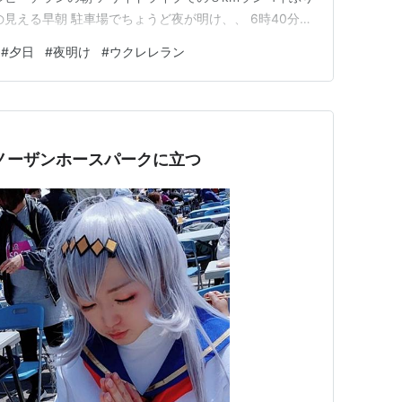
見える早朝 駐車場でちょうど夜が明け、、 6時40分
がいて 私も例年の如くウクレレ持参 目があった途端、意
#
夕日
#
夜明け
#
ウクレレラン
来上がり レースの始まる前、レース中、 レース後と通算
ノーザンホースパークに立つ