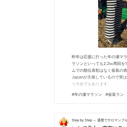
昨年は応援に行った年の瀬マ
ラソンといっても2.2㎞周回を
ムでの順位表彰はなく仮装の表彰
Japanが主催しているので
う大会でもあります。
#
年の瀬マラソン
#
仮装ラン
Step by Step ～ 還暦でサロマンブ