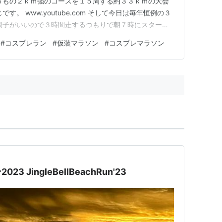
うもの２ｋｍ強のコースを１５周する約３３ｋｍの大会
す。 www.youtube.com そして今日は毎年恒例の３
調子がいいので３時間走するつもりで朝７時にスター
ガーミンの表示が３時間経過したので終了したら、 ３時
#
コスプレラン
#
仮装マラソン
#
コスプレマラソン
給水の時間分カウントされなかったのか？？？ モデレー
とが…
ジングルベルビーチラン2023 JingleBellBeachRun'23