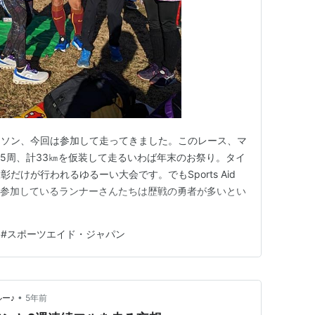
ラソン、今回は参加して走ってきました。このレース、マ
15周、計33㎞を仮装して走るいわば年末のお祭り。タイ
だけが行われるゆるーい大会です。でもSports Aid
実は参加しているランナーさんたちは歴戦の勇者が多いとい
#
スポーツエイド・ジャパン
•
ルー♪
5年前