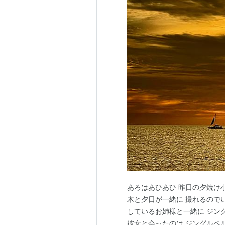
あろはあひあひ 昨日の夕焼け小焼
木と夕日が一緒に 撮れるので
しているお姉様と一緒に ジン
彼女と会ったのは ジングルベル