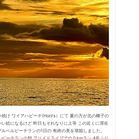
け ワイアハビーチ(Honl's）にて 夏の方が北の椰子の
いい絵になるけど 昨日もそれなりに上等 この近くに滞在
グルベルビーチランの1日の 有終の美を堪能しました。
ビーチランの朝 アリイドライブでの５kmラン 4年ぶり