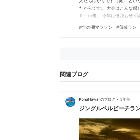
人たちばかりです（笑） とい
だからです。 大会はこんな感じで
０ｋｍ走。 今年は怪我もせず
ト。 給水休憩を３回入れて、
#
年の瀬マラソン
#
仮装ラン
間に達していませんでした。 
トペースで約３時間走り切るこ
関連ブログ
•
KonaHawaiiのブログ
3年前