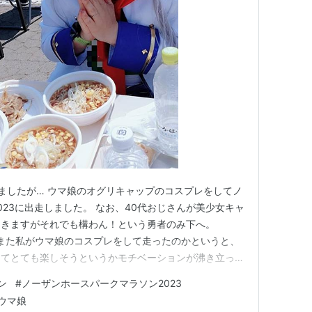
ましたが… ウマ娘のオグリキャップのコスプレをしてノ
23に出走しました。 なお、40代おじさんが美少女キャ
てきますがそれでも構わん！という勇者のみ下へ。
om なんでまた私がウマ娘のコスプレをして走ったのかというと、
してとても楽しそうというかモチベーションが沸き立った
読者登録させて頂いてるチャーリーさんや、ジャック・
ン
#
ノーザンホースパークマラソン2023
、あと道マラ2018で見かけたセーラーマーキュリーの
ウマ娘
…