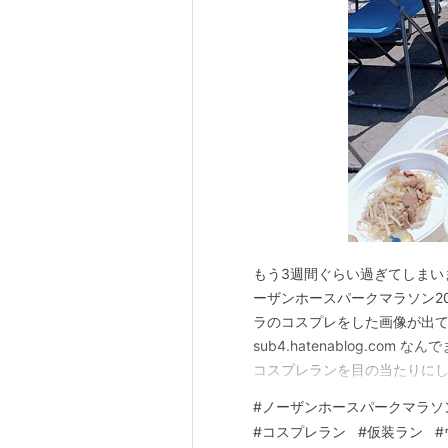
もう3週間ぐらい過ぎてしまい
ーザンホースパークマラソン20
ラのコスプレをした画像が出
sub4.hatenablog.c
コスプレランを目の当たりに
事がキッカケ。 思い起こせば
#
ノーザンホースパークマラソ
スパロウで有名なたいがぁさん
#
コスプレラン
#
仮装ラン
#
NAOANさんなど、走ってた時