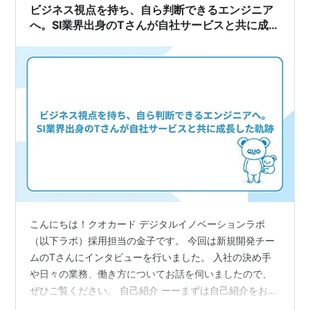
手段として、企業の公式WebサイトやSNSなどを確認す
ビジネス視点を持ち、自ら判断できるエンジニア
る方法があげられる。実際に働いている社員の…
へ。SI業界出身のTさんが自社サービスと共に成長
した軌跡
こんにちは！クオカード デジタルイノベーションラボ
（以下ラボ）採用担当の金子です。 今回は新規開発チー
ムのTさんにインタビューを行いました。 入社の決め手
や日々の業務、働き方についてお話を伺いましたので、
ぜひご覧ください。 自己紹介 ーーまずは自己紹介をお願
いします。 2019年12月に入社したTです。 前職ではSI業