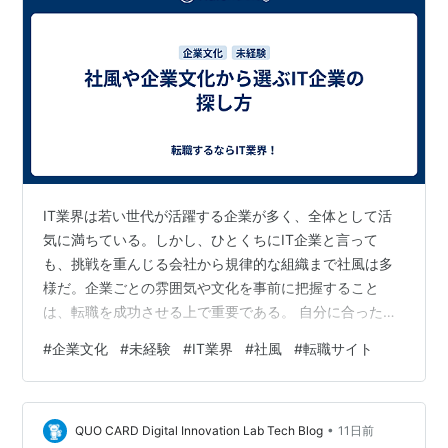
IT業界は若い世代が活躍する企業が多く、全体として活
気に満ちている。しかし、ひとくちにIT企業と言って
も、挑戦を重んじる会社から規律的な組織まで社風は多
様だ。企業ごとの雰囲気や文化を事前に把握すること
は、転職を成功させる上で重要である。 自分に合った職
場を見つけるためには、条件面だけでなく企業の価値観
#
企業文化
#
未経験
#
IT業界
#
社風
#
転職サイト
を見極める姿勢が欠かせない。働く環境の雰囲気が自身
の性格と合わなければ、入社後にミスマッチを感じる原
因となる。チームワークと個人の成果のどちらを重視す
•
るかで、企業の雰囲気は大きく異なる。 社風を把握する
QUO CARD Digital Innovation Lab Tech Blog
11日前