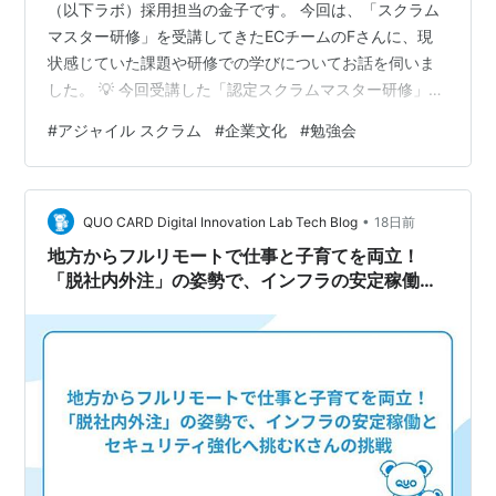
（以下ラボ）採用担当の金子です。 今回は、「スクラム
マスター研修」を受講してきたECチームのFさんに、現
状感じていた課題や研修での学びについてお話を伺いま
した。 💡 今回受講した「認定スクラムマスター研修」に
ついて アギレルゴコンサルティング社が主催する、認定
#
アジャイル スクラム
#
企業文化
#
勉強会
スクラムマスター研修です。今回は、スクラムの基礎構
築にも深く関わってきたジェームズ・コプリエン氏が講
師を務めるプログラムを受講しました。
•
https://www.jp.agilergo.com/online-csm-coplien-
QUO CARD Digital Innovation Lab Tech Blog
18日前
202607 www.jp.agilergo.com 【研…
地方からフルリモートで仕事と子育てを両立！
「脱社内外注」の姿勢で、インフラの安定稼働と
セキュリティ強化へ挑むKさんの挑戦