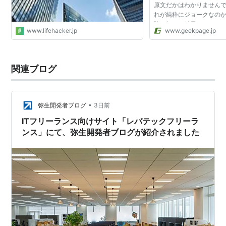
原文だかはわかりませんで
れが純粋にジョークなの
験を行った結果なのかも
www.lifehacker.jp
www.geekpage.jp
た。 イギリスで行われた
ると記載されてい...
関連ブログ
•
弥生開発者ブログ
3日前
ITフリーランス向けサイト「レバテックフリーラ
ンス」にて、弥生開発者ブログが紹介されました