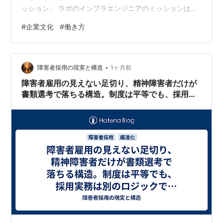
ッション」 ラボのインフラエンジニアのミッションは、
弊社が展開するデジタルギフト「QUOカードPay」の
#
企業文化
#
働き方
「信頼性」「スケーラビリティ」「セキュリティ」の向
上です。 決済系サービスとして、データの極めて高い堅
牢性と整合性の維持を追求しています。 ビジネス的な要
•
求との優先順位を調整しながら進める複雑さもあります
障害者採用の現実と構造
1ヶ月前
が、自律的に、かつスピード感を持って推進していくこ
障害者雇用の見えない足切り、精神障害者だけが
とを目指しています。 具体的な業務内容と…
書類選考で落ちる構造。制度は平等でも、採用実
務は別のロジックで動いている