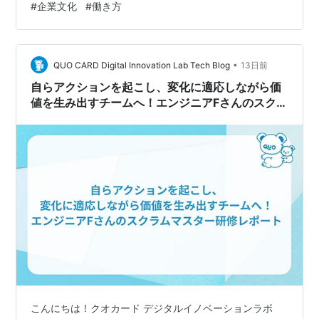
#
企業文化
#
働き方
界で、さまざまな業種のシステムをサーバサイドエンジ
ニアとして開発してきました。 趣味は、読書やゲーム、
YouTube、Netflixを見ることです。最近は村上春樹の新
•
刊を読んでいます。 転職理由と入社の決め手 ーー転職で
QUO CARD Digital Innovation Lab Tech Blog
13日前
重視した点や、入社の決め手について教えてください。
自らアクションを起こし、変化に適応しながら価
前職のS…
値を生み出すチームへ！エンジニアFさんのスクラ
ムマスター研修レポート
こんにちは！クオカード デジタルイノベーションラボ