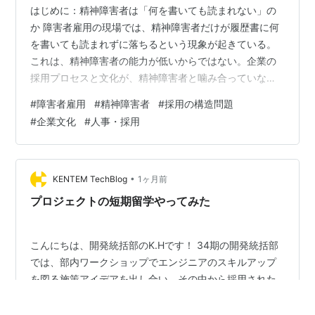
はじめに：精神障害者は「何を書いても読まれない」の
か 障害者雇用の現場では、精神障害者だけが履歴書に何
を書いても読まれずに落ちるという現象が起きている。
これは、精神障害者の能力が低いからではない。企業の
採用プロセスと文化が、精神障害者と噛み合っていない
ために起きる構造的な問題だ。 本記事では、制度・採用
#
障害者雇用
#
精神障害者
#
採用の構造問題
実務・企業文化の3層に分けて、この不可視の足切りの正
#
企業文化
#
人事・採用
体を明らかにする。 1. 制度は「平等」を掲げている 障害
者雇用促進法では、 障害種別 等級 障害内容 による不利
益扱いは禁止されている。 つまり制度上は、 精神障害者
でも、等級が高くても、応募資格は完全に同じ。 制度は
•
KENTEM TechBlog
1ヶ月前
公平に設計されている。…
プロジェクトの短期留学やってみた