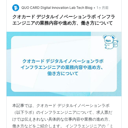
きっかけで立ち上げました。 自分の持つ知識が他の方の
•
役に立てたのが純粋に嬉しかったです。 この経験から、
QUO CARD Digital Innovation Lab Tech Blog
1ヶ月前
VSCodeのTipsをもっと気…
クオカード デジタルイノベーションラボ インフラ
エンジニアの業務内容や進め方、働き方について
本記事では、クオカード デジタルイノベーションラボ
（以下ラボ）のインフラエンジニアについて、求人票だ
けでは伝えきれない具体的な仕事内容や業務の進め方、
働き方などをご紹介します。 インフラエンジニアの「ミ