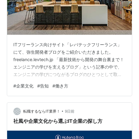
ITフリーランス向けサイト「レバテックフリーランス」
にて、弥生開発者ブログをご紹介いただきました。
freelance.levtech.jp 「最新技術から開発の舞台裏まで！
エンジニアの学びを支えるブログ」という記事の中で、
エンジニアの学びにつながるブログのひとつとして取り
上げていただきました。さまざまな企業の技術ブログが
#
企業文化
#
告知
#
働き方
まとめて紹介されている記事なので、ぜひあわせてご覧
ください。 弥生開発者ブログは、開発本部の様々なポジ
ションのエンジニアが持ち回りで執筆しています。 クラ
•
ウド開発やAWSの運用、テスト自動化、アジャイル・ス
転職するならIT業界！
9日前
クラムの実践、プロダクトデザインなど、テーマは書き
社風や企業文化から選ぶIT企業の探し方
手の担当領域そのまま…