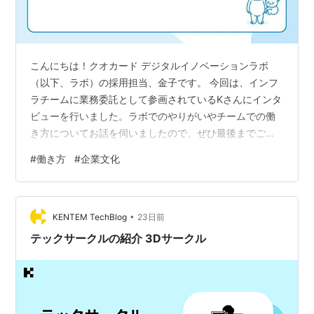
こんにちは！クオカード デジタルイノベーションラボ
（以下、ラボ）の採用担当、金子です。 今回は、インフ
ラチームに業務委託として参画されているKさんにインタ
ビューを行いました。ラボでのやりがいやチームでの働
き方についてお話を伺いましたので、ぜひ最後までご覧
ください！ 自己紹介 プロジェクト参画の決め手 実際に
#
働き方
#
企業文化
参画してみて 担当業務 1日の流れ 大変だったことと、や
りがい 成長した点と叶えられた働き方 今後挑戦したいこ
と 選考を考えている方へのメッセージ 最後に 自己紹介
•
ー まずは自己紹介をお願いします。 はい。2019年7月か
KENTEM TechBlog
23日前
らインフラチームに参画しているKです。 これまでの経
テックサークルの紹介 3Dサークル
歴としては、新卒…