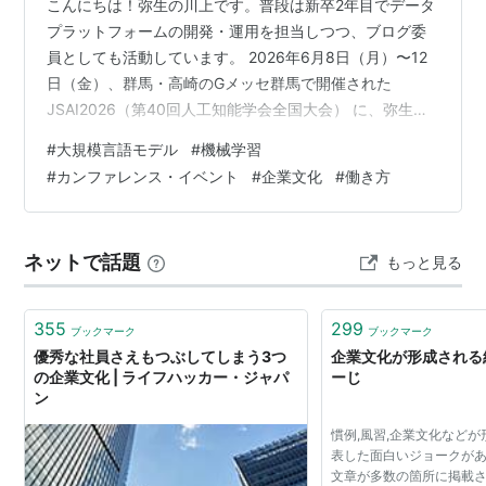
こんにちは！弥生の川上です。普段は新卒2年目でデータ
プラットフォームの開発・運用を担当しつつ、ブログ委
員としても活動しています。 2026年6月8日（月）〜12
日（金）、群馬・高崎のGメッセ群馬で開催された
JSAI2026（第40回人工知能学会全国大会） に、弥生チ
ームの一員として参加してきました。 この記事では──現
#
大規模言語モデル
#
機械学習
場の空気、交わした会話、メンバーそれぞれが持ち帰っ
#
カンファレンス・イベント
#
企業文化
#
働き方
たもの──を、新卒2年目の目線でお届けします。メンバ
ー全員の生の声も、たっぷり引用していきます。 前半は
日程を追っていき、最後に5日間を通して感じたことまと
ネットで話題
もっと見る
めてお伝えできればと思います！ JSAI2026とは？──ま
ずは全体像か…
355
299
ブックマーク
ブックマーク
優秀な社員さえもつぶしてしまう3つ
企業文化が形成される経
の企業文化 | ライフハッカー・ジャパ
ーじ
ン
慣例,風習,企業文化など
表した面白いジョークがあ
文章が多数の箇所に掲載