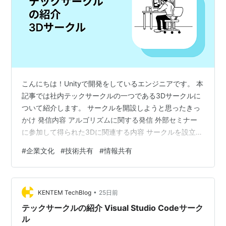
こんにちは！Unityで開発をしているエンジニアです。 本
記事では社内テックサークルの一つである3Dサークルに
ついて紹介します。 サークルを開設しようと思ったきっ
かけ 発信内容 アルゴリズムに関する発信 外部セミナー
に参加して得られた3Dに関連する内容 サークルを設立し
て感じたこと おわりに サークルを開設しようと思ったき
#
企業文化
#
技術共有
#
情報共有
っかけ 社内で測量のような3Dに関連するアウトプットが
しやすい場を設けたかったためです。 弊社ではクラウ
ド、モバイル、デスクトップの各分野で工事の設計や施
•
工時の3次元データを扱う製品を数多く開発しています。
KENTEM TechBlog
25日前
しかし、これらの製品開発や調査で得られた有益な知見
テックサークルの紹介 Visual Studio Codeサーク
がチーム内での共有…
ル