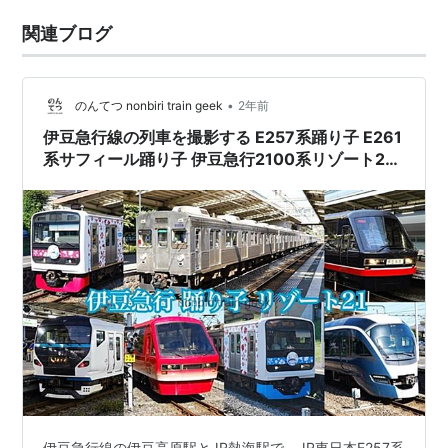
関連ブログ
•
のんてつ nonbiri train geek
2年前
伊豆急行線の列車を撮影する E257系踊り子 E261
系サフィール踊り子 伊豆急行2100系リゾート21
3000系アロハ電車
伊豆急行線の伊豆高原駅とJR熱海駅で、JR東日本E257系