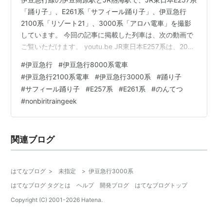
「踊り子」、E261系「サフィール踊り子」、伊豆急行
2100系「リゾート21」、3000系「アロハ電車」を撮影
しています。 今回の記事に掲載した列車は、次の動画で
ご覧いただけます。 youtu.be JR東日本E257系は、2001
年から中央線の特急「あずさ」「かいじ」や、房総エリ
#
伊豆急行
#
伊豆急行8000系電車
アの特急用として導入された特急形車両です。 後継の
#
伊豆急行2100系電車
#
伊豆急行3000系
#
踊り子
E353系の導入により、中央線の特急からは撤退（臨時列
#
サフィール踊り子
#
E257系
#
E261系
#
のんてつ
車を除く）し、塗装変更や走行機器更新などのリニュー
#
nonbiritraingeek
アル工事を受け、「踊り子」用に転用されています。 下
の画像は、伊豆高原駅の1、2番線ホーム（伊豆急下田
側）…
関連ブログ
はてなブログ
>
未指定
>
伊豆急行3000系
はてなブログ タグとは
ヘルプ
開発ブログ
はてなブログトップ
Copyright (C) 2001-
2026
Hatena.