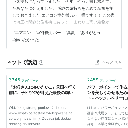
い気持ちになっていました。 今年、やっと探し求めてい
たあなたに会えました。 感謝の気持ちをこめて装飾を施
しておきました エアコン室外機カバー様です！！ この家
は埼玉の閑静な住宅街にあって、 まわりに高い建物が何
もなくて、 日当たりがとても良くて、風通しもとても良
#
エアコン
#
室外機カバー
#
真夏
#
ありがとう
いのです。 こんな我が家を気に入っているのですが… ち
#
会いたかった
ょうど今頃、夏になって暑くなってくると、 いちばん日
当たりのいい私のパソコン部屋が、 エアコンがきかず灼
熱地獄になるんです…。 室外機がちょうど日の当たる場
ネットで話題
もっと見る
所にあるせいか、 エアコンつけて冷房の温度を最低にし
ても、 生ぬるい風しか出…
3248
2459
ブックマーク
ブックマーク
「お母さんに会いたい…」天国へ行く
パワーポイントで作る
前に、子ヒツジが叶えた最後の願い
ンを美しくみせるため
ト - ハックルベリー
Widzisz tę stronę, ponieważ domena
はじめにパワーポイント
www.whats.be została zdelegowana na
画書作成用ツールとして
serwery nazw firmy: Zobacz jak dodać
ならない存在になった感
domenę do serwera.
身も、本業は企画者なの