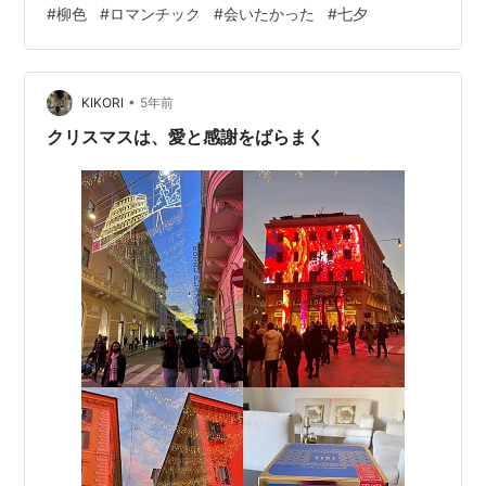
#
柳色
#
ロマンチック
#
会いたかった
#
七夕
し来週、来月の…なんてのもありでご自由にして頂けれ
ばと考えています。 それではやってみよう('ω')ﾉ 次の２
色のうち、どちらかを選んでください。結果は下～～ ～
～ 結果 ～～ 璃寛茶を選んだ方… ロマンチックな雰囲気
•
KIKORI
5年前
に浸…
クリスマスは、愛と感謝をばらまく