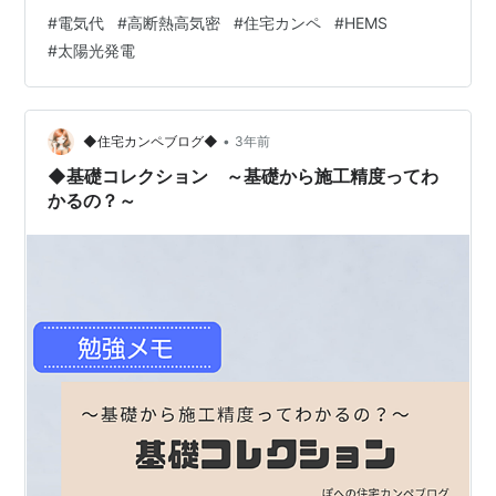
#
電気代
#
高断熱高気密
#
住宅カンペ
#
HEMS
#
太陽光発電
•
◆住宅カンペブログ◆
3年前
◆基礎コレクション ～基礎から施工精度ってわ
かるの？～