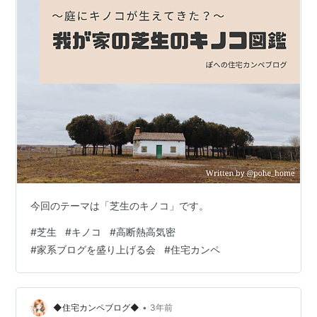
今回のテーマは「芝生のキノコ」です。
#
芝生
#
キノコ
#
高断熱高気密
#
家系ブログを盛り上げる会
#
住宅カンペ
•
◆住宅カンペブログ◆
3年前