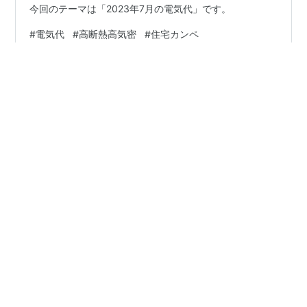
今回のテーマは「2023年7月の電気代」です。
#
電気代
#
高断熱高気密
#
住宅カンペ
#
家系ブログを盛り上げる会
•
◆住宅カンペブログ◆
3年前
◆芝生根止めのススメ ～レンガで芝刈りをらく
ちんに～