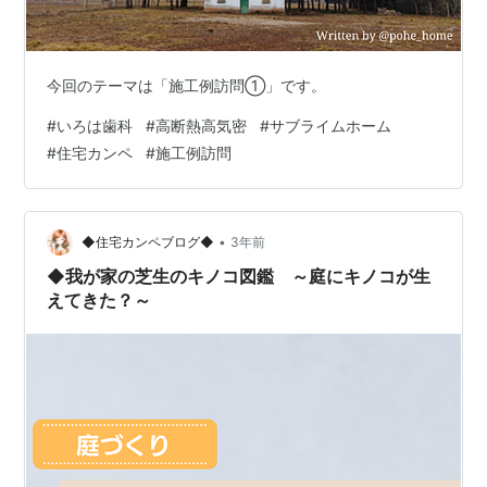
今回のテーマは「施工例訪問①」です。
#
いろは歯科
#
高断熱高気密
#
サブライムホーム
#
住宅カンペ
#
施工例訪問
•
◆住宅カンペブログ◆
3年前
◆我が家の芝生のキノコ図鑑 ～庭にキノコが生
えてきた？～