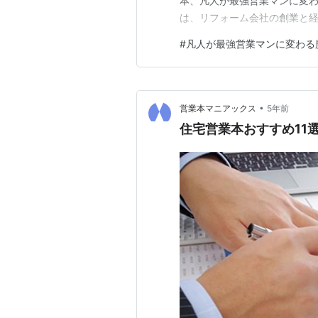
本、凡人が最強営業マンに変わ
は、リフォーム会社の創業と
ている方。 この本は、４つの
#
凡人が最強営業マンに変わる
真意を汲み取り、汲み取った
（「魔法のセールストーク」）
•
営業本マニアックス
5年前
住宅営業本おすすめ11