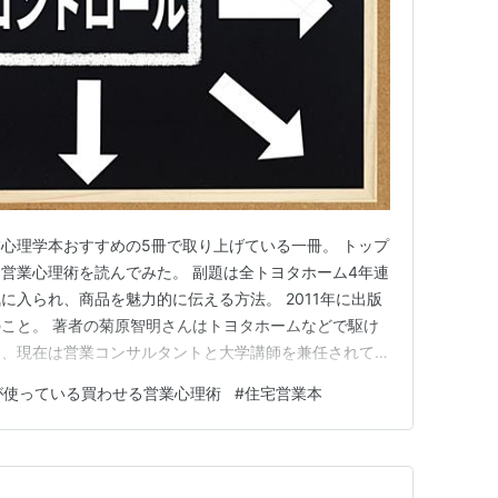
業心理学本おすすめの5冊で取り上げている一冊。 トップ
営業心理術を読んでみた。 副題は全トヨタホーム4年連
に入られ、商品を魅力的に伝える方法。 2011年に出版
こと。 著者の菊原智明さんはトヨタホームなどで駆け
り、現在は営業コンサルタントと大学講師を兼任されてい
営業心理術が語られている。一つ一つはコンパクトにまと
が使っている買わせる営業心理術
#
住宅営業本
 このブログでもマーケティングに役立つ心理学という
がこの本でもい…