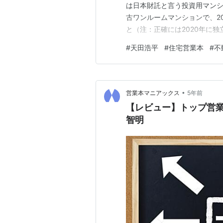
は日本財託と言う投資用マン
古ワンルームマンションで、2
と（注：正確には2020年に独
と。）。 著者の本は月商6億円
#
天田浩平
#
住宅営業本
#
不
同書は不動産投資を題材に著書
下のような点が印象に残った。
•
営業本マニアックス
5年前
【レビュー】トップ営業
智明