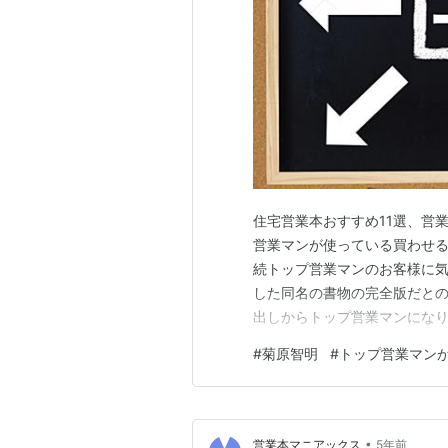
住宅営業本おすすめ11選、営
営業マンが使っている買わせる
続トップ営業マンのお客様に気
した同名の書物の完全版だとの
出しからトップ営業マンにな
る方。 本書では、58個もの
#
菊原智明
#
トップ営業マン
まっていてとても読みやすい。
名称で事情を紹介してきたのだ
•
営業本マニアックス
5年前