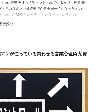
ションの販売会社の営業マンをされている方で、投資用中
014年の営業マン融資実行件数全国一位になったとのこ
立され、A-MAXという会社を経営されているとのこ
 日本No．1営業マンの「最速」仕事術に続いて2冊目。
動産投資
が構築した売れる仕組みづくりを学べる本である。 以
 ・セ…
マンが使っている買わせる営業心理術 菊原