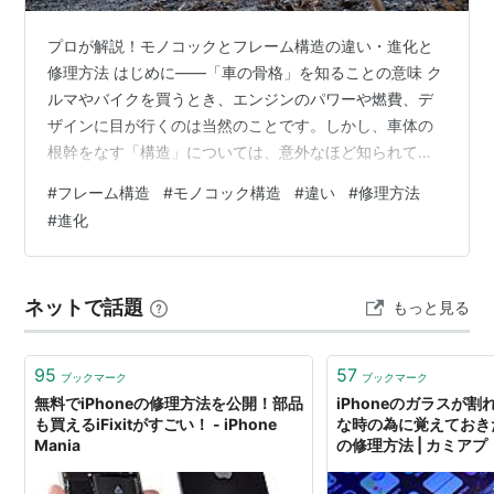
プロが解説！モノコックとフレーム構造の違い・進化と
修理方法 はじめに——「車の骨格」を知ることの意味 ク
ルマやバイクを買うとき、エンジンのパワーや燃費、デ
ザインに目が行くのは当然のことです。しかし、車体の
根幹をなす「構造」については、意外なほど知られてい
ません。モノコック構造とフレーム構造。この二つの言
#
フレーム構造
#
モノコック構造
#
違い
#
修理方法
葉を自動車のカタログや記事で見かけたことがある人は
#
進化
多いはずです。でも、実際にどう違うのか、なぜクルマ
によって構造が異なるのかを、しっかり説明できる人は
それほど多くないのではないでしょうか。 この記事で
ネットで話題
もっと見る
は、単に「モノコックは軽くて、フレームは頑丈」とい
った簡単な説明だけでなく、それぞれの仕組みがな…
95
57
ブックマーク
ブックマーク
無料でiPhoneの修理方法を公開！部品
iPhoneのガラスが
も買えるiFixitがすごい！ - iPhone
な時の為に覚えておき
Mania
の修理方法 | カミアプ