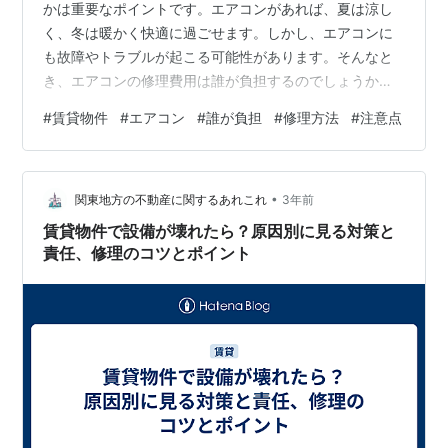
かは重要なポイントです。エアコンがあれば、夏は涼し
く、冬は暖かく快適に過ごせます。しかし、エアコンに
も故障やトラブルが起こる可能性があります。そんなと
き、エアコンの修理費用は誰が負担するのでしょうか？
また、賃貸物件のエアコンの修理方法や注意点は何でし
#
賃貸物件
#
エアコン
#
誰が負担
#
修理方法
#
注意点
ょうか？この記事では、賃貸物件にエアコンが付いてい
るメリットと、エアコンの修理に関する情報をお伝えし
ます。 賃貸物件にエアコンが付いているメリット 賃貸物
•
件にエアコンが付いているメリットは、以下のようなも
関東地方の不動産に関するあれこれ
3年前
のがあります。 節電や省エネになる エアコンは、室内の
賃貸物件で設備が壊れたら？原因別に見る対策と
温度や湿度を調整することで、快適な環境を作…
責任、修理のコツとポイント