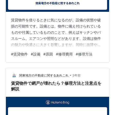
賃貸物件を借りるときに気になるのが、設備の状態や破
損の可能性です。設備とは、物件に備え付けられている
ものや付属しているもののことで、例えばキッチンやバ
スルーム、エアコンや照明などがあります。設備は物件
の魅力や快適さに大きく影響しますが、同時に故障や損
傷のリスクもあります。そこで、この記事では賃貸物件
#
賃貸物件
#
設備
#
原因
#
修理費用
#
修理方法
の設備と破損について、以下の5つのポイントに分けて詳
しく解説します。 賃貸物件の設備の破損の原因と対策 賃
貸物件の設備が破損する原因はさまざまですが、大きく
•
分けると自然災害や老朽化、使用方法の誤りなどが挙げ
関東地方の不動産に関するあれこれ
3年前
られます。自然災害は予測できないものですが、地震や
賃貸物件で網戸が壊れたら？修理方法と注意点を
台風などによって窓ガラスが割れたり、屋根や壁…
解説