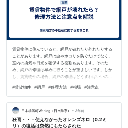
賃貸物件に住んでいると、網戸が破れたり外れたりする
ことがあります。網戸は虫やホコリを防ぐだけでなく、
室内の換気や日光を確保する役割もあります。そのた
め、網戸の修理は早めに行うことが望ましいです。しか
し、賃貸物件の場合、網戸の修理はどうすればいいので
しょうか？この記事では、賃貸物件の網戸の修理方法に
#
賃貸物件
#
網戸
#
修理方法
#
相場
#
注意点
ついて、種類やメリット・デメリット、費用や節約のコ
ツ、注意点やトラブル回避の方法などを詳しくご紹介し
ます。 網戸の修理方法の種類とメリット・デメリット 賃
•
貸物件の網戸の修理方法には、大きく分けて自分で修理
日本橋濱町Weblog（日々酔亭）
3年前
する方法と専門業者に依頼する方法があります。それぞ
狂喜・・・使えなかったオレンズネロ（0.2ミ
れの方法にはメリットとデメリットがありますので、…
リ）の復活は突然にもたらされた