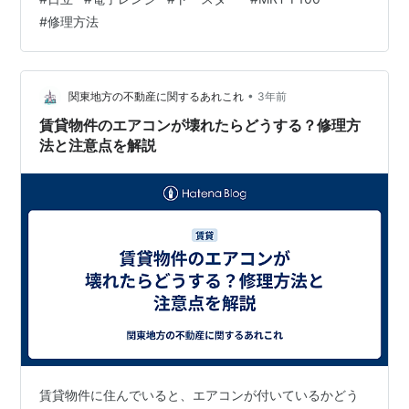
一「壊れたかも…」というとき、どうすればいいのでし
#
修理方法
ょうか？ 日立 2in1トースターレンジ 15L MRT-F100 H チ
ャコールグレー パン専用モード 単機能レンジ グリル調
理 ワイド庫内 1000W 温度調節4段階 日立(HITACHI)
Amazon 日立 2in1トースター…
•
関東地方の不動産に関するあれこれ
3年前
賃貸物件のエアコンが壊れたらどうする？修理方
法と注意点を解説
賃貸物件に住んでいると、エアコンが付いているかどう