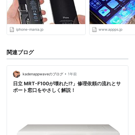
iphone-mania.jp
www.appps.jp
関連ブログ
•
kadenappwaveのブログ
1年前
日立 MRT-F100が壊れた!?」修理依頼の流れとサ
ポート窓口をやさしく解説！