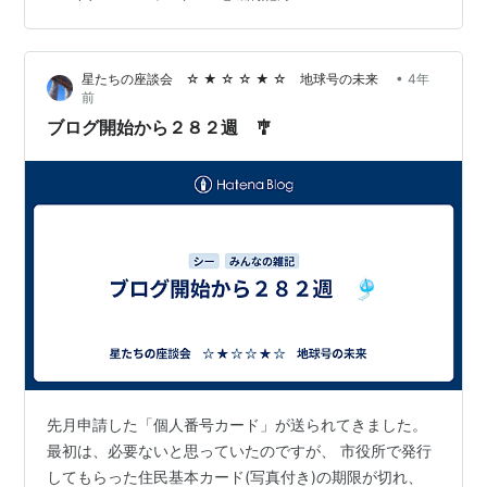
した規定ぶりとしては、以下のような例があります。 ◯
電子署名等に係る地方公共団体情報システム機構の認証
業務に関する法律施行規則（平成十五年総務省令第百二
•
星たちの座談会 ☆ ★ ☆ ☆ ★ ☆ 地球号の未来
4年
十号）（署名利用者符号及び署名利用者検証符号を記録
前
する電磁的記録媒体）第七条 法第三条第四項…
ブログ開始から２８２週 🎐
先月申請した「個人番号カード」が送られてきました。
最初は、必要ないと思っていたのですが、 市役所で発行
してもらった住民基本カード(写真付き)の期限が切れ、