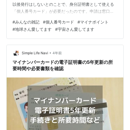
以後発行はしないとのことで、身分証明書として使える
「個人番号カード」が必要だったのです。申請は窓口で
写真も撮っていただき思っていたよりは簡単にすみまし
#
みんなの雑記
#
個人番号カード
#
マイナポイント
た。お蔭でマイナポイント20000円分ゲット！できまし
#
地球さん愛してます
#
宇宙さん愛してます
た。ちょっと嬉しいプレゼントでした🎵地球さん🌏あり
がとうございます愛しています💞 にほんブログ村
•
Simple Life Navi
4年前
マイナンバーカードの電子証明書の5年更新の所
要時間や必要書類を確認