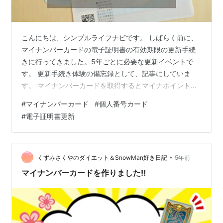
こんにちは、シンプルライフナビです。 しばらく前に、
マイナンバーカードの電子証明書の有効期限の更新手続
きに行ってきました。5年ごとに必要な更新イベントで
す。 更新手続き体験の備忘録として、記事にしていま
す。 マイナンバーカードを取得するとマイナポイントが
もらえるので、マイナンバーカードを申し込んだり、持
#
マイナンバーカード
#
個人番号カード
っている人は多いと思います。 マイナンバーカードを取
#
電子証明書更新
得後、初めて更新期限（5年経過）を迎える人は、参考に
してください。 マイナンバーカードの有効期限更新通知
は2種類ある マイナンバーカード・電子証明書 有効期限
通知書 が送られてきたとき 有効期限通知書の内容と更新
•
くずみさくやのダイエット＆SnowMan好き日記
5年前
手続きに必要な書類を確認する 行…
マイナンバーカードを作りました!!