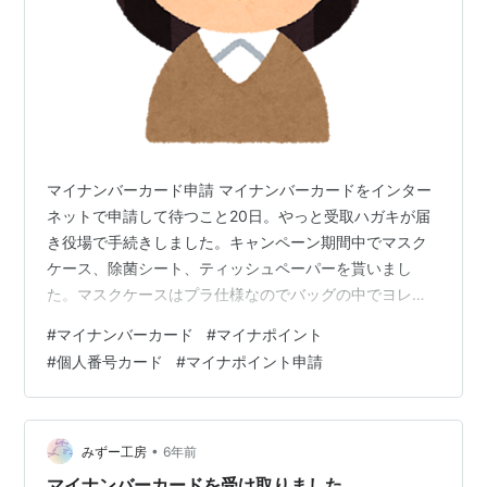
マイナンバーカード申請 マイナンバーカードをインター
ネットで申請して待つこと20日。やっと受取ハガキが届
き役場で手続きしました。キャンペーン期間中でマスク
ケース、除菌シート、ティッシュペーパーを貰いまし
た。マスクケースはプラ仕様なのでバッグの中でヨレヨ
レにならず使いやすそうです。さておきマイナポイント
#
マイナンバーカード
#
マイナポイント
申請。地域限定の追加ポイントが貰えるので、適当に申
#
個人番号カード
#
マイナポイント申請
込み後に気が付きました。 地域限定追加ポイント対象外
で申請してしまいました(呆然。対象はキャッスレス決
済。普段、キャッスレス決済を使うことが無いので、ク
レカで申込みました。一度申請したら、やり直しができ
•
みずー工房
6年前
ません。はぁ～勿体ないことしてしまったなぁ～。…
マイナンバーカードを受け取りました