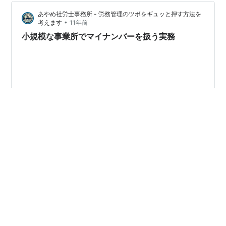
あやめ社労士事務所 - 労務管理のツボをギュッと押す方法を
•
考えます
11年前
小規模な事業所でマイナンバーを扱う実務
来年１月から使いはじめる。 先に通知カード、後からマ
イナンバーカード。 個人番号（マイナンバー）をどうや