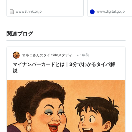
www3.nhk.or.jp
www.digital.go.jp
関連ブログ
•
オネェさんのタイパdeスタディ！
1年前
マイナンバーカードとは｜3分でわかるタイパ解
説