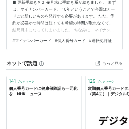
■ 更新手続き✕２ 先月末は手続き系が続きました。 まず
は、マイナンバーカード。 10年ということで今回はカー
ドごと新しいものを発行する必要があります。 ただ、予
約が必要かつ時間は短くても希望の時間が取れなくて、
結局月末になってしまいました。 ちなみに、マイナンバ
ーカードという名前がよくなかったのか、普及の足かせ
#
マイナンバーカード
#
個人番号カード
#
運転免許証
になったとかで、「個人番号カード」というのが正式名
称のようですね。 市役所には選挙の投票くらいしか行く
ことはなかったですので、選挙以外で行ったのは久々で
ネットで話題
もっと見る
すね。 下手をすると、選挙以外では、前回のマイナンバ
ーカードの更新の時くらいまで行っていないかもしれま
せん。 あとは運転免許証。 もう…
141
129
ブックマーク
ブックマーク
個人番号カードに健康保険証も一元化
次期個人番号カードタ
を NHKニュース
（第4回）｜デジタル