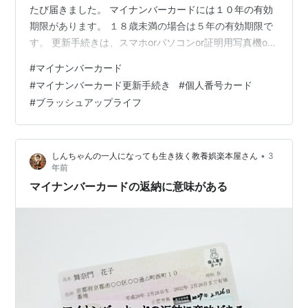
たび届きました。 マイナンバーカードには１０年の有効
期限があります。 １８歳未満の場合は５年の有効期限で
す。 更新手続きは、スマホorパソコンor証明用写真機or
郵送で申請できます。 更新手続きは役所の窓口に行かな
#
マイナンバーカード
くてもできるんだね。 更新手続き後に、交付通知書が届
#
マイナンバーカード更新手続き
#
個人番号カード
きますから、役所の窓口で新しいカードの交付を受けな
#
ブラッシュアップライフ
ければなりません。 なんだ、結局役所の窓口に行かなく
ちゃならないんだね。 マイナンバーカードは誕生日３か
月前から更新手続きができます。 運転免許証ですと誕生
•
しんちゃんの一人になっても生き抜く教養娯楽本屋さん
3
日の１か月後までが有効期限…
年前
マイナンバーカードの返納に意味がある