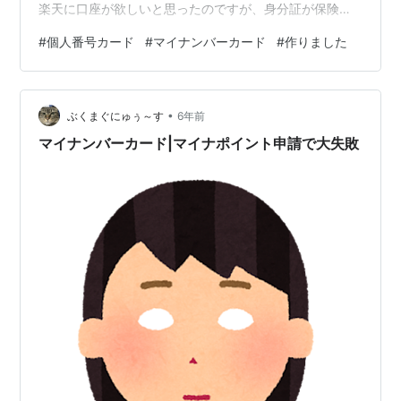
楽天に口座が欲しいと思ったのですが、身分証が保険証
しかなく 困った結果、 マイナンバーカードを作るか―!!
#
個人番号カード
#
マイナンバーカード
#
作りました
と重い腰をあげました。 セキュリティとか不安な面が多
いので何年もためらっていたのですが...仕方がないで
す。 2021年12月9日に郵便で申請をして、2022年1月11
•
日に交付の通知のはがきが来ました。 すごくぺらぺらの
ぶくまぐにゅぅ～す
6年前
はがきなので、取扱注意です。 丁度雨の日だったので、
マイナンバーカード|マイナポイント申請で大失敗
印刷…