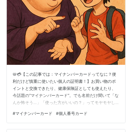
📛💳【この記事では：マイナンバーカードってなに？便
利だけど慎重に使いたい個人の証明書！】お買い物のポ
イントと交換できたり、健康保険証としても使えたり、
今話題の“マイナンバーカード”。でも名前だけ聞いて「な
んか怖そう…」「使った方がいいの？」ってモヤモヤし
てる子も多いわよね？今回は、そんなZ世代にもスッと入
#
マイナンバーカード
#
個人番号カード
るように、マイナンバーカードの仕組みとポイントをオ
ネェさんと一緒に見ていくわよ〜✨💋 👦「ねぇオネェさ
ん、マイナンバーカードってさ、なんかお母さんが『作