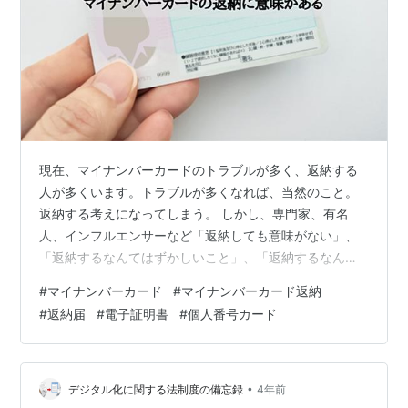
現在、マイナンバーカードのトラブルが多く、返納する
人が多くいます。トラブルが多くなれば、当然のこと。
返納する考えになってしまう。 しかし、専門家、有名
人、インフルエンサーなど「返納しても意味がない」、
「返納するなんてはずかしいこと」、「返納するなんて
浅はか」などというコメントが。マイナンバーカードを
#
マイナンバーカード
#
マイナンバーカード返納
返納して意味あるのかと考えてしまいますよね。 マイナ
#
返納届
#
電子証明書
#
個人番号カード
ンバーカードを返納して意味あるのと知りたいのなら、
この記事を読むことをおすすめします。 私はマイナンバ
ーカードのことをついて、詳しく調べ、返納のことにつ
いても調べてきました。なかでも、インターネット記事
•
デジタル化に関する法制度の備忘録
4年前