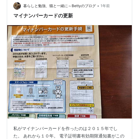
•
った方がいい』って言ってたけど…なにそれ？」 👠「あ
暮らしと勉強、猫と一緒に～Bettyのブログ
1年前
ら、ぼうやもついにマイナンバーと向き合う時が来たの
マイナンバーカードの更新
ね〜💄これはね、一言でいえば『あなたとい…
私がマイナンバーカードを作ったのは２０１５年でし
た。 あれから１０年。 電子証明書有効期限通知書がこの