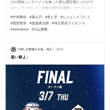
けの美味しいラーメンを食した様な満足感だったので
は？ ✅️ライオンズご自慢の強力先発陣 ✅️スーパールーキ
ーの躍動 ✅️現役レジェンド骨牙の大活躍 こりゃ、GW中
#
中村剛也
#
栗山巧
#
骨と牙
#
レジェンドプレイ
盤に向け勢い付きまっせ〜 ナベUの意地と気魄 今井と隅
#
渡部聖弥
#
渡邉勇太朗
#
埼玉西武ライオンズ
田の後を受けるというのは、本当にひとかたならぬプレ
#
seibulions
#
元山飛優
ッシャーだと思うところ、ただでさえ嫌な強力バファロ
ーズ打線に対峙したナベUさん。 7回に同点となる2ラン
を浴びはしたものの、過去の登板内容からしたら天地の
ナイスピッチ…
•
PBP_＠豊穣の大地・埼玉
2年前
遠い春よ♪