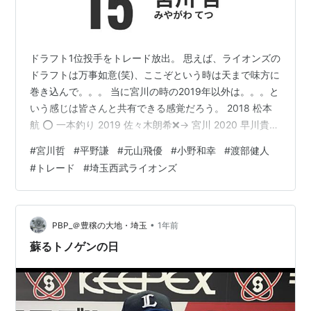
ドラフト1位投手をトレード放出。 思えば、ライオンズの
ドラフトは万事如意(笑)、ここぞという時は天まで味方に
巻き込んで。。。 当に宮川の時の2019年以外は。。。と
いう感じは皆さんと共有できる感覚だろう。 2018 松本
航 ⭕ 一本釣り 2019 佐々木朗希❌→ 宮川 2020 早川貴久
❌ → ベッケン 2021 隅田 ◎ 四球団競合 2022 蛭間⭕ 一
#
宮川哲
#
平野謙
#
元山飛優
#
小野和幸
#
渡部健人
本釣り 2023 武内 ◎ 三球団競合
#
トレード
#
埼玉西武ライオンズ
patriotorca617.hatenadiary.jp 2020も、ハズレ１位指名
ではあるが、その選択が正しかったかどうかは、来シー
ズンがファイナルアンサーだろう。 大卒では四年で芽が
でなければ、…
•
PBP_＠豊穣の大地・埼玉
1年前
蘇るトノゲンの日