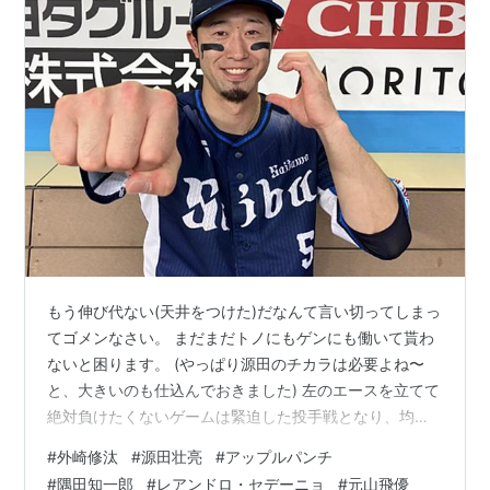
もう伸び代ない(天井をつけた)だなんて言い切ってしまっ
てゴメンなさい。 まだまだトノにもゲンにも働いて貰わ
ないと困ります。 (やっぱり源田のチカラは必要よね〜
と、大きいのも仕込んでおきました) 左のエースを立てて
絶対負けたくないゲームは緊迫した投手戦となり、均衡
を破ったのはアップルパンチ🍎👊🍎 ／5/25 ヒーローイン
#
外崎修汰
#
源田壮亮
#
アップルパンチ
タビュー⚾️＼埼玉西武 #外崎修汰 選手✨🍎#seibulions#パ
#
隅田知一郎
#
レアンドロ・セデーニョ
#
元山飛優