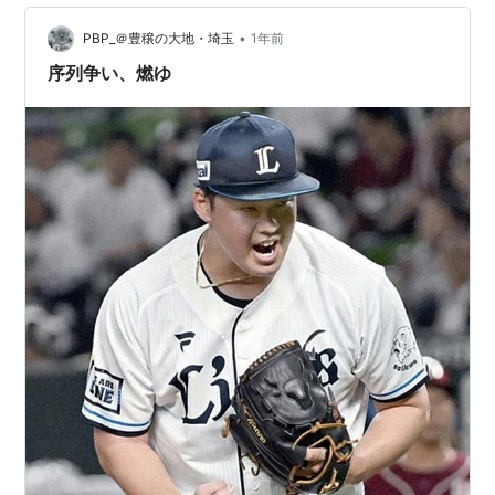
•
PBP_＠豊穣の大地・埼玉
1年前
序列争い、燃ゆ