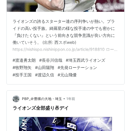
ライオンズの誇るスターター達の序列争いが熱い。プラ
イドの高い投手族。綺羅星の様な投手達の中でも密かに
『負けたくない』という前向きな競争意識が良い方向に
働いていそう。 (出所: 西スボweb)
https://nishispo.nishinippon.co.jp/article/918810 ローテ
ーションの一角に入る事に汲々としていた段階から一気
#
渡邉勇太朗
#
長谷川信哉
#
埼玉西武ライオンズ
に序列上位を狙う存在に？ 少しでも不様なピッチングを
#
牧野翔矢
#
山田陽翔
#
先発ローテーション
したら御鉢は回ってこない。 ６枠を争う静かな闘いがラ
#
投手王国
#
渡辺久信
#
元山飛優
イオンズ程、高レベルで熱いところはないだろうと思
う。 当にその好循環が生んでるとも言えそうな、今日の
ナベUさん熱投❗️ youtu.be 堅守にも支…
•
PBP_＠豊穣の大地・埼玉
1年前
ライオンズ全部盛り🍜デイ