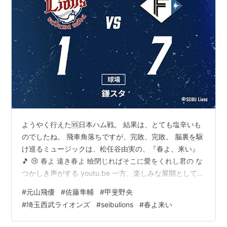
ようやく行えた🆚日本ハム戦。 結果は、とても塩辛いも
のでしたね。 飛車角落ちですが、完敗、完敗。 脳裏を駆
け巡るミュージックは、松任谷由実の、『春よ、来い』
🎵 😢 春よ 遠き春よ 瞼閉じればそこに愛をくれし君の な
つかしき声がする youtu.be 一方、楽しみな展開として
は、個人的な推し、ガクトさんと岸のA班合流。 ベッケ
#
元山飛優
#
佐藤隼輔
#
甲斐野央
ンも入って来ましたね。 同期でポジションも被るブラン
#
埼玉西武ライオンズ
#
seibulions
#
春よ来い
ドンの好調さを見せつけられては、幾らのんびり屋さん
でも、穏やかではないでしょう。 喫緊の課題である『ド