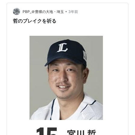
ングリ競争』勝利者認定において、「ヒットが一本出た
とか出ないとか」で、優劣が語られる低レベルなのが何
•
PBP_＠豊穣の大地・埼玉
3年前
とも悲しい。。。 こ…
哲のブレイクを祈る