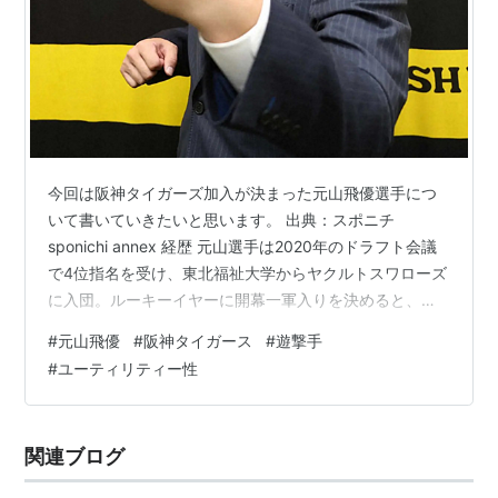
今回は阪神タイガーズ加入が決まった元山飛優選手につ
いて書いていきたいと思います。 出典：スポニチ
sponichi annex 経歴 元山選手は2020年のドラフト会議
で4位指名を受け、東北福祉大学からヤクルトスワローズ
に入団。ルーキーイヤーに開幕一軍入りを決めると、開
幕カード2戦目の阪神戦ではプロ初安打＆初ホームランを
#
元山飛優
#
阪神タイガース
#
遊撃手
放つセンセーショナルなデビュー戦を飾ります。
#
ユーティリティー性
kichitan.hatenablog.com そして翌日にはプロ初スタメン
になる等遊撃手を中心にスタメン起用されると、死球の
影響で出場選手登録を抹消されるも97試合に出場し、レ
関連ブログ
ギュラー不在の遊撃手の中で存在感を示しました。 しか
し…