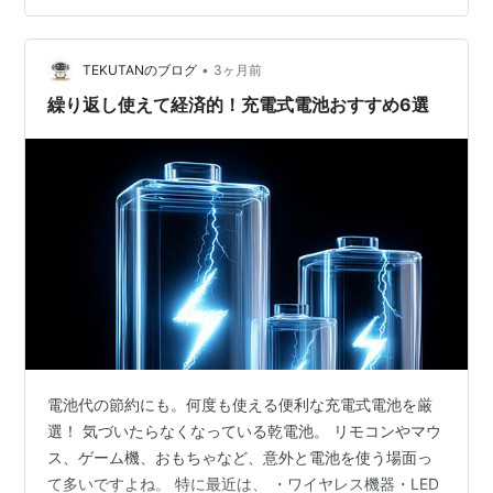
うスペックを見つけて、つい買ってしまいました。 これ
がなかなか良かったので紹介します！ 📑 目次 特徴は 技
術仕様 使い道は 使い方は まとめ 特徴は …
•
TEKUTANのブログ
3ヶ月前
繰り返し使えて経済的！充電式電池おすすめ6選
電池代の節約にも。何度も使える便利な充電式電池を厳
選！ 気づいたらなくなっている乾電池。 リモコンやマウ
ス、ゲーム機、おもちゃなど、意外と電池を使う場面っ
て多いですよね。 特に最近は、 ・ワイヤレス機器・LED