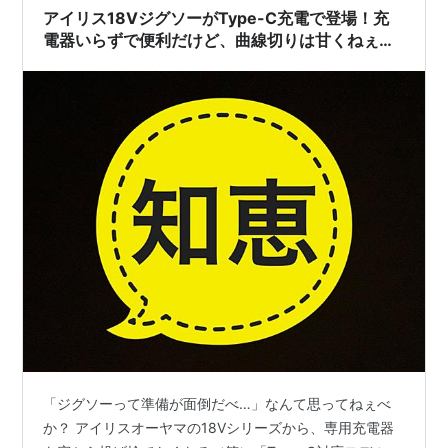
と、本体…
アイリス18VジグソーがType-C充電で登場！充
電器いらずで便利だけど、曲線切りは甘くねぇ
べ！
「ジグソーって準備が面倒だべ…」なんて思ってねぇべ
か？ アイリスオーヤマの18Vシリーズから、専用充電器