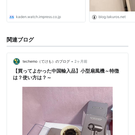
kaden.watch.impress.co.jp
blog.takuros.net
関連ブログ
•
techemo（てけも）のブログ
2ヶ月前
【買ってよかった中国輸入品】小型扇風機～特徴
は？使い方は？～