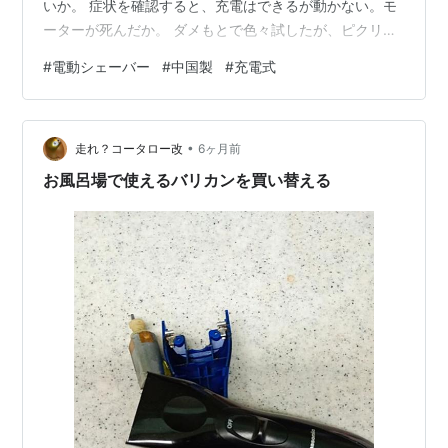
いか。 症状を確認すると、充電はできるが動かない。モ
ーターが死んだか。 ダメもとで色々試したが、ピクリと
もしなかった。 そういえば「フル充電で30日稼働！」と
#
電動シェーバー
#
中国製
#
充電式
か書いてあったが、それも絵空事だった。 こんなもの
か。 確かに安かったのであまり文句は言えないが、買っ
た物でこれだけ当たりハズレがあると、やはり某社会主
•
義国の商品は買えないとつくづく思う。 だがしかし、安
走れ？コータロー改
6ヶ月前
かったとはいえ数千円出しているワケで。やり切れな
お風呂場で使えるバリカンを買い替える
い。 安物買いの銭失い ＝ 自分 …