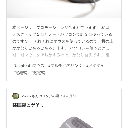
本ページは、プロモーションが含まれています。 私は、
デスクトップ２台とノートパソコンで計３台使っている
のですが、 それぞれにマウスを使っているので、机の上
がかなりごちゃごちゃします。 パソコンを使うときに一
回一回マウスを持ちかえるのは、かなり面倒です。 複数
台のパソコンやタブレットを１つのマウスで操作できる
#
bluetoothマウス
#
マルチペアリング
#
おすすめ
と机の上も片付き、気持ちも楽になります。 そこで、私
#
電池式
#
充電式
がおすすめするBluetoothでマルチペアリング(複数台接
続)できるマウスを、 電池式と充電式の各々についてラン
キング形式で紹介したいと思います。 Bluetoothでマルチ
ペアリング(複数台接続)できるマウスのおすすめランキン
•
ネハンさんのゴタクの語
4ヶ月前
グベスト５…
某国製ヒゲそり