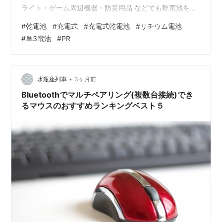
ライト・ゲーム周辺機器・防災用品 などでも乾電池を使
う機会が増えていて、電池代が気になる人も多いと思い
#
乾電池
#
充電式
#
充電式乾電池
#
リチウム電池
ます。 そんな時に便利なのが、繰り返し使える充電式電
#
単3電池
#
PR
池。 最近は大容量モデルや長寿命タイプも増えていて、
普段使いから災害対策までかなり活躍しやすくなってい
ます。 今回は、これから使ってみたい充電式電池を6つ
まとめて紹介していきます！ ① XTAR 単3・単4リチウ
•
水瓶座列車
3ヶ月前
ム充電池セット 単3・単…
Bluetoothでマルチペアリング(複数台接続)でき
るマウスのおすすめランキングベスト５