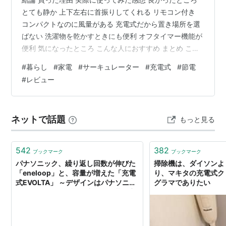
とても静か 上下左右に首振りしてくれる リモコン付き
コンパクトなのに風量がある 充電式だから置き場所を選
ばない 洗濯物を乾かすときにも便利 オフタイマー機能が
便利 気になったところ こんな人におすすめ まとめ この
記事を書いた人 結論 今年買ってよかった家電の一つが、
#
暮らし
#
家電
#
サーキュレーター
#
充電式
#
節電
この充電式サーキュレーターです。 コンパクトなのに風
#
レビュー
量もしっかりあり、上下左右に自動で首振りしてくれる
ので、部屋全体に風が行き渡ります。 在宅ワーク中も快
適になり、エアコンとの併用で部屋も涼しく感じるよう
ネットで話題
もっと見る
になりました。 エアコンの設定温度を少し高めにしても
快適に過ごせるよう…
542
382
ブックマーク
ブックマーク
パナソニック、繰り返し回数が伸びた
掃除機は、ダイソンよ
「eneloop」と、容量が増えた「充電
り、マキタの充電式クリ
式EVOLTA」 ～デザインはパナソニッ
グラマでありたい
クロゴに統一。待機電力ゼロの共用充
電器も