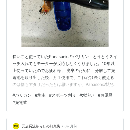
長いこと使っていたPanasonicのバリカン、とうとうスイ
ッチ入れてもモーターが反応しなくなりました。10年以
上使っていたのでお疲れ様。 廃棄のために、分解して充
電池を取り出した後。月１使用で、これだけ長く使える
のは物もアタリだったとは思いますが、Panasonic製だっ
た事も大きいのかな。エアコンや洗濯機の白物家電に関
#
バリカン
#
坊主
#
スポーツ刈り
#
水洗い
#
お風呂
しては、私と相性が悪いのですが、小型家電製品につい
#
充電式
ては別。そもそも、日本の大手電機メーカーは家庭用の
小型家電製品から軒並み撤退しちゃってますし。新しく
私の芝刈り任務にあたるのはこの子。 同じくPanasonic
のER-GF42-W。購入の際のポイントは、充電式であるこ
•
元店長流暮らしの知恵袋
6ヶ月前