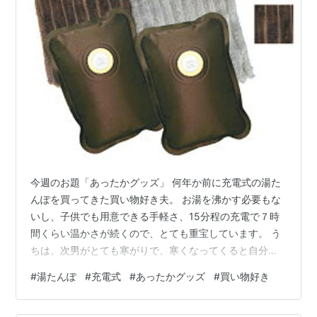
今週のお題「あったかグッズ」 何年か前に充電式の湯た
んぽを買ってきた買い物好き夫。 お湯を沸かす必要もな
いし、子供でも用意できる手軽さ、15分程の充電で７時
間くらい温かさが続くので、とても重宝しています。 う
ちは、次男がとても寒がりで、寒くなってくると自分で
充電して布団の中に持っていきます（笑） 私は、最初の
#
湯たんぽ
#
充電式
#
あったかグッズ
#
買い物好き
年は、湯たんぽに足をつけながら寝ていたら、足の先が
しもやけになってしまいました。次の年は、布団を温め