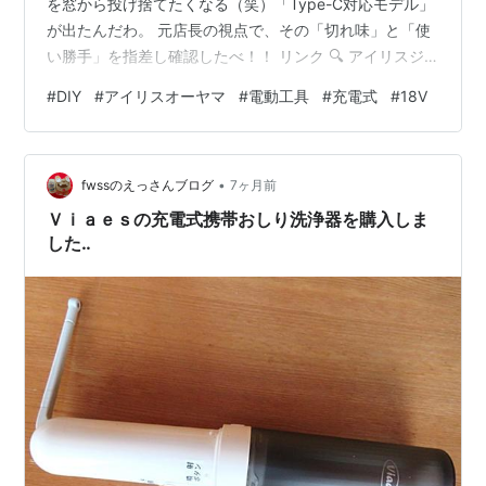
を窓から投げ捨てたくなる（笑）「Type-C対応モデル」
が出たんだわ。 元店長の視点で、その「切れ味」と「使
い勝手」を指差し確認したべ！！ リンク 🔍 アイリスジ
グソー JJS181TC 主要スペック表 項目 仕様内容 店長の
#
DIY
#
アイリスオーヤマ
#
電動工具
#
充電式
#
18V
チェックポイント バッテリー 18V（18Vシリーズ共通）
草刈機や丸のこと電池を回せるべ！ 充電方式 USB Type-
C バッテリーに直接挿すだけ！画期的だべ。 ストローク
•
数 0 〜 2400 min-1 握り込みでスピード調整自在だべ！
fwssのえっさんブログ
7ヶ月前
切断能力 木材 約45mm…
Ｖｉａｅｓの充電式携帯おしり洗浄器を購入しま
した‥