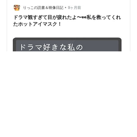
るように使ったところ、しもやけは回避できました。以
•
上を踏まえて今年も温かく過ごしたいと思います♪ 買い物
りっこの読書＆映像日記
9ヶ月前
好き夫は、この前、次男との２人キャンプにも持って行
ドラマ観すぎて目が疲れたよ〜👀私を救ってくれ
ったそうです。おかげで温かく眠れたと…
たホットアイマスク！
映画やドラマを観るのが好きで、つい集中してしまう
私。ただ最近、目の疲れがたまりやすく、夕方になると
頭が重くなるような感覚まで出てきました。 そんな時に
助けられたのが、ホットアイマスク。今回は、私が実際
に使って感じた効果や違いを書いていきます。 --- ■ 娘