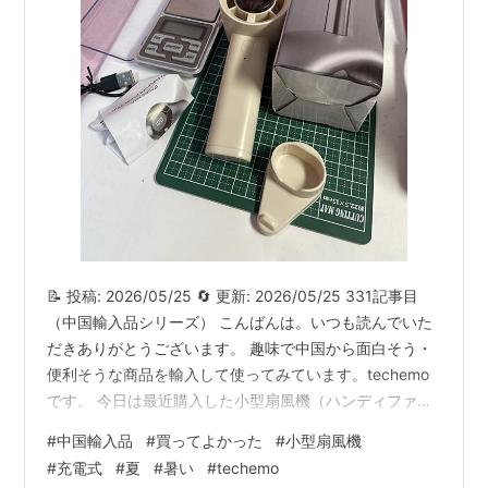
📝 投稿: 2026/05/25 🔄 更新: 2026/05/25 331記事目
（中国輸入品シリーズ） こんばんは。いつも読んでいた
だきありがとうございます。 趣味で中国から面白そう・
便利そうな商品を輸入して使ってみています。techemo
です。 今日は最近購入した小型扇風機（ハンディファ
ン）の紹介です。 小型扇風機 暑い季節になると毎年「持
#
中国輸入品
#
買ってよかった
#
小型扇風機
ち運べる扇風機が欲しいなぁ」と思っていたのですが、
#
充電式
#
夏
#
暑い
#
techemo
５００円で風量５段階＋スタンド付き＋タイプC充電とい