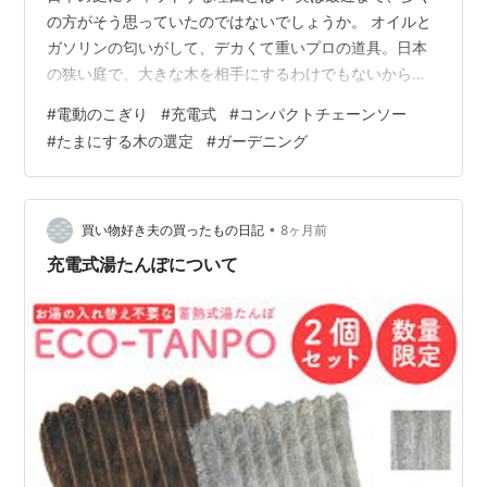
の方がそう思っていたのではないでしょうか。 オイルと
ガソリンの匂いがして、デカくて重いプロの道具。日本
の狭い庭で、大きな木を相手にするわけでもないから縁
がないだろうと。 しかし、僕が愛車の空冷VW Type2か
#
電動のこぎり
#
充電式
#
コンパクトチェーンソー
らシトロエンのミニバンに乗り換えたように、道具の世
#
たまにする木の選定
#
ガーデニング
界も「高性能はそのままに、小型化・ワイヤレス化」へ
と大きく進化しています。 特に、Amazonの売れ筋ラン
キング等で見かけ、そのコンセプトに思わず唸ってしま
ったのが、Fowokの充電式電動ノコギリ（ミニチェーン
•
買い物好き夫の買ったもの日記
8ヶ月前
ソー）です。 （※注：筆者は…
充電式湯たんぽについて