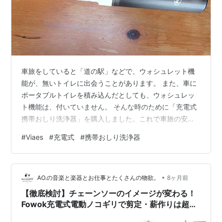
車旅をしていると「道の駅」などで、ウォシュレット機
能が、無いトイレに出会うことがあります。 また、車に
ポータブルトイレを積み込んだとしても、ウォシュレッ
ト機能は、付いていません。 そんな時のために「充電式
携帯おしり洗浄器」を購入しました。これで車旅の安心
感が、また一つ広がったように思います。 Viaes（ビアエ
#
Viaes
#
充電式
#
携帯おしり洗浄器
ス）【正規品】充電式 携帯おしり洗浄器【水圧強い スト
ロングモード搭載】（USBケーブル、予備ノズル、専用
ポーチ） 電源不要 簡易 シャワー ウォッシュ トイレ ハン
•
ディ ポータブル (a.ホワイト/ジョイントなし) Viaes（ビ
AO.の音楽と楽器とお仕事とたくさんの物欲。
8ヶ月前
アエス） Amazon 【メーカー直販】 Viaes（ビ…
【徹底検討】チェーンソーのイメージが変わる！
Fowok充電式電動ノコギリで剪定・薪作りは超ス
マートに