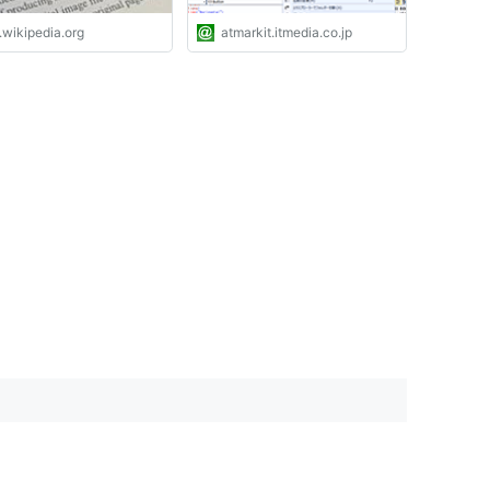
.wikipedia.org
atmarkit.itmedia.co.jp