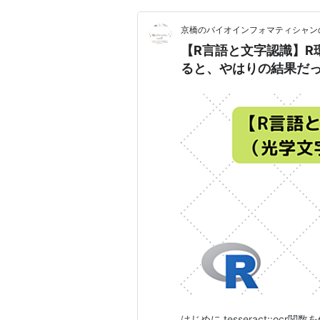
京橋のバイオインフォマティシャン
【R言語と文字認識】R
ると、やはりの結果だ
はじめに tesseract::o