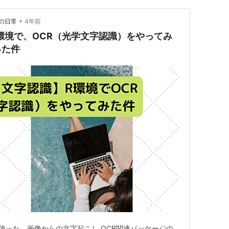
•
の日常
4年前
環境で、OCR（光学文字認識）をやってみ
った件
cr関数を使った、画像からの文字起こし OCR関連パッケージの