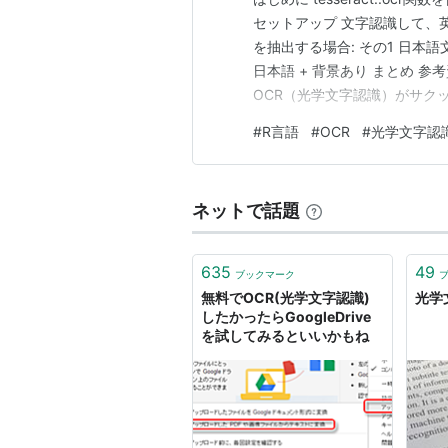
セットアップ 文字認識して、
を抽出する場合: その1 日本
日本語 + 背景あり まとめ 
OCR（光学文字認識）がサク
ことにした。 OCRとは、ス
#
R言語
#
OCR
#
光学文字認
像など、画像内からテキスト
Rパッケージのt…
ネットで話題
635
49
ブックマーク
無料でOCR(光学文字認識)
光学文
したかったらGoogleDrive
を試してみるといいかもね