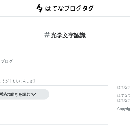
光学文字認識
連ブログ
こうがくもじにんしき
】
はてな
解説の続きを読む
はてな
はてな
Copyrig