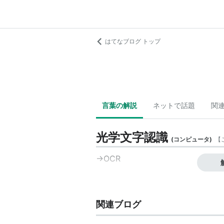
はてなブログ トップ
言葉の解説
ネットで話題
関
光学文字認識
(
コンピュータ
)
【
→
OCR
関連ブログ