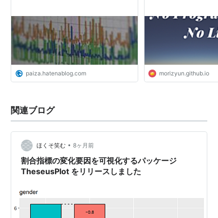
paiza.hatenablog.com
morizyun.github.io
関連ブログ
•
ほくそ笑む
8ヶ月前
割合指標の変化要因を可視化するパッケージ
TheseusPlot をリリースしました