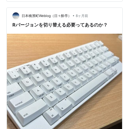
ーザにあるのか、あるいは性別は関係ないのかを調べた
い場合があります。 KPI が売上のような量的指標だった
•
場合は簡単です。男性の売上げと女性の売上の、どちら
日本橋濱町Weblog（日々酔亭）
8ヶ月前
が下がったのかを調べればいいだけです。しかし、K…
Rバージョンを切り替える必要ってあるのか？