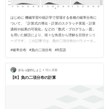
はじめに 機械学習や統計学で登場する各種の確率分布に
ついて、「計算式の導出・計算のスクラッチ実装・計算
過程や結果の可視化」などの「数式・プログラム・図」
を用いた解説により、様々な角度から理解を目指すシリ
ーズです。 この記事では、負の二項分布のパラメータの
影響についてR言語を使って確認します。 【前の内容】
#
確率分布
#
負の二項分布
#
R言語
www.anarchive-beta.com 【他の内容】
www.anarchive-beta.com 【今回の内容】 はじめに 負
の二項分布のパラメータの可視化 パラメータの影響 パラ
•
メータと形状の関係 パラメータと統計量の関係 パラメー
からっぽのしょこ
10ヶ月前
タとモーメントの関係 参考文献 おわりに 負の二項…
【R】負の二項分布の計算