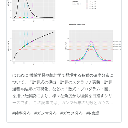
はじめに 機械学習や統計学で登場する各種の確率分布に
ついて、「計算式の導出・計算のスクラッチ実装・計算
過程や結果の可視化」などの「数式・プログラム・図」
を用いた解説により、様々な角度から理解を目指すシリ
ーズです。 この記事では、ガンマ分布の乱数とガウス分
布の関係についてR言語を使って確認します。 【前の内
#
確率分布
#
ガンマ分布
#
ガウス分布
#
R言語
容】 www.anarchive-beta.com 【他の内容】
www.anarchive-beta.com 【今回の内容】 はじめに ガ