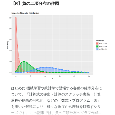
パラメータの場合 試行回数変数の場合 関数による計算
【R】負の二項分布の作図
成功…
はじめに 機械学習や統計学で登場する各種の確率分布に
ついて、「計算式の導出・計算のスクラッチ実装・計算
過程や結果の可視化」などの「数式・プログラム・図」
を用いた解説により、様々な角度から理解を目指すシリ
ーズです。 この記事では、負の二項分布のグラフ作成つ