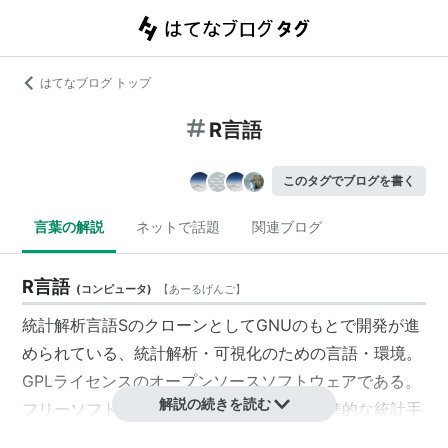
はてなブログ トップ
R言語
このタグでブログを書く
言葉の解説
ネットで話題
関連ブログ
R言語
(
コンピュータ
)
【
あーるげんご
】
統計解析言語SのクローンとしてGNUのもとで開発が進
められている、統計解析・可視化のための言語・環境。
GPLライセンスのオープンソースソフトウェアである。
解説の続きを読む
フリーソフトながらも非常に高性能で、標準的な統計手
法はほぼすべて簡単なコマンドで実行できる。また、パ