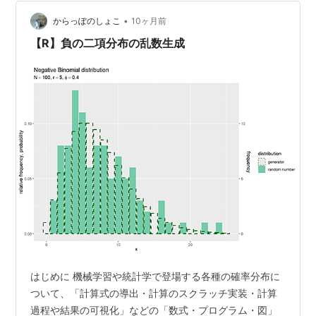
ンマ分布から1次元ガウス分布の生成 確率分布の生成 数
•
式の設定 生成分布の設定 サンプル分布の作図 サンプル
からっぽのしょこ
10ヶ月前
とパラメータの対応関係 精度パラメータの場合 …
【R】負の二項分布の乱数生成
はじめに 機械学習や統計学で登場する各種の確率分布に
ついて、「計算式の導出・計算のスクラッチ実装・計算
過程や結果の可視化」などの「数式・プログラム・図」