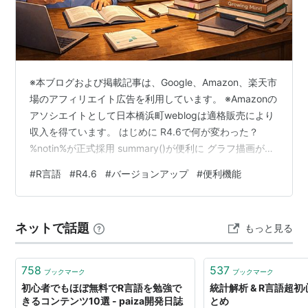
※本ブログおよび掲載記事は、Google、Amazon、楽天市
場のアフィリエイト広告を利用しています。 ※Amazonの
アソシエイトとして日本橋浜町weblogは適格販売により
収入を得ています。 はじめに R4.6で何が変わった？
%notin%が正式採用 summary()が便利に グラフ描画が改
善 その他の改善 パッケージの更新 おわりに あわせて読
#
R言語
#
R4.6
#
バージョンアップ
#
便利機能
みたいRの定番書籍 はじめに Rは毎年バージョンアップ
されるが、年1回の大きな更新が春頃（3月〜4月）に
4.x.0 のようなメジャー・マイナーバージョンが公開さ
ネットで話題
もっと見る
れ、秋から冬にかけて不具合修正のマイナー版（4.x.1 や
4.x.2 など）が順…
758
537
ブックマーク
ブックマーク
初心者でもほぼ無料でR言語を勉強で
統計解析 & R言語超
きるコンテンツ10選 - paiza開発日誌
とめ