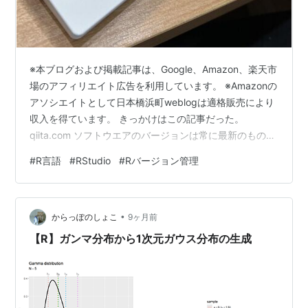
※本ブログおよび掲載記事は、Google、Amazon、楽天市
場のアフィリエイト広告を利用しています。 ※Amazonの
アソシエイトとして日本橋浜町weblogは適格販売により
収入を得ています。 きっかけはこの記事だった。
qiita.com ソフトウエアのバージョンは常に最新のものを
使う・・・今までこう考えて定期的にRやRStudioのHPに
#
R言語
#
RStudio
#
Rバージョン管理
行ってバージョンチェックを行ったり、X（旧twitter）で
誰かがバージョンが上がったというつぶやきを見てバー
ジョンアップしていた。 常に最新がいいのだと、まあ、
•
プログラマーの初心者、シンプルにPCでアプリを利用す
からっぽのしょこ
9ヶ月前
る人の発想って感じだ。そしたらバージョン…
【R】ガンマ分布から1次元ガウス分布の生成