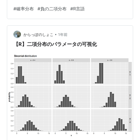
いてR言語を使って確認します。 【前の内容】
#
確率分布
#
負の二項分布
#
R言語
www.anarchive-beta.com 【他の内容】
www.anarchive-beta.com 【今回の内容】 はじめに 負
の二項分布の作図 グラフの作成 パラメータの設定 確率
•
分布の計算 確率分布の作図 複数グラフの作成 パラメー
からっぽのしょこ
1年前
タの設定 確率分布の作図 重ねて描画 分割して描画 参考
【R】二項分布のパラメータの可視化
文…