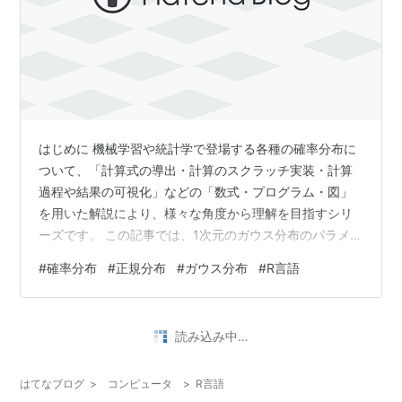
はじめに 機械学習や統計学で登場する各種の確率分布に
ついて、「計算式の導出・計算のスクラッチ実装・計算
過程や結果の可視化」などの「数式・プログラム・図」
を用いた解説により、様々な角度から理解を目指すシリ
ーズです。 この記事では、1次元のガウス分布のパラメー
タの影響についてR言語を使って確認します。 【前の内
#
確率分布
#
正規分布
#
ガウス分布
#
R言語
容】 www.anarchive-beta.com 【他の内容】
www.anarchive-beta.com 【今回の内容】 はじめに 1次
元ガウス分布のパラメータの可視化 パラメータの影響 パ
読み込み中…
ラメータと形状の関係 パラメータと統計量の関係 参考文
献 おわりに 1次元ガウス分布のパラメータ…
はてなブログ
>
コンピュータ
>
R言語