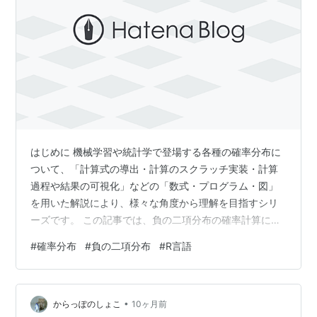
はじめに 機械学習や統計学で登場する各種の確率分布に
ついて、「計算式の導出・計算のスクラッチ実装・計算
過程や結果の可視化」などの「数式・プログラム・図」
を用いた解説により、様々な角度から理解を目指すシリ
ーズです。 この記事では、負の二項分布の確率計算につ
いてR言語を使って確認します。 【前の内容】
#
確率分布
#
負の二項分布
#
R言語
www.anarchive-beta.com 【他の内容】
www.anarchive-beta.com 【今回の内容】 はじめに 負
の二項分布の計算 確率の計算 パラメータの設定 スクラ
•
ッチ実装による計算 成功確率パラメータの場合 失敗確率
からっぽのしょこ
10ヶ月前