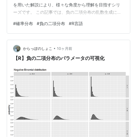
を用いた解説により、様々な角度から理解を目指すシリ
ーズです。 この記事では、負の二項分布の乱数生成につ
いてR言語を使って確認します。 【前の内容】
#
確率分布
#
負の二項分布
#
R言語
www.anarchive-beta.com 【他の内容】
www.anarchive-beta.com 【今回の内容】 はじめに 負
の二項分布の乱数生成 サンプリング パラメータの設定
•
乱数の生成 乱数の集計 乱数の作図 サンプルサイズの影
からっぽのしょこ
10ヶ月前
響 サンプルサイズと形状の関係 参考文献 おわりに 負の
【R】負の二項分布のパラメータの可視化
二…