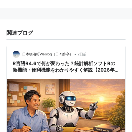
ッケージが豊富なことでも知られ、足りない機能はパッ
ケージで補完する事が出来る他、パッケージを自作する
ことも可能である。また、そのパッケージは"cran"とい
う仕組みで容易に導入できる。
関連ブログ
現在、はてなダイアリー上にて
id:yy-2002
さんによる
FAQ日本語化プロジェクトが進行中
*1
。
•
日本橋濱町Weblog（日々酔亭）
2日前
id:mitty
さんがR言語ユーザーグループを作られた。
R言語R4.6で何が変わった？統計解析ソフトRの
新機能・便利機能をわかりやすく解説【2026年
版】
*1
:
RjpWikiに移行した模様