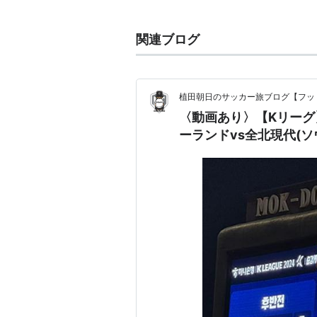
1993年、完山ピューマ創立。
1994年、全北バッファローに改称
関連ブログ
1994年、現代自動車の出資を受
1997年、全北現代ダイノスに改称
2000年5月、全北現代モータース
植田朝日のサッカー旅ブログ【フッ
2006年、AFCチャンピオンズリ
〈動画あり〉【Kリーグ】
したが、5位に終わる。
ーランドvs全北現代(ソウ
2009年、Kリーグ初優勝。
2011年9月27日に行われたAF
ムゲームにおいて、全北サポーター
被害に遭った日本を中傷する横断幕
されるという事件が起きた。この件
は謝罪した。
李東国が所属。かつては日本でも活
ィ、朴東赫、曹宰榛、金承龍、林裕