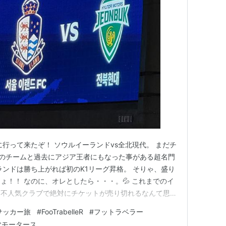
)
に行って来たぞ！ ソウルイーランドvs全北現代。 まだチ
2のチームと過去にアジア王者にもなった事がある超名門
ランドは勝ち上がれば初のK1リーグ昇格。 そりゃ、盛り
ょ！！ なのに、オレとしたら・・・。💦 これまでのイ
は不人気クラブで絶対にチケットが売り切れるなんて思っ
、スタジアムに着いたら、チケットは完売。。。 オレは
サッカー旅
#
FooTrabelleR
#
フットラベラー
のか！？ そして、試合の結末？？ 最後までお付き合い
代モータース