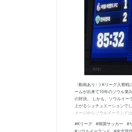
タイトル
国内タイトル
Kリーグ/Kリーグクラシック(3回
2009年、2011年、2014年
韓国FAカップ(3回)
2000年、2003年、2005年
韓国スーパーカップ(1回)
2004年
国際タイトル
〈動画あり〉) Kリーグ入替戦
ームが出来て10年のソウル第
AFCチャンピオンズリーグ(1回)
の対決。 しかも、ソウルイー
2006年
上がるシュチュエーションでし
メージからソウルイーランド
てもいませんでした。 なのに
#
Kリーグ
#
韓国サッカー
#
どうやってスタジアムに入った
#
ソウルイーランド
#
全北現