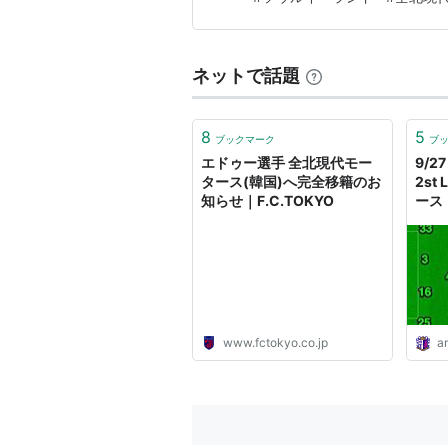
ください。 ◆【Kリーグ】チ
ネットで話題
8
5
ブックマーク
ブ
エドゥー選手 全北現代モー
9/27
タース(韓国)へ完全移籍のお
2st
知らせ｜F.C.TOKYO
ース
Wor
国・
www.fctokyo.co.jp
an