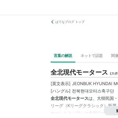
はてなブログ トップ
言葉の解説
ネットで話題
関
全北現代モータース
(
スポ
[英文表示] JEONBUK HYUNDAI M
[ハングル] 전북현대모터스축구단
全北現代モータース
は、大韓民国・
リーグ（
Kリーグクラシック
）所属
ホームスタジアムは全州ワールドカ