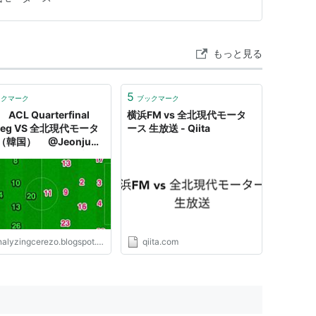
ケット…
もっと見る
5
ックマーク
ブックマーク
 ACL Quarterfinal
横浜FM vs 全北現代モータ
 Leg VS 全北現代モータ
ース 生放送 - Qiita
（韓国） @Jeonju
ld Cup Stadium（韓
全州）
alyzingcerezo.blogspot.com
qiita.com