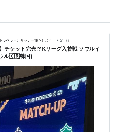
。
け全北ダイノスに生まれ変わる。
。
に改称。
•
トラベラー】サッカー旅をしよう！
2年前
ーグ初優勝。同年のFIFAクラブワールドカップに出場
チケット完売⁉️ Kリーグ入替戦 ソウルイ
ル🇰🇷韓国)
Cチャンピオンズリーグ準々決勝、セレッソ大阪とのホー
が「日本の大地震をお祝います」と東日本大震災で
を掲げ、これにセレッソ側が抗議して横断幕が撤去
についてセレッソはAFCに抗議文を提出し、全北側
躍した金度勲、尹晶煥、マグノ・アウベス、ボッテ
煥らが在籍していた。