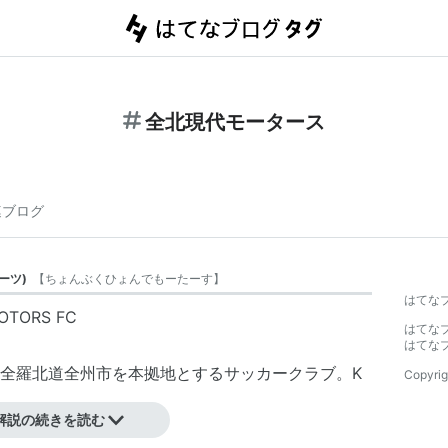
全北現代モータース
連ブログ
ーツ
)
【
ちょんぶくひょんでもーたーす
】
はてな
OTORS FC
はてな
はてな
全羅北道全州市を本拠地とするサッカークラブ。K
Copyrig
。
解説の続きを読む
ップ競技場。