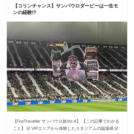
【コリンチャンス】サンパウロダービーは一生モ
ンの経験⁉️
【FooTraveller サンパウロ旅Vol.4】 【この記事でわかる
こと】 ☑️ VIPエリアから体験したスタジアムの臨場感 ☑️