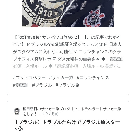
【FooTraveller サンパウロ旅Vol.2】 【この記事でわかる
こと】 ☑️ブラジルでの顔認証入場システムとは ☑️ 日本人
がスタジアムに入れない可能性 ☑️ コリンチャンスのクラ
ブオフィス突撃レポ ☑️ ダメ元精神の重要さ🔥 ◆「顔認証
必須」入場ルール ◆「顔認証必須」入場ルール 英語がは
ほぼ通じない状況なので、Google翻訳先生が大活躍🧑‍🏫
#
フットラベラー
#
サッカー旅
#
コリンチャンス
◆さらなる敵 チケット完売 ◆ブラジル関連記事 ◆「顔
#
顔認証
#
ブラジル
#
ブラジル旅
認証必須」入場ルール 7月から施行されたブラジルの
「顔認証必須」入場ルール。 その影響で、日本から観戦
するには事前登録が必要だったが… 日本の電話番号や住
植田朝日のサッカー旅ブログ【フットラベラー】サッカー旅
所では登録不可という大問題が発生…
•
をしよう！
9ヶ月前
【ブラジル】トラブルだらけでブラジル旅スター
ト💦