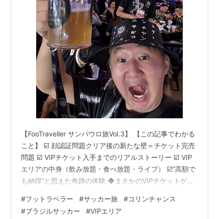
【FooTraveller サンパウロ旅Vol.3】 【この記事でわかる
こと】 ☑️ 顔認証問題クリア後の新たな壁＝チケット完売
問題 ☑️ VIPチケット入手までのリアルストーリー ☑️ VIP
エリアの中身（飲み放題・食べ放題・ライブ） ☑️“高額で
も納得”と思えた奇跡の体験 ◆まさかのVIPチケットゲッ
ト！ ◆VIPエリアの中身がヤバすぎた件 ◆ブラジル関連
#
フットラベラー
#
サッカー旅
#
コリンチャンス
記事 ◆まさかのVIPチケットゲット！ 顔認証問題を突破
#
ブラジルサッカー
#
VIPエリア
してホッとしたのも束の間。 次に待っていたのは…まさ