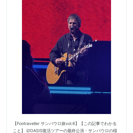
【Footraveller サンパウロ旅vol.6】【この記事でわかる
こと】 ☑️OASIS復活ツアーの最終公演・サンパウロの様