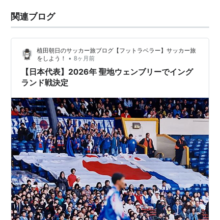
関連ブログ
植田朝日のサッカー旅ブログ【フットラベラー】サッカー旅
•
をしよう！
8ヶ月前
【日本代表】2026年 聖地ウェンブリーでイング
ランド戦決定