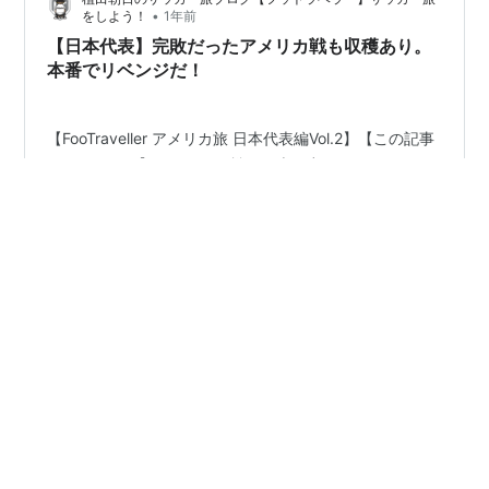
た時のような高揚感。 いや、それ以上に“重み”を感じ
•
をしよう！
1年前
た…
【日本代表】完敗だったアメリカ戦も収穫あり。
本番でリベンジだ！
【FooTraveller アメリカ旅 日本代表編Vol.2】【この記事