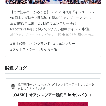
【この記事でわかること】 ☑️ 2026年3月「イングランド
vs 日本」が決定☑️開催地は“聖地”ウェンブリースタジア
ム☑️1995年以来、2度目のウェンブリー決戦
☑️Footraveller的に抑えておきたい観戦ポイント ◆“聖
地”ウェンブリーでイングランド戦 ◆1995年 思い出のア
ンブロカップ ◆2026年 勝ちに行きます‼️ ◆まとめ この
#
日本代表
#
イングランド
#
ウェンブリー
試合は「現地で観る価値がある」 ◆次回予告 ◆“聖地”ウ
#
フットラベラー
#
サッカー旅
ェンブリーでイングランド戦 2026年3月、ウワサ通り、
イングランド代表 vs 日本代表が決定🔥 その舞台は… 言
わずと知れた、フットボールの“聖地”ウェンブリーだ。
関連ブログ
◆1995年 思い出のア…
植田朝日のサッカー旅ブログ【フットラベラー】サッカー旅
•
をしよう！
8ヶ月前
【OASIS】オアシスツアー最終日 in サンパウロ