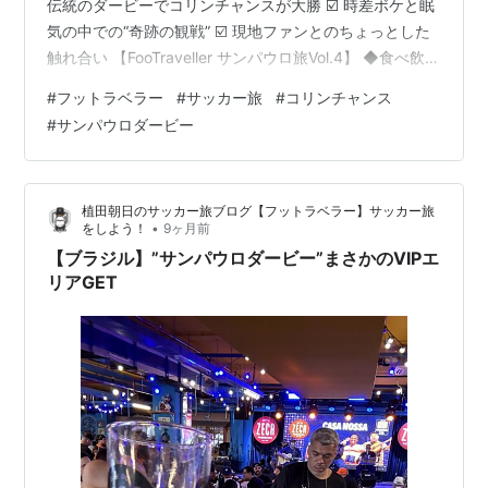
伝統のダービーでコリンチャンスが大勝 ☑️ 時差ボケと眠
気の中での“奇跡の観戦” ☑️ 現地ファンとのちょっとした
触れ合い 【FooTraveller サンパウロ旅Vol.4】 ◆食べ飲み
放題エリアでの“至福のダービー”観戦 ◆コリンチャンス
#
フットラベラー
#
サッカー旅
#
コリンチャンス
ファンしかいないダービー ◆“時差ボケ”という名の刺客
#
サンパウロダービー
◆今日の経験は一生モノ⁉️ ◆ブラジル関連記事
============================ 🗓️2025年11月20
日（木）⚽️ ブラジレイロ🏟 コリン…
植田朝日のサッカー旅ブログ【フットラベラー】サッカー旅
•
をしよう！
9ヶ月前
【ブラジル】”サンパウロダービー”まさかのVIPエ
リアGET