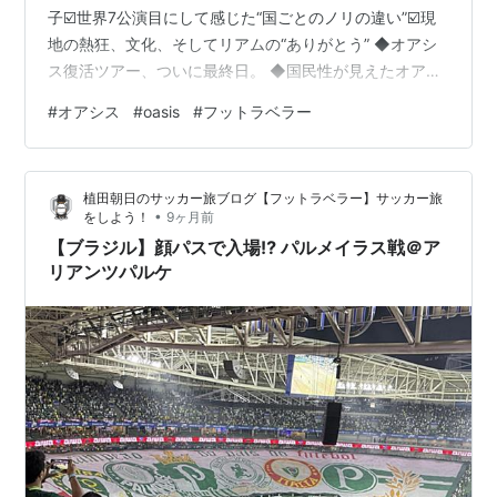
子☑️世界7公演目にして感じた“国ごとのノリの違い”☑️現
地の熱狂、文化、そしてリアムの“ありがとう” ◆オアシ
ス復活ツアー、ついに最終日。 ◆国民性が見えたオアシ
ス復活ツアー ◆リアムが「ありがとう」連発 ◆オアシス
#
オアシス
#
oasis
#
フットラベラー
旅はやめられない！ ◆次回予告 ◆オアシス関連 ◆オア
シス復活ツアー、ついに最終日。 サンパウロ公演を見て
きたぜ！ 朝10時、開門6時間前から並んで…ノエルの真
植田朝日のサッカー旅ブログ【フットラベラー】サッカー旅
正面の3列目ゲット。🎯 老体に鞭打った甲斐があった
•
をしよう！
9ヶ月前
ね。 地球の裏側まで来たんだから妥協する方が…
【ブラジル】顔パスで入場⁉︎ パルメイラス戦＠ア
リアンツパルケ