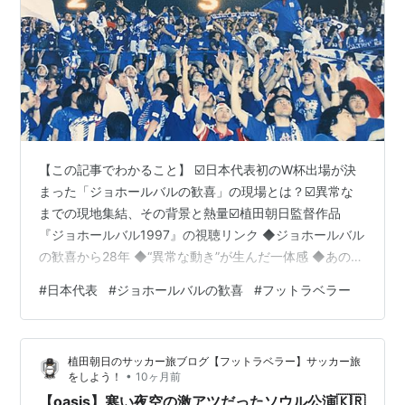
【この記事でわかること】 ☑️日本代表初のW杯出場が決
まった「ジョホールバルの歓喜」の現場とは？☑️異常な
までの現地集結、その背景と熱量☑️植田朝日監督作品
『ジョホールバル1997』の視聴リンク ◆ジョホールバル
の歓喜から28年 ◆“異常な動き”が生んだ一体感 ◆あの日
があったから、いまがある ◆ジョホールバル1997(植田
#
日本代表
#
ジョホールバルの歓喜
#
フットラベラー
朝日監督作品) ◆日本代表関連 ◆ジョホールバルの歓喜
から28年 1997年11月16日。 日本サッカーにとって“忘れ
られない日”が、また今年もやってきた。 W杯初出場を勝
植田朝日のサッカー旅ブログ【フットラベラー】サッカー旅
ち取ったあの試合── そう、「ジョホールバルの歓喜」
•
をしよう！
10ヶ月前
だ。 舞台はマレーシア・ジョホールバル。 キャパ約…
【oasis】寒い夜空の激アツだったソウル公演🇰🇷