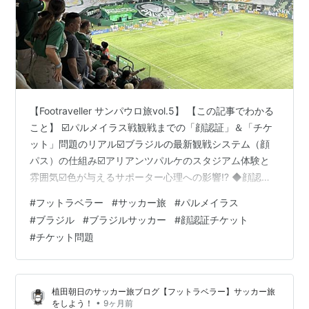
【Footraveller サンパウロ旅vol.5】 【この記事でわかる
こと】 ☑️パルメイラス戦観戦までの「顔認証」＆「チケ
ット」問題のリアル☑️ブラジルの最新観戦システム（顔
パス）の仕組み☑️アリアンツパルケのスタジアム体験と
雰囲気☑️色が与えるサポーター心理への影響⁉️ ◆顔認証
システムをクリアせよ！(パルメイラス編) ◆顔だけが入
#
フットラベラー
#
サッカー旅
#
パルメイラス
場券！？ ◆最先端からのアナログ ◆アリアンツパルケ
#
ブラジル
#
ブラジルサッカー
#
顔認証チケット
◆“好き”と“ノれない”の間で ◆次回予告 ◆ブラジル関連
#
チケット問題
◆顔認証システムをクリアせよ！(パルメイラス編) パル
メイラス vs フルミネンセを観戦するため、またもや顔認
証登録のためにクラブオフィスへ突撃！…
植田朝日のサッカー旅ブログ【フットラベラー】サッカー旅
•
をしよう！
9ヶ月前