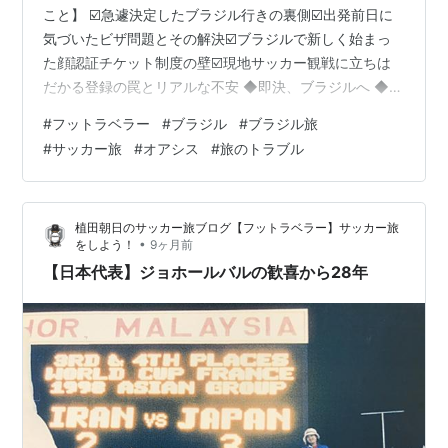
こと】 ☑️急遽決定したブラジル行きの裏側☑️出発前日に
気づいたビザ問題とその解決☑️ブラジルで新しく始まっ
た顔認証チケット制度の壁☑️現地サッカー観戦に立ちは
だかる登録の罠とリアルな不安 ◆即決、ブラジルへ ◆出
発前日の“気づき” ◆「顔認証なしではチケットが買えな
#
フットラベラー
#
ブラジル
#
ブラジル旅
い」 ◆CPF（ブラジルID番号）問題で大ハマり ◆今、や
#
サッカー旅
#
オアシス
#
旅のトラブル
るべきこと ◆ブラジル関連記事 ◆即決、ブラジルへ 日
曜、FC東京が天皇杯セミファイナルで敗れ、決勝進出が
なくなった。。。 一応、FC東京がファイナルに進む可能
植田朝日のサッカー旅ブログ【フットラベラー】サッカー旅
性を信じて開けていたスケジュールが空いてし…
•
をしよう！
9ヶ月前
【日本代表】ジョホールバルの歓喜から28年