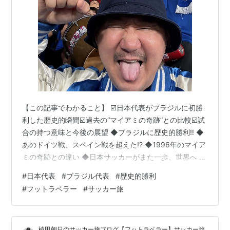
【この記事でわかること】 ☑️日本代表がブラジルに初勝
利した歴史的瞬間☑️過去の“マイアミの奇跡”との比較☑️試
合の持つ意味と今後の展望 ◆ブラジルに歴史的勝利‼️ ◆
あのドイツ戦、スペイン戦を超えた!? ◆1996年のマイア
ミの奇跡との違い ◆日本サッカーがまた一歩、世界へ ◆
日本代表関連 ◆ブラジルに歴史的勝利‼️ いや〜、素直に
#
日本代表
#
ブラジル代表
#
歴史的勝利
嬉しかった‼️🔥 テストマッチだろうが、親善試合だろう
#
フットラベラー
#
サッカー旅
が、 「ブラジルからの初勝利」っていうこの事実が何よ
りも嬉しい🇧🇷💥 ◆あのドイツ戦、スペイン戦を超え
た!? 感覚的には、あのW杯でドイツ・スペインを撃破し
植田朝日のサッカー旅ブログ【フットラベラー】サッカー旅