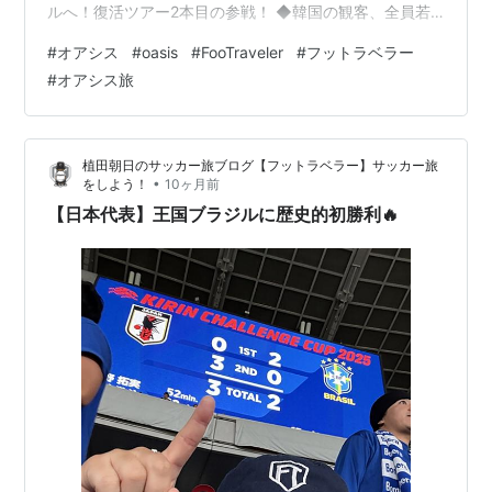
ルへ！復活ツアー2本目の参戦！ ◆韓国の観客、全員若
すぎ問題！ ◆寒すぎる夜と、熱すぎる会場 ◆LAとは真
#
オアシス
#
oasis
#
FooTraveler
#
フットラベラー
逆の観戦スタイル ◆「東京公演」への唯一の不安 ◆サッ
#
オアシス旅
カーツアーのようなライブ旅 ◆オアシス関連記事 ◆ソウ
ルへ！復活ツアー2本目の参戦！ ロサンゼルスのローズ
ボウル公演に続いて、 オアシスの復活ワールドツアー、
植田朝日のサッカー旅ブログ【フットラベラー】サッカー旅
韓国・ソウル公演に行ってきたぜ！🇰🇷 今回はチケット
•
をしよう！
10ヶ月前
を…
【日本代表】王国ブラジルに歴史的初勝利🔥