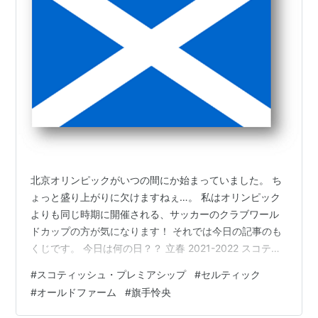
北京オリンピックがいつの間にか始まっていました。 ち
ょっと盛り上がりに欠けますねぇ…。 私はオリンピック
よりも同じ時期に開催される、サッカーのクラブワール
ドカップの方が気になります！ それでは今日の記事のも
くじです。 今日は何の日？？ 立春 2021-2022 スコティ
ッシュ・プレミアシップ 第22節 結果 順位 今日は何の
#
スコティッシュ・プレミアシップ
#
セルティック
日？？ 2月4日は「立春」です！ 立春 春の始まりで、春
#
オールドファーム
#
旗手怜央
の兆しが見られる頃ですが、寒くて全くそんな気配はあ
りません。 それでも、探せば小さな春が見つかるかもし