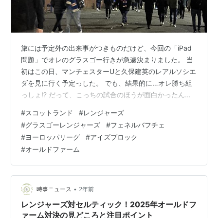
旅には予定外の出来事がつきものだけど、今回の「iPad
問題」でオレのグラスゴー行きが急遽決まりました。 当
初はこの日、マンチェスターUと久保建英のレアルソシエ
ダを見に行く予定っした。 でも、結果的に…オレ勝ち組
っしょ⁉️ だって、こっちの試合のほうが面白かったんじ
ゃない！？ あっちは早々退場者を出して大差だったでし
#
スコットランド
#
レンジャーズ
ょ。 でも、こっちはハラハラドキドキ展開のPK決着だ
#
グラスゴーレンジャーズ
#
フェネルバフチェ
よ。 と言うことで、久保建英は見れなかったけど、全
#
ヨーロッパリーグ
#
アイズブロック
然、後悔はありません。 オールドファームの直前のレン
#
オールドファーム
ジャーズをチェックできたし、「スペシャル・ワン」こ
とジョゼ・モウリーニョが率いるフェネルバフチェも見
れた。 そして、何よりさらに古…
•
時事ニュース
2年前
レンジャーズ対セルティック！2025年オールドフ
ァーム対決の見どころと注目ポイント