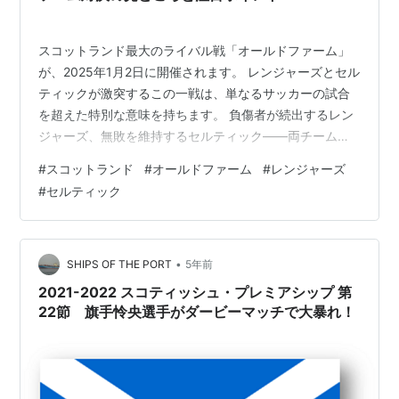
スコットランド最大のライバル戦「オールドファーム」
が、2025年1月2日に開催されます。 レンジャーズとセル
ティックが激突するこの一戦は、単なるサッカーの試合
を超えた特別な意味を持ちます。 負傷者が続出するレン
ジャーズ、無敗を維持するセルティック――両チームの
現状を踏まえた見どころを詳しく解説します。 熱狂と興
#
スコットランド
#
オールドファーム
#
レンジャーズ
奮のオールドファーム、その魅力をぜひご覧ください！
#
セルティック
レンジャーズ対セルティック：オールドファーム対決の
魅力 (1) スコットランド最古のライバル戦、その歴史と背
景 (2) レンジャーズ、負傷者続出の中で試合に挑む状況
(3) セルティックの無敗記録とリーグトップの実力 オー
•
SHIPS OF THE PORT
5年前
ルドファーム対…
2021-2022 スコティッシュ・プレミアシップ 第
22節 旗手怜央選手がダービーマッチで大暴れ！