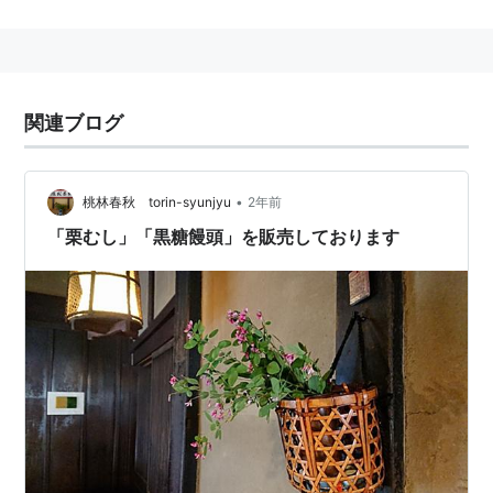
アクセスは近鉄八尾駅下車、東へ徒歩5分。
関連ブログ
•
桃林春秋 torin-syunjyu
2年前
「栗むし」「黒糖饅頭」を販売しております