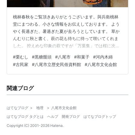
桃林春秋をご覧頂きありがとうございます。與兵衛桃林
堂にまつわる、小さな情報をお伝えしております。 よう
やく長過ぎた、暑過ぎた夏が去ろうとしています。 草か
んむりに秋と書く、萩の花も待ちに待って咲いてくれま
した。 控えめな印象の萩ですが「万葉集」では桜に次い
で多く詠まれている花だそうです。 季節のお菓子は「栗
#
栗むし
#
黒糖饅頭
#
八尾市
#
和菓子
#
河内木綿
むし」と「黒糖饅頭」を販売しております。 どちらも 一
#
古民家
#
八尾市立歴史民俗資料館
#
八尾市文化会館
つ ２４０円（消費税込み ２５９円） お日持ちは一両日
中です。 八尾市立歴史民俗資料館、八尾市文化会館（プ
リズムホール）では、 河内木綿、古民家にまつわる展覧
関連ブログ
会、展示会を催しされています。 やっと良い時候になり
ます。 文化の秋、味覚の秋、…
はてなブログ
>
地理
>
八尾市文化会館
はてなブログ タグとは
ヘルプ
開発ブログ
はてなブログトップ
Copyright (C) 2001-
2026
Hatena.