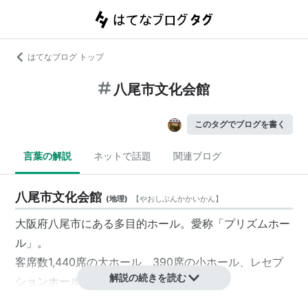
はてなブログ トップ
八尾市文化会館
このタグでブログを書く
言葉の解説
ネットで話題
関連ブログ
八尾市文化会館
(
地理
)
【
やおしぶんかかいかん
】
大阪府八尾市にある多目的ホール。愛称「プリズムホー
ル」。
客席数1,440席の大ホール、390席の小ホール、レセプ
解説の続きを読む
ションホール、会議室などの施設からなる。
コンサートや演劇、講演会などに利用されている。