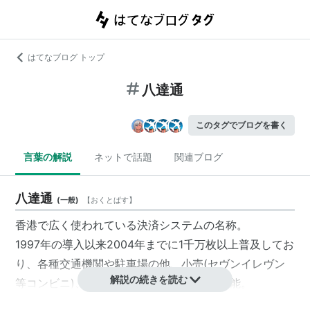
はてなブログ トップ
八達通
このタグでブログを書く
言葉の解説
ネットで話題
関連ブログ
八達通
(
一般
)
【
おくとぱす
】
香港で広く使われている決済システムの名称。
1997年の導入以来2004年までに1千万枚以上普及してお
り、各種交通機関や駐車場の他、小売(セヴンイレヴン
解説の続きを読む
等コンビニ)、自販機、学校などでも使用可能。
他国の事例と異なり、交通各社が共同して立ち上がった