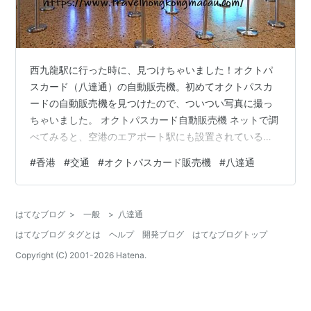
西九龍駅に行った時に、見つけちゃいました！オクトパ
スカード（八達通）の自動販売機。初めてオクトパスカ
ードの自動販売機を見つけたので、ついつい写真に撮っ
ちゃいました。 オクトパスカード自動販売機 ネットで調
べてみると、空港のエアポート駅にも設置されているみ
たいですね。有人カウンターでしか買えないイメージで
#
香港
#
交通
#
オクトパスカード販売機
#
八達通
したが、自動販売機でも買えるようになったとは便利な
時代になりましたね。 ちなみに支払い方法は支付宝
（Alipay）、微信支付（WeChat Pay）、VISAカード、
はてなブログ
>
一般
>
八達通
Masterカード、銀聯カード、JCBカードで、現金では買
はてなブログ タグとは
ヘルプ
開発ブログ
はてなブログトップ
えないみたいです。払い戻しはこれまで通り、有人カウ
ンターでの払い戻しにな…
Copyright (C) 2001-
2026
Hatena.