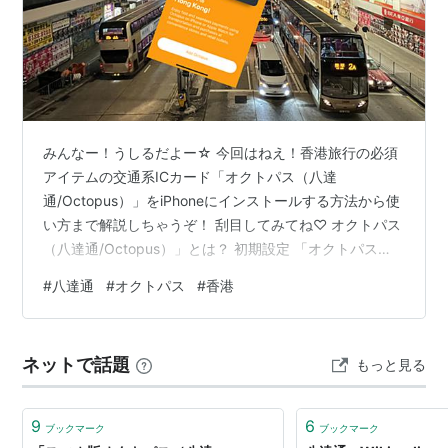
みんなー！うしるだよー☆ 今回はねえ！香港旅行の必須
アイテムの交通系ICカード「オクトパス（八達
通/Octopus）」をiPhoneにインストールする方法から使
い方まで解説しちゃうぞ！ 刮目してみてね♡ オクトパス
（八達通/Octopus）」とは？ 初期設定 「オクトパス
（八達通/Octopus）」の使用方法 地下鉄（MTR） 路面
#
八達通
#
オクトパス
#
香港
電車 路線バス 緑のミニバス フェリー レストラン スーパ
ーマーケット 自動販売機 オクトパス（八達
通/Octopus）」とは？ 香港で広く利用されている交通系
ネットで話題
もっと見る
ICカードです。日本のSuicaやICOCAのように、公共交通
機関の支払いや、コンビニ、レストランなどでの…
9
6
ブックマーク
ブックマーク