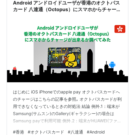
効になっている場合 2. Apple Payを…
Android アンドロイドユーザが香港のオクトパス
カード 八達通（Octopus）にスマホからチャージ
が出来るか調べてみた | 香港
はじめに iOS iPhoneでのapple pay オクトパスカードへ
のチャージはこちらの記事を参照｡ オクトパスカードが利
用できなくなっているときの対処法 結論 例外.1：端末が
Samsung(サムスン)のGallery(ギャラクシー)の場合は
Samsung payで利用可能 例外.2：端末がHUAWEI(ファー
ウェイ)のHuawei Payに対応している場合 用意するもの
#
香港
#
オクトパスカード
#
八達通
#
Android