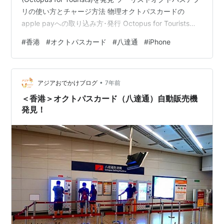
リの使い方とチャージ方法 物理オクトパスカードの
apple payへの取り込み方･発行 Octopus for Tourists
app(ツーリストオクトパスアプリ)で新規カードの発行も
#
香港
#
オクトパスカード
#
八達通
#
iPhone
可能 ツーリストオクトパスアプリでのチャージ(top up)
のやり方 チャージ金額について apple pay支払画面 実際
に香港旅行で利用した 最後に利用してから３年過ぎたカ
•
ードはロックされる クレジットカードのタ…
アジアおでかけブログ
7年前
＜香港＞オクトパスカード（八達通）自動販売機
発見！