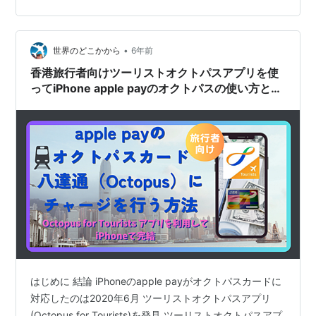
Android端末 smsが受信できる香港の電話番号 オクトパ
スカード 八達通（Octopus）または､互通行(オクトパス
カードと深圳通が一つになったカード) 香港の銀行口座､
•
クレジットカード アプリのインストール チ…
世界のどこかから
6年前
香港旅行者向けツーリストオクトパスアプリを使
ってiPhone apple payのオクトパスの使い方とチ
ャージする方法 | 香港
はじめに 結論 iPhoneのapple payがオクトパスカードに
対応したのは2020年6月 ツーリストオクトパスアプリ
(Octopus for Tourists)を発見 ツーリストオクトパスアプ