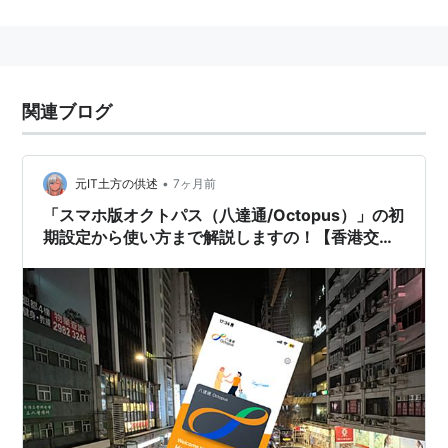
プロジェクトだけに、相互乗り入れが既に広範に実現さ
れているのも特徴。
基になる技術はsony社のfelicaカードを利用したオクト
パスカードと呼ばれるRFIDモジュールで、カード型以外
関連ブログ
にも腕時計やnokia製ケータイ電話、hp製懐中時計な
ど、身に付け易い機器にも搭載されている
非接触読み取りと単純な手続きの個人認証のsmart-
•
元IT土方の供述
7ヶ月前
cardと呼ばれる決済の取り組みとしては世界一成功して
「スマホ版オクトパス（八達通/Octopus）」の初
期設定から使い方まで解説しますの！【香港交通
いると言えよう
系ICカード】
語源は中国語の”四通八達”(交通が便利になること)から
か？