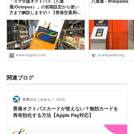
「スマホ版オクトパス（八達
八達通 - Wikipedia
通/Octopus）」の初期設定から使い
方まで解説しますの！【香港交通系IC
カード】 - 元IT土方の供述
www.itjigoku.com
ja.wikipedia.org
関連ブログ
•
世界のどこかから
3年前
香港オクトパスカードが使えない？無効カードを
再有効化する方法【Apple Pay対応】