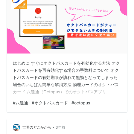
はじめに すぐにオクトパスカードを有効化する方法 オク
トパスカードを再有効化する場合の手数料について オク
トパスカードの有効期限が訪れて無効となってしまった
場合のいちばん簡単な解消方法 物理カードのオクトパス
カード 八達通（Octopus）でのオクトパスアプリ
（Octopus app）を利用した解消方法（Android機でのみ
#
八達通
#
オクトパスカード
#
octopus
検証済み） iPhoneに取り込んだオクトパスカードの場合
改札通過時にオクトパスカードではなくSuicaが反応して
しまう場合の対策 オクトパスカードにチャージしようと
•
したらエラーが発生 原因 1. カードの有効期限が切れて無
世界のどこかから
3年前