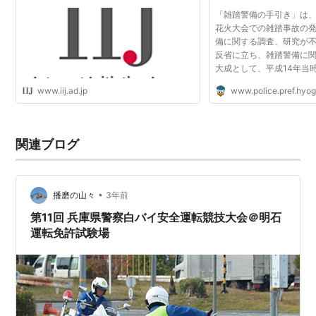
「雑踏警備の手引き」は
花火大会での雑踏事故の
備に関する調査、研究が
反省に立ち、雑踏警備に
大成として、平成14年当
したものです。
www.iij.ad.jp
www.police.pref.hyogo
関連ブログ
•
播磨の山々
3年前
第11回 兵庫県警察白バイ安全運転競技大会＠明石
運転免許試験場