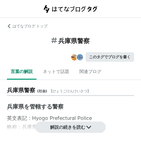
はてなブログ トップ
兵庫県警察
このタグでブログを書く
言葉の解説
ネットで話題
関連ブログ
兵庫県警察
(
社会
)
【
ひょうごけんけいさつ
】
兵庫県
を管轄する
警察
英文表記：Hyogo Prefectural Police
略称：
兵庫県警
解説の続きを読む