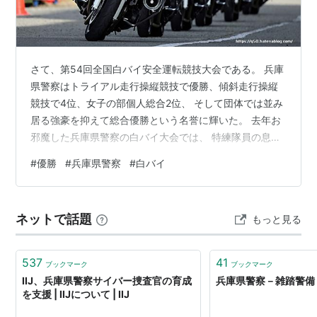
さて、第54回全国白バイ安全運転競技大会である。 兵庫
県警察はトライアル走行操縦競技で優勝、傾斜走行操縦
競技で4位、女子の部個人総合2位、 そして団体では並み
居る強豪を抑えて総合優勝という名誉に輝いた。 去年お
邪魔した兵庫県警察の白バイ大会では、 特練隊員の息が
合った素晴らしい走行を見ていたので納得の優勝であ
#
優勝
#
兵庫県警察
#
白バイ
る。 今回は優勝した特練隊員の凱旋走行も見られるに違
いないと、 新幹線に乗って明石へと行って参りました。
会場は明石運転免許試験場で、明石駅からバスで約10分
ネットで話題
もっと見る
の免許試験場バス停下車すぐ。 バスは意外と頻繁に来る
ようで便利だ。 兵庫県警察には白バイ隊員が実に200人
ほどいるという。 今年は名…
537
41
ブックマーク
ブックマーク
IIJ、兵庫県警察サイバー捜査官の育成
兵庫県警察－雑踏警備
を支援 | IIJについて | IIJ