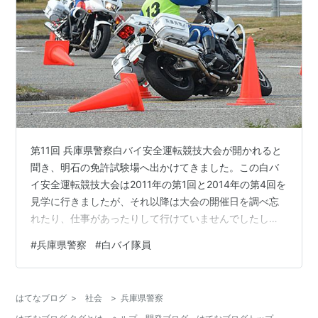
第11回 兵庫県警察白バイ安全運転競技大会が開かれると
聞き、明石の免許試験場へ出かけてきました。この白バ
イ安全運転競技大会は2011年の第1回と2014年の第4回を
見学に行きましたが、それ以降は大会の開催日を調べ忘
れたり、仕事があったりして行けていませんでしたし、
コロナ禍では無観客で実施されるなどしていたため、9年
#
兵庫県警察
#
白バイ隊員
ぶりの見学です。 ▲スラロームコースをテスト走行して
いる選手と先導役の白バイ イベント名称： 第11回 兵庫
県警察白バイ安全運転競技大会日時： 2023年11月4日
はてなブログ
>
社会
>
兵庫県警察
（土）13:00開会場所： 兵庫県自動車運転免許試験場備