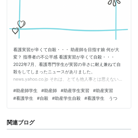
看護実習が辛くて自殺・・・ 助産師を目指す娘 何が大
変？ 指導者の不公平感 看護実習が辛くて自殺・・・
2022年7月、看護専門学生が実習の辛さに耐え兼ねて自
殺をしてしまったニュースがありました。
news.yahoo.co.jp それは、とても他人事とは思えないこ
とでした。 何故なら つい先日まで、娘も実習が辛くて自
#
助産師学生
#
助産師
#
助産学生実習
#
助産実習
殺しようとしていたから・・・。 助産師を目指す娘 娘が
#
看護学生
#
自殺
#
助産学生自殺
#
看護学生 うつ
助産師になりたいと思ったのは、私が娘を出産した時の
ホームビデオを見て、「この助産師さんのおかげで頑張
れたんだよ」と言ったことがきっかけでした。助産師は
関連ブログ
看護職の中で唯一独立開業ができる資格であり、女性に
しかできない仕事です。少子化…