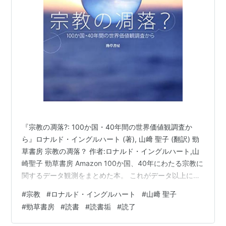
権力の予期理論―了解を媒介にし
た作動形式
作者:
宮台真司
出版社/メーカー:
勁草書房
発売日:
1989/05/01
メディア:
単行本
購入
: 3人
クリック
: 50回
この商品を含むブログ (19件) を見る
などがある。上記の著作は浅田彰、上野千鶴子、宮台真
司の学問的な出発点といえる著作である。
『宗教の凋落?: 100か国・40年間の世界価値観調査か
ら』ロナルド・イングルハート (著), 山﨑 聖子 (翻訳) 勁
草書房 宗教の凋落？ 作者:ロナルド・イングルハート,山
崎聖子 勁草書房 Amazon 100か国、40年にわたる宗教に
関するデータ観測をまとめた本。 これがデータ以上に自
分の人生において感じた変化も合わせて読むと何ともエ
#
宗教
#
ロナルド・イングルハート
#
山﨑 聖子
モい。あくまで西洋視点の宗教なので、アジアにおける
#
勁草書房
#
読書
#
読書垢
#
読了
宗教定義っていうのが微妙。特に日本においては微妙で
あるというのは著者も認めてはいるけどまあ微妙。キリ