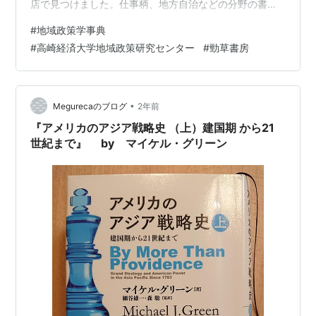
店で見つけました。仕事柄、地方自治などの分野の書籍
が並んでいる棚には必ず目を通し、何冊か買っていま
#
地域政策学事典
す。 事典と銘打っているだけあって、都市政策、住宅政
#
高崎経済大学地域政策研究センター
#
勁草書房
策などの項目について簡明な解説が示されています。
「法制度と地域」では、「法言語」、「法律と条例」、
「行政作用」など、行政法や民法などの項目が並んでい
ます。行政法については、まずはこれだけ知っておいて
•
Megurecaのブログ
2年前
ほしいと思うようなところが上手くまとめられて…
『アメリカのアジア戦略史 （上）建国期 から21
世紀まで』 by マイケル・グリーン