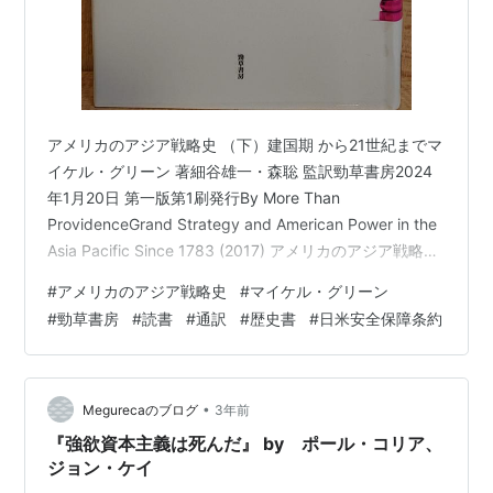
アメリカのアジア戦略史 （下）建国期 から21世紀までマ
イケル・グリーン 著細谷雄一・森聡 監訳勁草書房2024
年1月20日 第一版第1刷発行By More Than
ProvidenceGrand Strategy and American Power in the
Asia Pacific Since 1783 (2017) アメリカのアジア戦略史
（上）の続き。 megureca.hatenablog.com 目次 第Ⅲ部
#
アメリカのアジア戦略史
#
マイケル・グリーン
ソ連の台頭（承前）第8章 アジア戦略とベトナムでのエ
#
勁草書房
#
読書
#
通訳
#
歴史書
#
日米安全保障条約
スカレーション 1961-1968年 「 混乱していないもの
は、 この状況を理解していない」第9章 ニクソンとキ
ッ…
•
Megurecaのブログ
3年前
『強欲資本主義は死んだ』 by ポール・コリア、
ジョン・ケイ