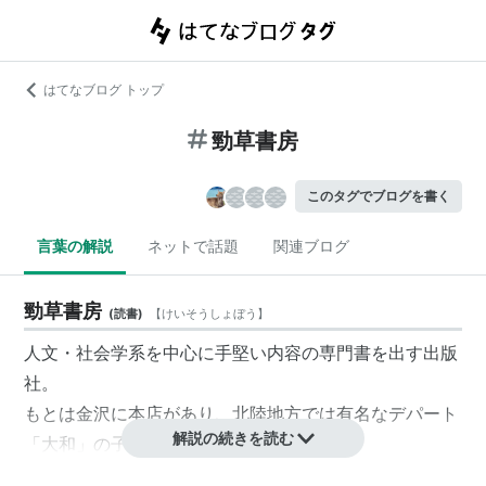
はてなブログ トップ
勁草書房
このタグでブログを書く
言葉の解説
ネットで話題
関連ブログ
勁草書房
(
読書
)
【
けいそうしょぼう
】
人文・社会学系を中心に手堅い内容の専門書を出す出版
社。
もとは金沢に本店があり、北陸地方では有名なデパート
解説の続きを読む
「大和」
の子会社として出発した。
代表的な刊行物としては、