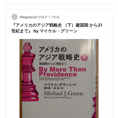
ています。 本書の中で特に印象に残ったのは、著者らが
「意識の階層性」について詳しく説明している点です。
単純な反応から高次の自己意識へと進化する…
•
Megurecaのブログ
2年前
『アメリカのアジア戦略史 （下）建国期 から21
世紀まで』 by マイケル・グリーン