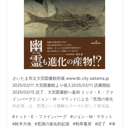
さいたま市立大宮図書館所蔵 www.lib.city.saitama.jp
2025/02/11 大宮図書館より借入2025/02/11 読書開始
2025/02/15 読了、大宮図書館へ返却 トッド・Ｅ・ファ
インバーグとジョン・Ｍ・マラットによる『意識の進化
的起源』は、意識という難解なテーマに対して進化論的
視点からアプローチする意欲的な一冊です。本書は、神
#
トッド・E ・ファインバーグ
#
ジョン・M・マラット
経科学と生物学の知見をもとに、意識がどのようにして
#
鈴木大地
#
意識の進化的起源
#
勁草書房
#
読了
#
本
生じたのかを探求し、その進化的な意義について考察し