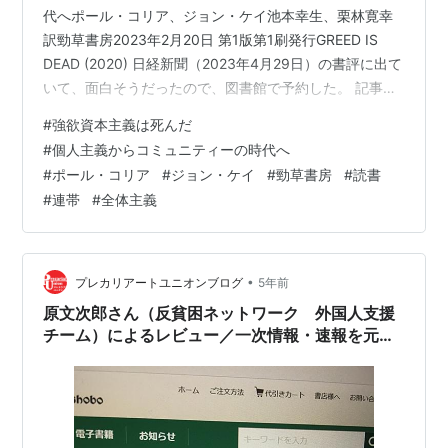
代へポール・コリア、ジョン・ケイ池本幸生、栗林寛幸
訳勁草書房2023年2月20日 第1版第1刷発行GREED IS
DEAD (2020) 日経新聞（2023年4月29日）の書評に出て
いて、面白そうだったので、図書館で予約した。 記事に
書かれていたのは、”ディケンズの小説『荒涼館』におい
#
強欲資本主義は死んだ
て、アフリカ・ニジェール川左岸の先住民のために熱心
#
個人主義からコミュニティーの時代へ
な請願を行ったジェリービー夫人、トランプやハリウッ
#
ポール・コリア
#
ジョン・ケイ
#
勁草書房
#
読書
ドのセレブ達は、全世界の福祉の最大化のように「意識
#
連帯
#
全体主義
の高い」大義を掲げて自己陶酔しているのだ。”というよ
うなこと。善意の行動は、自己満足ではないのか？ 他人
から称…
•
プレカリアートユニオンブログ
5年前
原文次郎さん（反貧困ネットワーク 外国人支援
チーム）によるレビュー／一次情報・速報を元に
した他国の運動の「評価」の難しさ しかし、私た
ちはこれを他人事として観ていて良いのか？『ヤ
ナマール - セネガルの民衆が立ち上がるとき』
（ヴュー・サヴァネ著 バイ・マケベ・サル著／
勁草書房）