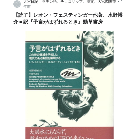
•
大宮日記 ラテン語、チョコザップ、漢文、大宮図書館
1
年前
【読了】レオン・フェスティンガー他著、水野博
介＝訳『予言がはずれるとき』勁草書房