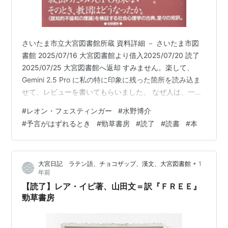
さいたま市立大宮図書館所蔵 資料詳細 － さいたま市図
書館 2025/07/16 大宮図書館より借入2025/07/20 読了
2025/07/25 大宮図書館へ返却 すみません。楽して、
Gemini 2.5 Pro に私の特に印象に残った箇所を読み込ま
せて、レビューを書いてもらいました。 なぜ人は、一度
信じたことを、たとえそれが誤りであると証明されて
#
レオン・フェスティンガー
#
水野博介
も、なかなか捨てられないのでしょうか。それどころ
#
予言がはずれるとき
#
勁草書房
#
読了
#
読書
#
本
か、かえってその信念を強めてしまうことさえあるのは
なぜでしょう。本書『予言がはずれるとき』は、この人
間心理の根源的な謎に、社会心理学の金字塔である「認
•
大宮日記 ラテン語、チョコザップ、漢文、大宮図書館
1
知的不協和理論」を用いて迫った、古典的名著です。
年前
本…
【読了】レア・イピ著、山田文＝訳『ＦＲＥＥ』
勁草書房