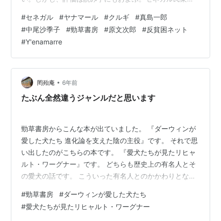
動の報告を日本の読者がどのように受け止めるかという
#
セネガル
#
ヤナマール
#
クルギ
#
真島一郎
ことは読み手も評価の対象になるということである。そ
#
中尾沙季子
#
勁草書房
#
原文次郎
#
反貧困ネット
の点でも本書は簡単な本ではない。 ■「ヤナマール」の
#
Y'enamarre
意味と本書の構成■ 「ヤナマール（Y'enamarre）」と
は、フランス語で「もう、うんざりだ」という意味であ
る。フランス語の原著は２０１２年、日本語版は２０１
７年の出版であるが、本書は２０１１年…
•
罔殆庵
6年前
たぶん全然違うジャンルだと思います
勁草書房からこんな本が出ていました。 『ダーウィンが
愛した犬たち 進化論を支えた陰の主役』です。 それで思
い出したのがこちらの本です。 『愛犬たちが見たリヒャ
ルト・ワーグナー』です。 どちらも歴史上の有名人とそ
の愛犬の話です。 こういった有名人とのかかわりとなる
と、猫よりは犬の方が圧倒的に多いのでしょうか？ なん
#
勁草書房
#
ダーウィンが愛した犬たち
となく、エピソードとしては猫よりは犬の方が物語にな
#
愛犬たちが見たリヒャルト・ワーグナー
りやすいような気もします。もちろん猫を飼っていた有