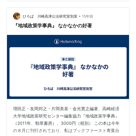
名人もたくさんいるのでしょうが、こういった類いの本
で猫を扱ったものはあるのでしょうか？ 不明にして知ら
ないのですが…… http://www.rockfield.net/wp/?p=11…
•
ひろば 川崎高津公法研究室別室
15年前
『地域政策学事典』 なかなかの好著
増田正・友岡邦之・片岡美喜・金光寛之編著、高崎経済
大学地域政策研究センター編集協力『地域政策学事典』
（2011年、勁草書房）、3000円（税別） この本は今年
の８月に刊行されており、私はブックファースト青葉台