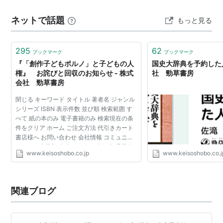
スト教、その次にイスラム教を想定している感じかな
ネットで話題
もっと見る
あ。それでも面白いのだ。世界は動いているし、そこに
はある法則…
295
62
ブックマーク
ブックマーク
『「創作子どもポルノ」と子どもの人
国史大辞典を予約した人
権』 お詫びと回収のお知らせ - 株式
社 勁草書房
会社 勁草書房
閉じる キーワード タイトル 著者名 ジャンル
シリーズ ISBN 表示件数 並び順 検索範囲 す
べて 紙の本のみ 電子書籍のみ 検索現在の条
件をクリア ホーム ご注文方法 代引きカート
書店様へ お問い合わせ 会社情報 コミュニケ
ーション事業部 書籍 これから出る本 電子書
www.keisoshobo.co.jp
www.keisoshobo.co.j
籍 お知らせ 詳細検索 ホーム ご注文方法 代引
きカ...
関連ブログ