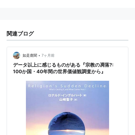
構造と力―記号論を超えて
作者:
浅田彰
出版社/メーカー:
勁草書房
関連ブログ
発売日:
1983/09/10
メディア:
単行本
購入
: 10人
クリック
: 183回
この商品を含むブログ (141件) を見る
•
如是鹿聞
7ヶ月前
データ以上に感じるものがある『宗教の凋落?:
100か国・40年間の世界価値観調査から』
構造主義の冒険
作者:
上野千鶴子
出版社/メーカー:
勁草書房
発売日:
1985/08/25
メディア:
単行本
クリック
: 38回
この商品を含むブログ (10件) を見る