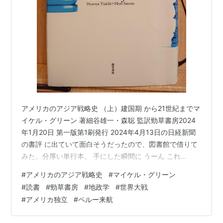
アメリカのアジア戦略史 （上）建国期 から21世紀までマ
イケル・グリーン 著細谷雄一・森聡 監訳勁草書房2024
年1月20日 第一版第1刷発行 2024年4月13日の日経新聞
の書評 に出ていて面白そうだったので、図書館で借りて
みた。分厚い単行本。 手にした瞬間に うーん これ
は、、、と読むのをやめようかと思った。でも、ペラペ
#
アメリカのアジア戦略史
#
マイケル・グリーン
ラとめくってみると、やっぱり、ちょっと面白そう。 著
#
読書
#
勁草書房
#
地政学
#
世界大戦
者の マイケル・グリーンは、ブッシュ息子政権で要職を
#
アメリカ独立
#
ペルー来航
担ったこともあり、学者でもある。 ジョンズ・ホプキン
ス大学高等国際問題研究大学院で博士号を取得。同大学