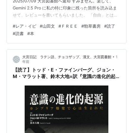
2025/07/09 大宮図書館へ返却 すみません。楽して、
Gemini 2.5 Pro に私の特に印象に残った箇所を読み込ま
せて、レビューを書いてもらいました。 「自由」とは、
一体何なのだろうか。ロンドン・スクール・オブ・エコ
#
レア・イピ
#
山田文
#
ＦＲＥＥ
#
勁草書房
#
読了
ノミクスの政治哲学者である著者が、自身の少女時代の
#
読書
#
本
記憶をたどりながら、この根源的な問いに挑んだのが本
書『FREE』です。これは、ヨーロッパ最後の独裁国家と
言われた社会主義アルバニアの崩壊と、その後の混乱の
•
大宮日記 ラテン語、チョコザップ、漢文、大宮図書館
1
時代を生き抜いた一人の少…
年前
【読了】トッド・E・ファインバーグ、ジョン・
M・マラット著、鈴木大地=訳『意識の進化的起
源』勁草書房