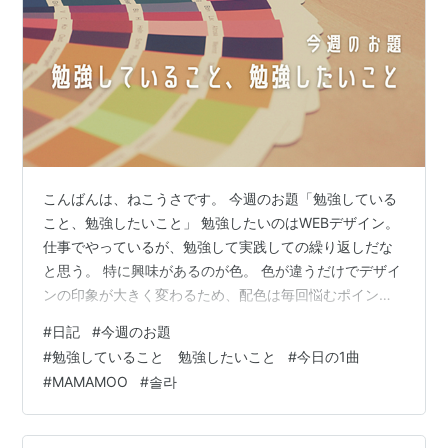
こんばんは、ねこうさです。 今週のお題「勉強している
こと、勉強したいこと」 勉強したいのはWEBデザイン。
仕事でやっているが、勉強して実践しての繰り返しだな
と思う。 特に興味があるのが色。 色が違うだけでデザイ
ンの印象が大きく変わるため、配色は毎回悩むポイン
ト。 色を学ぶことで仕事はもちろん、メイクやファッシ
#
日記
#
今週のお題
ョン、インテリア、そしてこのブログなどプライベート
#
勉強していること 勉強したいこと
#
今日の1曲
でも活かせる知識が付きそうなので興味がある。 今日の
#
MAMAMOO
#
솔라
一曲 Solar - Colors Amazon MusicApple MusicSpotify
*** ランキングに参加しています！クリックお願いしま
す！ *** ランキング参加中【公式…