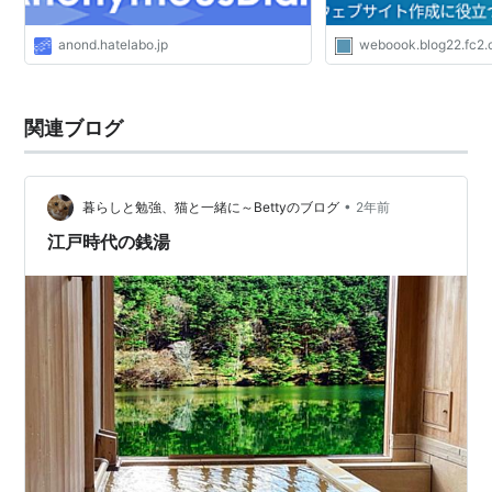
anond.hatelabo.jp
weboook.blog22.fc2
関連ブログ
•
暮らしと勉強、猫と一緒に～Bettyのブログ
2年前
江戸時代の銭湯