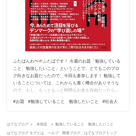
ふたばんわ〜🌱ふたばです！ 今週のお題「勉強している
こと、勉強したいこと」ということで、とてもこのブロ
グ向きなお題だったので、今回も参加します！ 勉強して
いることについては、これからも書く機会がありそうな
ので、もし、もっともっと時間もお金も自由だったら勉
強したい！と思うことについて書いてみようと思いま
#
お題
#
勉強していること 勉強したいこと
#
社会人
す。 英語 音楽系 ハープ 琵琶 作曲 書画 魚の三枚おろし
英語 国語は好きなんですけどねー、英語はからっきしな
んですよ。いつも勉強しようと思って、本とか買ってみ
はてなブログ
>
未指定
>
勉強していること 勉強したいこと
たりするんですけど、続かないんですよね。具体的な必
はてなブログ タグとは
ヘルプ
開発ブログ
はてなブログトップ
要に迫られていないというのが理由のひとつだと思いま