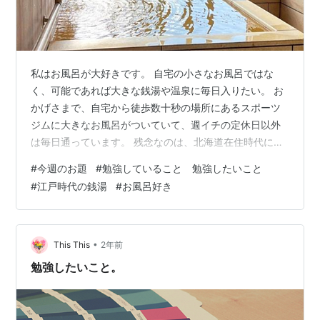
私はお風呂が大好きです。 自宅の小さなお風呂ではな
く、可能であれば大きな銭湯や温泉に毎日入りたい。 お
かげさまで、自宅から徒歩数十秒の場所にあるスポーツ
ジムに大きなお風呂がついていて、週イチの定休日以外
は毎日通っています。 残念なのは、北海道在住時代に通
っていたスポーツジムは（その時もジムが自宅から徒歩
#
今週のお題
#
勉強していること 勉強したいこと
数十秒の場所にあった）閉館時間が夜中の１２時だった
#
江戸時代の銭湯
#
お風呂好き
のに対し、今のジムは閉館１０時半と早いのですよ😞
www.betty0918.biz 以前、NHK『チコちゃんに叱られ
る』でお風呂と銭湯の歴史について放送していたので、
ブログ記事にしました。 www.betty0918.biz 目次 日本
•
This This
2年前
人はお風…
勉強したいこと。