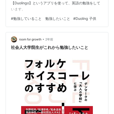
【Duolingo】というアプリを使って、英語の勉強をして
います。
#
勉強していること 勉強したいこと
#
Duoling 子供
•
room for growth
2年前
社会人大学院生がこれから勉強したいこと