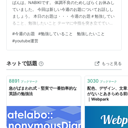
ばんは。NABIKIです。 体調不良のためしばらくお休みし
ていました。 今回は新しい今週のお題についてお話しし
ましょう。 本日のお題は・・・ 今週のお題＃勉強してい
ること、勉強したいこと テーマに中指を突き立てていく
スタイル： 勉強ではないが…： まとめ： テーマに中指を
#
今週のお題
#
勉強していること 勉強したいこと
突き立てていくスタイル： タイトルの時点でだいたい察
#
youtube運営
しがついていると思うが、 勉強していることも、勉強し
たいこともないというシンプルな答えである。 向上心の
ないの者はバカだ… いまだに去年の精神的ダメージが祟
ネットで話題
もっと見る
っており、 新たに何かを始めようという意欲は、全く湧
いてこない。 ＼…
8891
3030
ブックマーク
ブックマーク
急がばまわれ式・堅実で一番効率的な
配色、デザイン、文章
英語の勉強法
がないとあきらめる前
｜Webpark