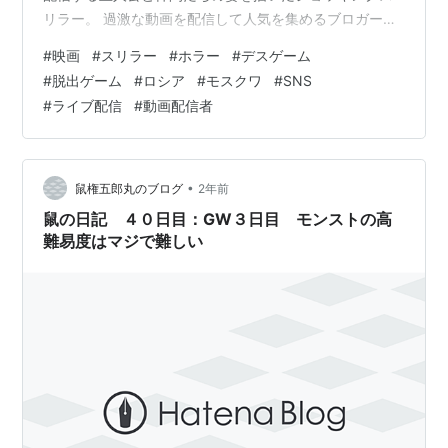
リラー。 過激な動画を配信して人気を集めるブロガーの
コールは、「究極のリアル脱出ゲーム」への参加招待を
#
映画
#
スリラー
#
ホラー
#
デスゲーム
受けて仲間とともにロシアにやってくる。 ゲームの舞台
#
脱出ゲーム
#
ロシア
#
モスクワ
#
SNS
は、モスクワ郊外に建つ元監獄という不気味な廃墟で、
#
ライブ配信
#
動画配信者
そこに仕掛けられた数々のトラップをクリアし、さまざ
まな拷問装置にとらわれた仲間を制限時間内に救い出さ
なければならない。 コールは全世界にライブ配信しなが
ら、この前代未聞のスケールを…
•
鼠権五郎丸のブログ
2年前
鼠の日記 ４０日目：GW３日目 モンストの高
難易度はマジで難しい