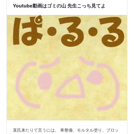
Youtube動画はゴミの山 先生こっち見てよ
のインタビュー記事を読んで、その…
某氏来たりて言うには。 車整備、モルタル塗り、ブロッ