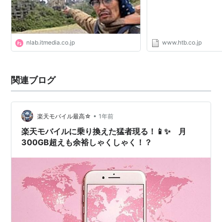
nlab.itmedia.co.jp
www.htb.co.jp
関連ブログ
•
楽天モバイル最高☆
1年前
楽天モバイルに乗り換えた猛者現る！📱✨ 月
300GB超えも余裕しゃくしゃく！？