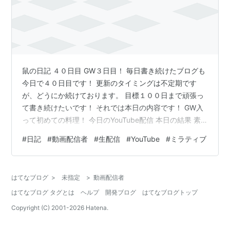
鼠の日記 ４０日目 GW３日目！ 毎日書き続けたブログも
今日で４０日目です！ 更新のタイミングは不定期です
が、どうにか続けております。 目標１００日まで頑張っ
て書き続けたいです！ それでは本日の内容です！ GW入
って初めての料理！ 今日のYouTube配信 本日の結果 素
直に下手かったラストショット 今日のミラティブ配信 本
#
日記
#
動画配信者
#
生配信
#
YouTube
#
ミラティブ
日の結果 悔しかったのでミラティブでリベンジマッチ
GW入って初めての料理！ 昼ごはんに前日から買い溜め
していた食材を使って料理しました！ 作ったメニュー
はてなブログ
>
未指定
>
動画配信者
は、目玉焼きとソーセージです。 目玉焼きを作る際に母
はてなブログ タグとは
ヘルプ
開発ブログ
はてなブログトップ
親の作り方を参考にしました。 たしか、卵がある程度焼
けてきたら水を張…
Copyright (C) 2001-
2026
Hatena.