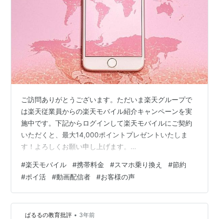
ご訪問ありがとうございます。ただいま楽天グループで
は楽天従業員からの楽天モバイル紹介キャンペーンを実
施中です。下記からログインして楽天モバイルにご契約
いただくと、最大14,000ポイントプレゼントいたしま
す！よろしくお願い申し上げます。
https://r10.to/hYYGNa 【楽天従業員から紹介された方限
#
楽天モバイル
#
携帯料金
#
スマホ乗り換え
#
節約
定】楽天モバイル紹介キャンペーン！回線お申し込みご
#
ポイ活
#
動画配信者
#
お客様の声
とにポイントプレゼント上記URLからどなたでもお申し
込みいただけます。 楽天モバイルに乗り換えた猛者現
る！📱✨ 月300GB超えも余裕しゃくしゃく！？皆さん、
•
ぱるるの教育批評
3年前
こんにちは！今回は、楽天モバイルユーザーの上田さん