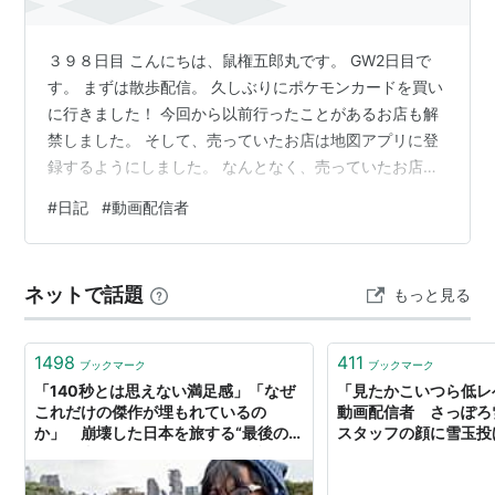
３９８日目 こんにちは、鼠権五郎丸です。 GW2日目で
す。 まずは散歩配信。 久しぶりにポケモンカードを買い
に行きました！ 今回から以前行ったことがあるお店も解
禁しました。 そして、売っていたお店は地図アプリに登
録するようにしました。 なんとなく、売っていたお店に
行ったのですが、売っていた店舗が少なくなってまし
#
日記
#
動画配信者
た。 ８店舗ほど周って、２店舗しか買えませんでした
(´;ω;｀) 家に帰って２パックを開封！ 結果は散々でした
が、久しぶりにパックを開封できて楽しかったです～ 次
ネットで話題
もっと見る
に原神配信。 伝説任務よりキャラとデートしてきまし
た！ 初めてやるイベントでしたので、ワクワクしてまし
た。 選んだキャラはノエ…
1498
411
ブックマーク
ブックマーク
「140秒とは思えない満足感」「なぜ
「見たかこいつら低レ
これだけの傑作が埋もれているの
動画配信者 さっぽろ
か」 崩壊した日本を旅する“最後の動
スタッフの顔に雪玉投
画配信者”のショートフィルムが話題
（1/2） | ねとらぼ