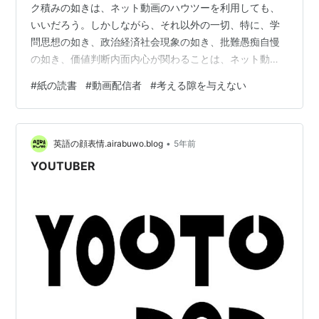
ク積みの如きは、ネット動画のハウツーを利用しても、
いいだろう。しかしながら、それ以外の一切、特に、学
問思想の如き、政治経済社会現象の如き、批難愚痴自慢
の如き、価値判断内面内心が関わることは、ネット動画
は、無益どころか有害である。動画が、見る人をして扇
#
紙の読書
#
動画配信者
#
考える隙を与えない
情洗脳扇動宣伝に絶大な効果があること、静止画やパン
フレットや書籍の比ではない。利益優先の素人動画の巣
窟であるYoutubeは、げに恐るべき害悪を拡散する。吾
•
人はYoutubeを決して信じない。あれは時間の無駄と言
英語の顔表情.airabuwo.blog
5年前
うより、毒をまき散らす噴霧器である。 動画配信者は、
YOUTUBER
媚びを売る。自慢する。自己の精神充…