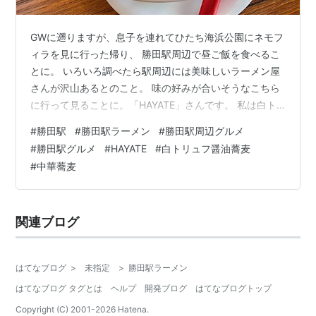
GWに遡りますが、息子を連れてひたち海浜公園にネモフ
ィラを見に行った帰り、 勝田駅周辺で昼ご飯を食べるこ
とに。 いろいろ調べたら駅周辺には美味しいラーメン屋
さんが沢山あるとのこと。 味の好みが合いそうなこちら
に行って見ることに。「HAYATE」さんです。 私は白ト
リュフ醤油蕎麦を、息子は中華蕎麦を注文しました。白
#
勝田駅
#
勝田駅ラーメン
#
勝田駅周辺グルメ
トリュフって珍しい。 満席だったので食券を買って少し
#
勝田駅グルメ
#
HAYATE
#
白トリュフ醤油蕎麦
待ちました。HAYATEも人気店です。 和え玉もありまし
#
中華蕎麦
た。でも今回はやめておきましょう。注文したラーメン
に集中。 白トリュフ醤油蕎麦が着丼。ほのかにトリュフ
の香りがします。 初めて飲んだスープです。あっさり醤
関連ブログ
油ですが、不思議な感じで…
はてなブログ
>
未指定
>
勝田駅ラーメン
はてなブログ タグとは
ヘルプ
開発ブログ
はてなブログトップ
Copyright (C) 2001-
2026
Hatena.