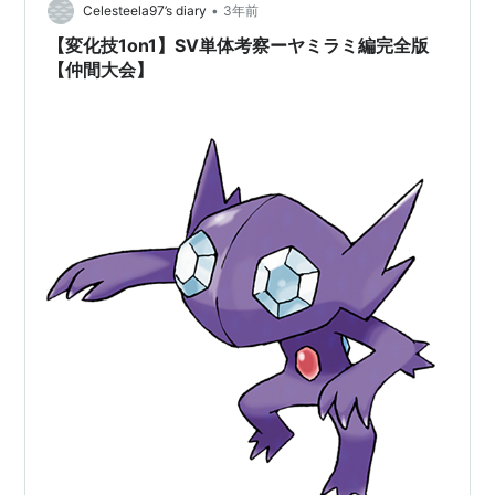
•
Celesteela97’s diary
3年前
【変化技1on1】SV単体考察ーヤミラミ編完全版
【仲間大会】