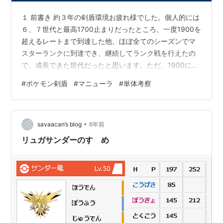
１ 前書き 約３年の剣盾環境お疲れ様でした。個人的には
６、７世代と最高1700止まりだったところ、一度1900を
超えるレートまで到達した他、ほぼ全てのシーズンでマ
スターランクに到達でき、継続してランク戦を行えたの
で、成長できた世代だったと思います。ただ、1900に到
達した後が奮わなかったので、もっと真面目に取り組ま
#
ポケモン剣盾
#
マニューラ
#
単体考察
ないといけないと思いました。ポケモンsvは、シャンデ
ラの内定が怪しい気がしてるので、シャンデラの代わり
にソウブレイズを使ってマニュブレイズ構築でやりたい
•
と考えてます。シャンデラが内定するのが一番ですが。
savaacan’s blog
6年前
さて、標題ですが、最後の全解禁シーズンに当たり、個
リュガサンダーのすゝめ
人的にパーティーの襷枠をマニュ…