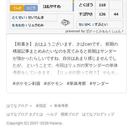
【前書き】 おはようございます、さばcanです。 前期の
構築記事まとめみたいなのを見てみると前期はサンダー
が強かったらしいですね、自分はあまり感じませんでし
たが。 ということで、今回はリュガの実サンダーの単体
考察をしていきます。 【リュガの実って何？】 そもそも
この考察を読むにあたり、リュガの実って何？となる方
#
ポケモン剣盾
#
ポケモン
#
単体考察
#
サンダー
もそれなりにいると思うので軽くリュガの実の効果を以
下に書きます。 持たせたポケモンのHPが1/4以下になる
とB(防御)が一段階上昇する。 リュガの実と同じ系統の効
はてなブログ
>
未指定
>
単体考察
果を持ち、よく使用されるきのみにはチイラの実、カム
はてなブログ タグとは
ヘルプ
開発ブログ
はてなブログトップ
ラの実があります。 このきのみの効果を見ていただけれ
ばわかると思いますが、リ…
Copyright (C) 2001-
2026
Hatena.