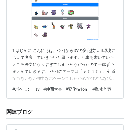
1.はじめに こんにちは。今回からSVの変化技1on1環境に
ついて考察していきたいと思います。記事を書いていた
ところ長文になりすぎてしまいそうだったので一体ずつ
まとめていきます。 今回のテーマは「ヤミラミ」。剣盾
でもなかなか強力なポケモンでしたがSVではどんな活躍
を見せてくれるのでしょうか。早速始めていきましょ
#
ポケモン sv
#
仲間大会
#
変化技1on1
#
単体考察
う。 【雑な変化技1on1のルール】 覚えさせていい技は変
化技のみ(悪あがき、指を振る等の変化技から発動した攻
撃技はセーフ) サーフゴーは禁止(強すぎるから 詳しい理
関連ブログ
由はまた今度) テラスタルは禁止(テラピース問題) 余力が
あれば考察する 挑発などで相手に悪あがきを打たせる、
宿り木や毒で…