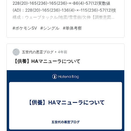
228(20)-165(236)-165(236)-×-86(4)-57(12)実数値
(AD)：228(20)-165(236)-136(4)-×-115(236)-57(12)技
構成：ウェーブタックル/地震/雪雪崩/欠伸【調整意図】
H→オボン回復量最大の4nA→11n, 後攻雪雪崩でB4ドラ
#
ポケモンSV
#
シングル
#
単体考察
パルト乱数68.7％S→同族意識AB振り→A200ガブリアス
の鉢巻逆鱗オボン込み大体2耐え(目安)AD振り→C152ド
ラパルトのドラゴンテラス流星群確定耐え(目安)【個体解
•
説】7世代の有限カビゴン(意地AB@…
五世代の悪霊ブログ
4年前
【供養】HAマニューラについて