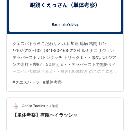
クエスパトラ＠こだわりメガネ 加速 臆病 格闘 171-
*-107(212)-132（84)-80-168(212+) ルミナコリジョン
テラバースト バトンタッチ トリック b・・陽気パオジア
ンの氷柱＋礫87．5%耐え c・・テラバーストで無振りイ
ーユイが大体落ちる s・・最速100属抜き のこのこ吹き
飛ばしたりステロしてくるディンルーをカモるポケモ
#
クエスパトラ
#
単体考察
ン。 この環境では種族値が足りない気がした。
•
Gorilla Tactics
4年前
【単体考察】有限ヘイラッシャ