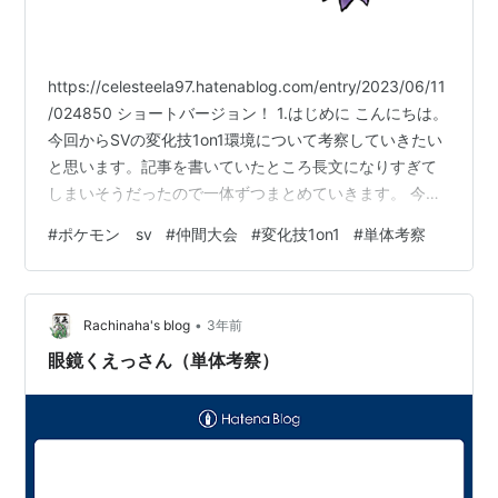
https://celesteela97.hatenablog.com/entry/2023/06/11
/024850 ショートバージョン！ 1.はじめに こんにちは。
今回からSVの変化技1on1環境について考察していきたい
と思います。記事を書いていたところ長文になりすぎて
しまいそうだったので一体ずつまとめていきます。 今回
のテーマは「ヤミラミ」。剣盾でもなかなか強力なポケ
#
ポケモン sv
#
仲間大会
#
変化技1on1
#
単体考察
モンでしたがSVではどんな活躍を見せてくれるのでしょ
うか。早速始めていきましょう。 【雑な変化技1on1のル
ール】 覚えさせていい技は変化技のみ(悪あがき、指を振
•
る等の変化技から発動した攻撃技はセーフ) サーフゴーは
Rachinaha's blog
3年前
禁止(強…
眼鏡くえっさん（単体考察）