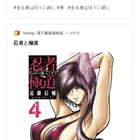
紅がリストカットで重体に・・・・・・ そんな紅を心配
#
去る者は日々に疎し 6巻
#
去る者は日々に疎し
して、勝子に彼女の容態を聞く未来 でも、あまりにも冷
たい勝子の態度に、未来はうんざりしてしまった様子
で・・・・・・ そして、その時、未来は先輩男優からの
•
言葉を思い出し・・・・・・ まさか、未来はその先輩の
kinlog -電子書籍漫画道-
4年前
言葉（誘い）を！？ 「手首を切った紅に対する勝子の言
忍者と極道
動に痺れを切らした未来。 口…