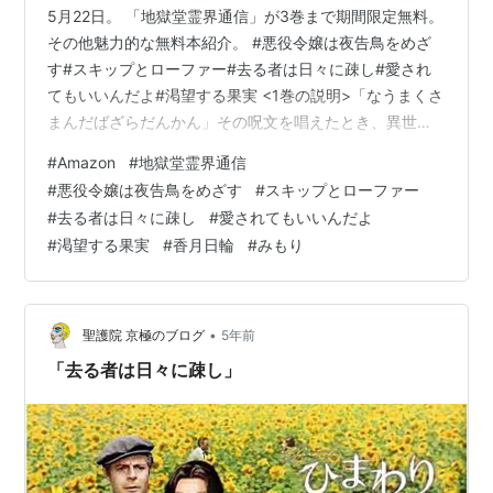
5月22日。 「地獄堂霊界通信」が3巻まで期間限定無料。
その他魅力的な無料本紹介。 #悪役令嬢は夜告鳥をめざ
す#スキップとローファー#去る者は日々に疎し#愛され
てもいいんだよ#渇望する果実 <1巻の説明>「なうまくさ
まんだばざらだんかん」その呪文を唱えたとき、異世界
への扉が開く！――てっちゃん、リョーチン、椎名（し
#
Amazon
#
地獄堂霊界通信
いな）――。町内で知らぬ者とてないこのトリオ、誰が
#
悪役令嬢は夜告鳥をめざす
#
スキップとローファー
呼んだか「イタズラ大王三人悪」！この3人が街はずれに
#
去る者は日々に疎し
#
愛されてもいいんだよ
ある薬屋「地獄堂」を訪れたとき、不思議の扉は開かれ
#
渇望する果実
#
香月日輪
#
みもり
た――！！ 悪役令嬢は夜告鳥をめざす（１） (裏サンデ
ー女子部) 作者:さと,小田すずか 小学館 Amazon スキッ
プとローファ…
•
聖護院 京極のブログ
5年前
「去る者は日々に疎し」