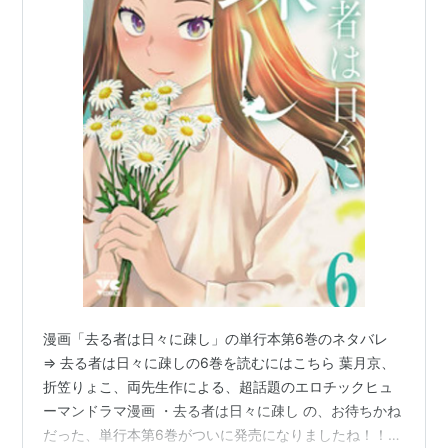
漫画「去る者は日々に疎し」の単行本第6巻のネタバレ
⇒ 去る者は日々に疎しの6巻を読むにはこちら 葉月京、
折笠りょこ、両先生作による、超話題のエロチックヒュ
ーマンドラマ漫画 ・去る者は日々に疎し の、お待ちかね
だった、単行本第6巻がついに発売になりましたね！！！