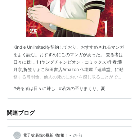
Kindle Unlimitedを契約しており、おすすめされるマンガ
をよく読む。おすすめにこのマンガがあった。 去る者は
日々に疎し 1 (ヤングチャンピオン・コミックス)作者:葉
月京,折笠りょこ秋田書店Amazon 仏壇屋「蓮華堂」に勤
務する弓削命。他人の死のにおいを感じ取ることができ
る彼はかつての恋人を忘れられぬまま、日々を過ごして
#
去る者は日々に疎し
#
若気の至りまくり、夏
いた……。そんな彼が哀しみを抱えながら生きるAV女
優・未来と出会い……!? 生と死、過去と未来、希望と絶
望……。終末の傍らから人生を描く恋愛ドラマ、開幕。
関連ブログ
絵柄が嫌いじゃないのと、紹介文がとっても気になっ
て、今回はこのマンガを読んでみた。 なぜだかわからな
いが、展…
•
電子版漫画の最新刊情報！
2年前