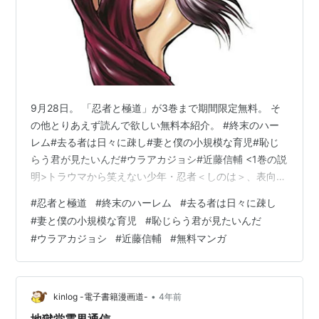
9月28日。 「忍者と極道」が3巻まで期間限定無料。 そ
の他とりあえず読んで欲しい無料本紹介。 #終末のハー
レム#去る者は日々に疎し#妻と僕の小規模な育児#恥じ
らう君が見たいんだ#ウラアカジョシ#近藤信輔 <1巻の説
明>トラウマから笑えない少年・忍者＜しのは＞、表向き
はエリート会社員ながら裏では組を牛耳る極道＜きわみ
#
忍者と極道
#
終末のハーレム
#
去る者は日々に疎し
＞。そんな２人が出会った時、３００年にわたる忍者＜
#
妻と僕の小規模な育児
#
恥じらう君が見たいんだ
ニンジャ＞と極道＜ゴクドウ＞の殺し合いの炎が熱く燃
#
ウラアカジョシ
#
近藤信輔
#
無料マンガ
え盛る！孤独を抱えた漢達による、情熱と哀切に彩られ
た命のやり取り。決めようか…忍者と極道、どちらが生
きるかくたばるか！ 終末のハーレム ファンタジア セミ
カラー版 1 (ヤングジャン…
•
kinlog -電子書籍漫画道-
4年前