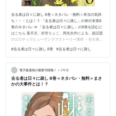
去る者は日々に疎し 8巻＜ネタバレ・無料＞本当の気持
ち・・・とは！？ 「去る者は日々に疎し」の単行本第8
巻のネタバレ ⇒ 「去る者は日々に疎し」の8巻を読むに
はこちら 葉月京、折笠りょこ、両先生作による、超話題
のエロチックヒューマンラブストーリー漫画 ・去る者は
日々に疎し の、待望すぎる単行本第8巻がついに発売に
#
去る者は日々に疎し 8巻
#
去る者は日々に疎し
なりましたね！！！ 嫉妬心を感じ始める命・・・・・・
動き始める（！？）3人の関係は一体・・・・・・！？
紅が帰宅すると、そこに待ち構えていたの
•
は・・・・・・ 新しいパソコンを購入してドヤ顔をして
電子版漫画の最新刊情報！
3年前
いる未来で！？ そのパソコンを使って、さらに動画編集
去る者は日々に疎し 6巻＜ネタバレ・無料＞まさ
の腕を上げようと、とりあえずは自力で頑…
かの大事件とは！？