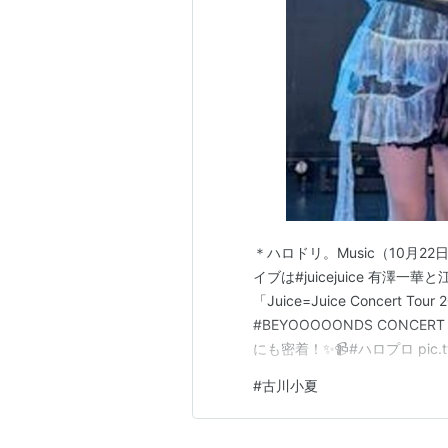
＊ハロドリ。Music（10月
イブは#juicejuice 有澤
「Juice=Juice Concert T
#BEYOOOOONDS CONCERT
にも密着！✨📹#ハロプロ pic.t
(@tx_harodori) October 2
#
古川小夏