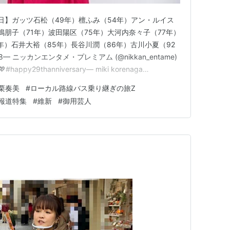
生日】ガッツ石松（49年）檀ふみ（54年）アン・ルイス
嶋朋子（71年）波田陽区（75年）大河内奈々子（77年）
年）石井大裕（85年）長谷川潤（86年）古川小夏（92
— ニッカンエンタメ・プレミアム (@nikkan_entame)
y💖#happy29thanniversary— miki korenaga
, 2021 舞台『信⻑の野望・大志 〜最終章〜 群雄割拠 関ヶ原』公
栗奏美
#
ローカル路線バス乗り継ぎの旅Z
報道特集
#
維新
#
御用芸人