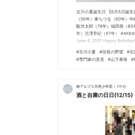
古川小夏誕生日 【6月5日誕
（56年）東ちづる（60年）中
駿河太郎（78年）福田萌（85
年）北澤早紀（97年） #AKB48
June 4, 2021 Happy Birthda
(@miki__114) June 5
#
古川小夏
#
信⻑の野望
#
石
演決定…
#
専門家の意見
#
山下泰裕
#
•
南アルプス天然少年団
6年前
酒と自粛の日日(12/15)