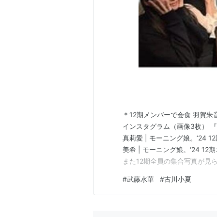
＊12期メンバーで会食 羽賀
インスタグラム（画像3枚） 
真莉愛 | モーニング娘。‘24 12
美希 | モーニング娘。‘24 12
また12期全員の集合写真が見
さ伊勢旅第2弾 嬉しい色々 伊
#
武藤水華
#
古川小夏
Powered by Ameba 川