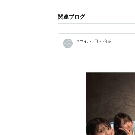
ニックネーム：こなっちゃん
生年月日：1992年6月5日
関連ブログ
出身地：神奈川県
*
リスト
：
リスト::ハロプロ関連キ
•
スマイル０円
2年前