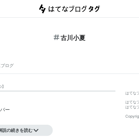
古川小夏
連ブログ
つ
】
はてな
はてな
はてな
バー
Copyrig
解説の続きを読む
グの研修課程を修了