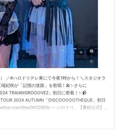
22日） ／#ハロドリテレ東にて今夜1時から！＼スタジオラ
一華と江端妃咲が「記憶の迷路」を歌唱！🎤✨さらに
our 2024 TRAIANGROOOVE2」初日に密着！✨📹
 TOUR 2024 AUTUMN「DISCOOOOOTHEQUE」初日
witter.com/9eaG9ZDB5b — ハロドリ。【番組公式】
1, 2024 9月28日に開幕したJuice＝Jui…