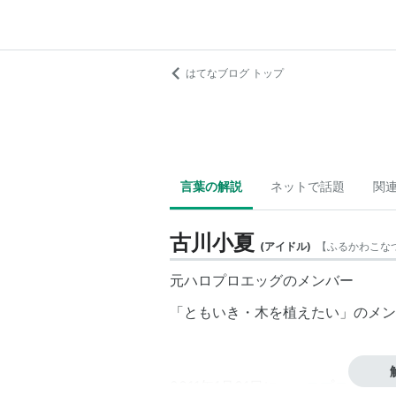
はてなブログ トップ
言葉の解説
ネットで話題
関
古川小夏
(
アイドル
)
【
ふるかわこな
元ハロプロエッグのメンバー
「ともいき・木を植えたい」のメン
2011年1月31日に、ハロプロエッ