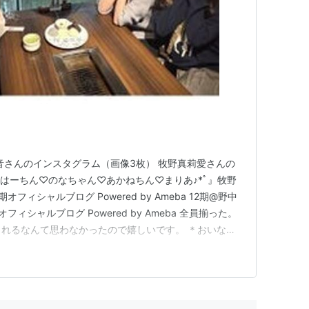
朱音さんのインスタグラム（画像3枚） 牧野真莉愛さんの
『はーちん♡のなちゃん♡あかねちん♡まりあ♪*ﾟ』牧野
期オフィシャルブログ Powered by Ameba 12期@野中
期オフィシャルブログ Powered by Ameba 全員揃った。
られるなんて思わなかったので嬉しいです。 ＊おいない
勢鈴蘭 | アンジュルムメンバーオフィシャルブログ
名凜さんがカエルについて語っ…